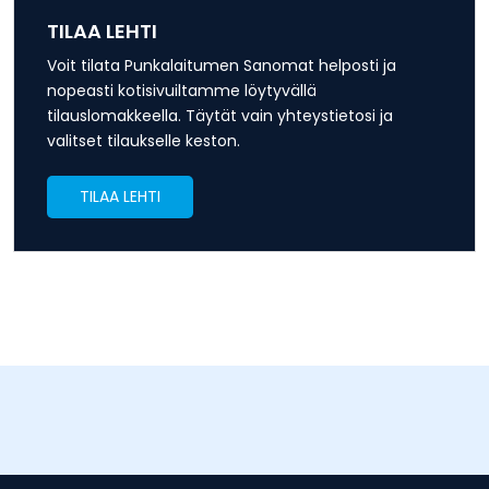
TILAA LEHTI
Voit tilata Punkalaitumen Sanomat helposti ja
nopeasti kotisivuiltamme löytyvällä
tilauslomakkeella. Täytät vain yhteystietosi ja
valitset tilaukselle keston.
TILAA LEHTI