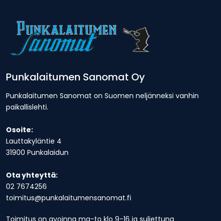
Punkalaitumen Sanomat Oy
Punkalaitumen Sanomat on Suomen neljänneksi vanhin
paikallislehti.
Osoite:
Lauttakyläntie 4
31900 Punkalaidun
Ota yhteyttä:
02 7674256
toimitus@punkalaitumensanomat.fi
Toimitus on avoinna ma-to klo 9-16 ja suljettuna