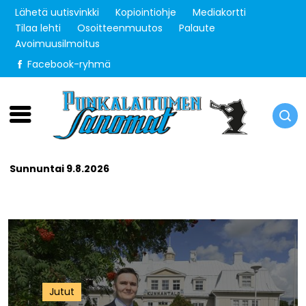
Lähetä uutisvinkki
Kopiointiohje
Mediakortti
Tilaa lehti
Osoitteenmuutos
Palaute
Avoimuusilmoitus
Facebook-ryhmä
Sunnuntai 9.8.2026
Jutut