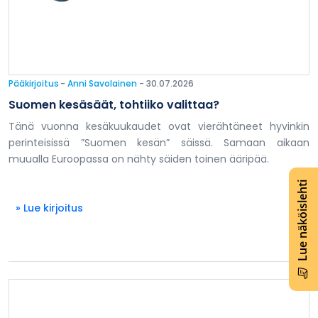
Pääkirjoitus
-
Anni Savolainen
- 30.07.2026
Suomen kesäsäät, tohtiiko valittaa?
Tänä vuonna kesäkuukaudet ovat vierähtäneet hyvinkin
perinteisissä ”Suomen kesän” säissä. Samaan aikaan
muualla Euroopassa on nähty säiden toinen ääripää.
Lue näköislehti
» Lue kirjoitus