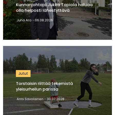
Kunnanjohtaja Jukka Tapiola haluaa
olla helposti lähestyttävä
Juha Aro
- 06.08.2026
Jutut
Torstaisin riittää tekemistä
yleisurheilun parissa
Anni Savolainen
- 30.07.2026