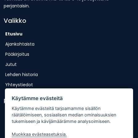
perjantaisin.
Valikko
Etusivu
Ajankohtaista
Pääkirjoitus
Jutut
Lehden historia
Yhteystiedot
Käytämme evästeitä
Pikalinkit
Käytämme evästeitä tarjoamamme sisällön
Lähetä uutisvinkki
räätälöimiseen, sosiaalisen median ominaisuuksien
tukemiseen ja kävijämäärämme analysoimiseen.
Kopiointiohje
Muokkaa evästeasetuksia.
Mediakortti