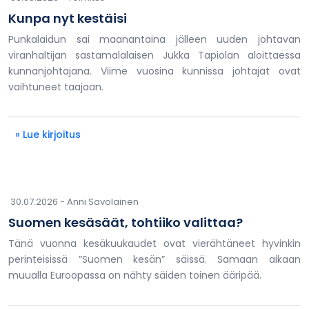
Kunpa nyt kestäisi
Punkalaidun sai maanantaina jälleen uuden johtavan
viranhaltijan sastamalalaisen Jukka Tapiolan aloittaessa
kunnanjohtajana. Viime vuosina kunnissa johtajat ovat
vaihtuneet taajaan.
» Lue kirjoitus
30.07.2026 -
Anni Savolainen
Suomen kesäsäät, tohtiiko valittaa?
Tänä vuonna kesäkuukaudet ovat vierähtäneet hyvinkin
perinteisissä ”Suomen kesän” säissä. Samaan aikaan
muualla Euroopassa on nähty säiden toinen ääripää.