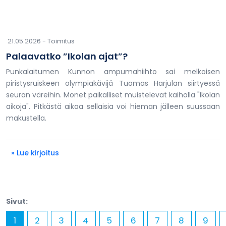
21.05.2026 -
Toimitus
Palaavatko ”Ikolan ajat”?
Punkalaitumen Kunnon ampumahiihto sai melkoisen
piristysruiskeen olympiakävijä Tuomas Harjulan siirtyessä
seuran väreihin. Monet paikalliset muistelevat kaiholla "Ikolan
aikoja". Pitkästä aikaa sellaisia voi hieman jälleen suussaan
makustella.
» Lue kirjoitus
Sivut:
1
2
3
4
5
6
7
8
9