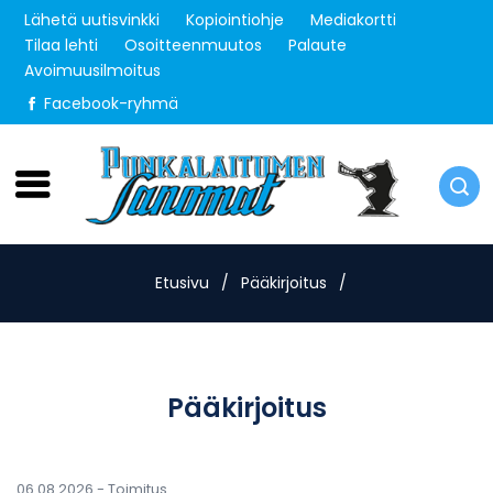
Lähetä uutisvinkki
Kopiointiohje
Mediakortti
Tilaa lehti
Osoitteenmuutos
Palaute
Avoimuusilmoitus
Facebook-ryhmä
Lauantai 8.8.2026
Etusivu
/
Pääkirjoitus
/
Pääkirjoitus
06.08.2026 -
Toimitus