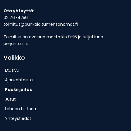
Ota yhteyttä:
02 7674256
toimitus@punkalaitumensanomat.fi
Toimitus on avoinna ma-to klo 9-16 ja suljettuna
perjantaisin.
Valikko
Etusivu
Ajankohtaista
Pääkirjoitus
Jutut
Lehden historia
Yhteystiedot