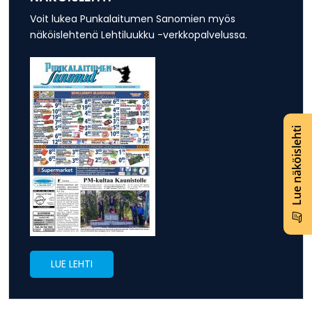
Voit lukea Punkalaitumen Sanomien myös
näköislehtenä Lehtiluukku -verkkopalvelussa.
Lue näköislehti
LUE LEHTI