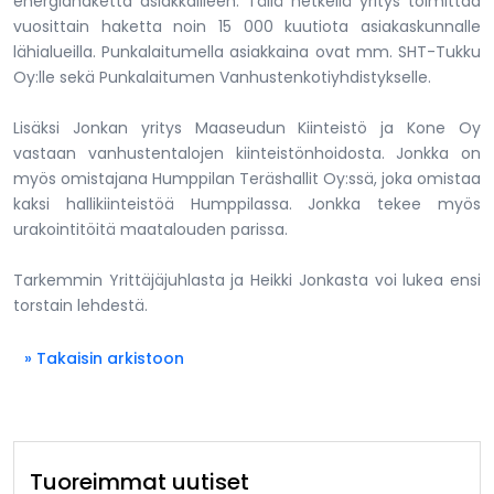
energiahaketta asiakkailleen. Tällä hetkellä yritys toimittaa
vuosittain haketta noin 15 000 kuutiota asiakaskunnalle
lähialueilla. Punkalaitumella asiakkaina ovat mm. SHT-Tukku
Oy:lle sekä Punkalaitumen Vanhustenkotiyhdistykselle.
Lisäksi Jonkan yritys Maaseudun Kiinteistö ja Kone Oy
vastaan vanhustentalojen kiinteistönhoidosta. Jonkka on
myös omistajana Humppilan Teräshallit Oy:ssä, joka omistaa
kaksi hallikiinteistöä Humppilassa. Jonkka tekee myös
urakointitöitä maatalouden parissa.
Tarkemmin Yrittäjäjuhlasta ja Heikki Jonkasta voi lukea ensi
torstain lehdestä.
» Takaisin arkistoon
Tuoreimmat uutiset