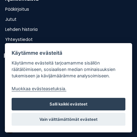
Pääkirjoitus
Jutut
Lehden historia
Yhteystiedot
Käytämme evästeitä
Pikalinkit
Käytämme evästeitä tarjoamamme sisällön
Lähetä uutisvinkki
räätälöimiseen, sosiaalisen median ominaisuuksien
tukemiseen ja kävijämäärämme analysoimiseen.
Kopiointiohje
Muokkaa evästeasetuksia.
Mediakortti
Tilaa lehti
Salli kaikki evästeet
Osoitteenmuutos
Palaute
Vain välttämättömät evästeet