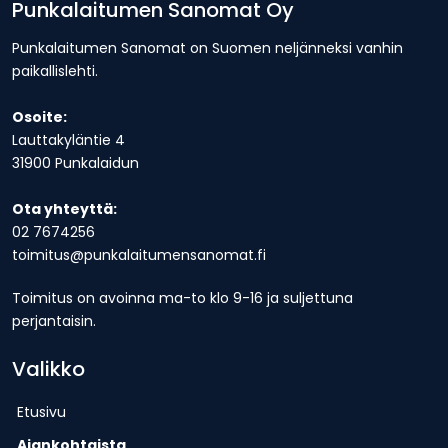
Punkalaitumen Sanomat Oy
Punkalaitumen Sanomat on Suomen neljänneksi vanhin
paikallislehti.
Osoite:
Lauttakyläntie 4
31900 Punkalaidun
Ota yhteyttä:
02 7674256
toimitus@punkalaitumensanomat.fi
Toimitus on avoinna ma-to klo 9-16 ja suljettuna
perjantaisin.
Valikko
Etusivu
Ajankohtaista