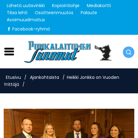
Lähetä uutisvinkki
Kopiointiohje
Mediakortti
Tilaa lehti
Osoitteenmuutos
Palaute
Avoimuusilmoitus
Facebook-ryhmä
Lauantai 8.8.2026
Etusivu
/
Ajankohtaista
/
Heikki Jonkka on Vuoden
Yrittäjä
/