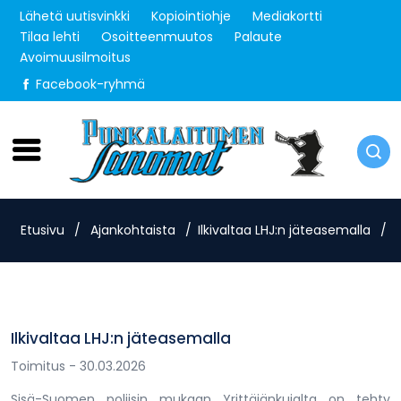
Lähetä uutisvinkki
Kopiointiohje
Mediakortti
Tilaa lehti
Osoitteenmuutos
Palaute
Avoimuusilmoitus
Facebook-ryhmä
Torstai 6.8.2026
Etusivu
/
Ajankohtaista
/
Ilkivaltaa LHJ:n jäteasemalla
/
Ilkivaltaa LHJ:n jäteasemalla
Toimitus
- 30.03.2026
Sisä-Suomen poliisin mukaan Yrittäjänkujalta on tehty