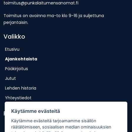
toimitus@punkalaitumensanomat.fi
Toimitus on avoinna ma-to klo 9-16 ja suljettuna
perjantaisin.
Valikko
Etusivu
Ajankohtaista
Pääkirjoitus
Jutut
Lehden historia
Yhteystiedot
Käytämme evästeitä
Pikalinkit
Käytämme evästeitä tarjoamamme sisällön
Lähetä uutisvinkki
räätälöimiseen, sosiaalisen median ominaisuuksien