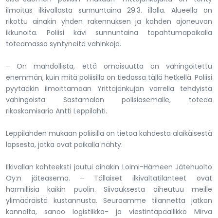
ilmoitus ilkivallasta sunnuntaina 29.3. illalla. Alueella on
rikottu ainakin yhden rakennuksen ja kahden ajoneuvon
ikkunoita. Poliisi kävi sunnuntaina tapahtumapaikalla
toteamassa syntyneitä vahinkoja.
On mahdollista, että omaisuutta on vahingoitettu
–
enemmän, kuin mitä poliisilla on tiedossa tällä hetkellä. Poliisi
pyytääkin ilmoittamaan Yrittäjänkujan varrella tehdyistä
vahingoista Sastamalan polisiasemalle, toteaa
rikoskomisario Antti Leppilahti.
Leppilahden mukaan poliisilla on tietoa kahdesta alaikäisestä
lapsesta, jotka ovat paikalla nähty.
Ilkivallan kohteeksti joutui ainakin Loimi-Hämeen Jätehuolto
Oy:n jäteasema.
Tällaiset ilkivaltatilanteet ovat
–
harmillisia kaikin puolin. Siivouksesta aiheutuu meille
ylimääräistä kustannusta. Seuraamme tilannetta jatkon
kannalta, sanoo logistiikka- ja viestintäpäällikkö Mirva