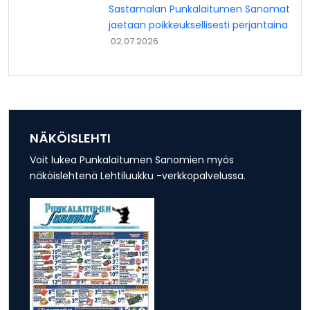
Sastamalan Punkalaitumen Sanomat
jaetaan poikkeuksellisesti perjantaina
02.07.2026
NÄKÖISLEHTI
Voit lukea Punkalaitumen Sanomien myös
näköislehtenä Lehtiluukku -verkkopalvelussa.