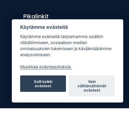
Pikalinkit
Käytämme evästeitä
Lähetä uutisvinkki
Käytämme evästeitä tarjoamamme sisällön
Kopiointiohje
räätälöimiseen, sosiaalisen median
Mediakortti
ominaisuuksien tukemiseen ja kävijämäärämme
analysoimiseen.
Tilaa lehti
Osoitteenmuutos
Muokkaa evästeasetuksia.
Palaute
Salli kaikki
Vain
evästeet
välttämättömät
evästeet