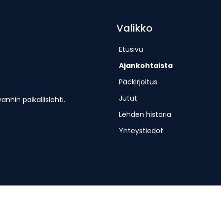
Valikko
Etusivu
Ajankohtaista
Pääkirjoitus
Jutut
hin paikallislehti.
Lehden historia
Yhteystiedot
erjantaisin.