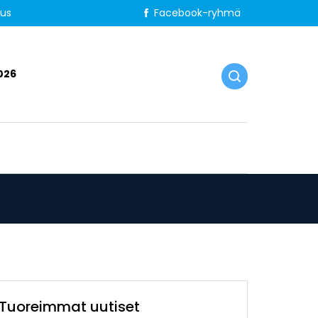
tus
Facebook-ryhmä
026
Tuoreimmat uutiset