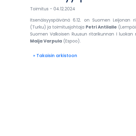
Toimitus
- 04.12.2024
Itsenäisyyspäivänä 6.12. on Suomen Leijonan ri
(Turku) ja toimitusjohtaja
Petri Antilalle
(Lempää
Suomen Valkoisen Ruusun ritarikunnan I luokan mi
Maija Varpula
(Espoo).
» Takaisin arkistoon