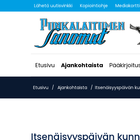
Lähetä uutisvinkki
Kopiointiohje
Mediakortti
Etusivu
Ajankohtaista
Pääkirjoitu
Etusivu
/
Ajankohtaista
/
Itsenäisyyspäivän k
Itsenäisyyspäivän kunn