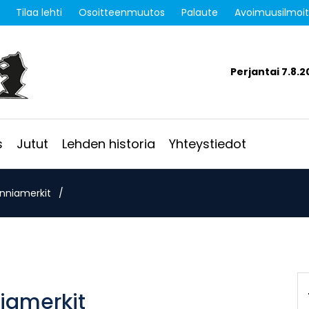
Tilaa lehti
Osoitteenmuutos
Palaute
Avoimuusilmoi
Perjantai 7.8.2
s
Jutut
Lehden historia
Yhteystiedot
unniamerkit
/
iamerkit