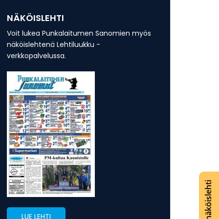
NÄKÖISLEHTI
Voit lukea Punkalaitumen Sanomien myös
näköislehtenä Lehtiluukku -
verkkopalvelussa.
Lue näköislehti
LUE LEHTI