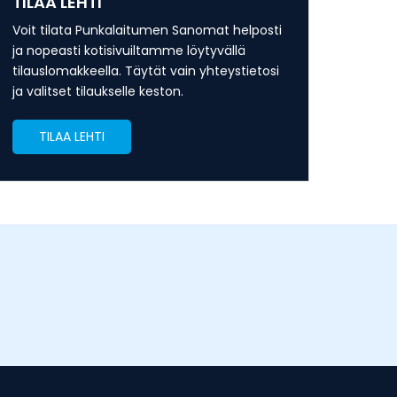
TILAA LEHTI
Voit tilata Punkalaitumen Sanomat helposti
ja nopeasti kotisivuiltamme löytyvällä
tilauslomakkeella. Täytät vain yhteystietosi
ja valitset tilaukselle keston.
TILAA LEHTI