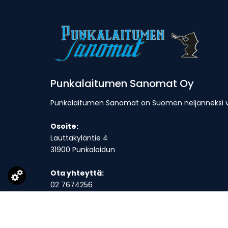
Punkalaitumen Sanomat Oy
Punkalaitumen Sanomat on Suomen neljänneksi van
Osoite:
Lauttakyläntie 4
31900 Punkalaidun
Ota yhteyttä:
02 7674256
toimitus@punkalaitumensanomat.fi
Toimitus on avoinna ma-to klo 9-16 ja suljettuna p