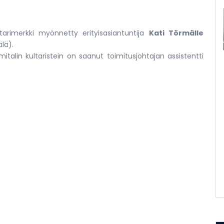
tarimerkki myönnetty erityisasiantuntija
Kati Törmälle
lä).
talin kultaristein on saanut toimitusjohtajan assistentti