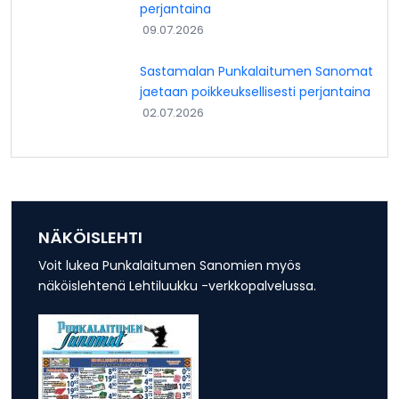
perjantaina
09.07.2026
Sastamalan Punkalaitumen Sanomat
jaetaan poikkeuksellisesti perjantaina
02.07.2026
NÄKÖISLEHTI
Voit lukea Punkalaitumen Sanomien myös
näköislehtenä Lehtiluukku -verkkopalvelussa.