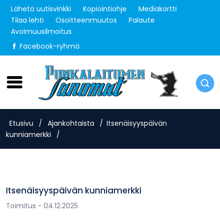
Lähetä uutisvinkki
Kopiointiohje
Mediakortti
Tilaa lehti
Osoitteenmuutos
Palaute
Avoimuusilmoitus
Facebook-ryhmä
Perjantai 7.8.2026
Etusivu
/
Ajankohtaista
/
Itsenäisyyspäivän
kunniamerkki
/
Itsenäisyyspäivän kunniamerkki
Toimitus
- 04.12.2025