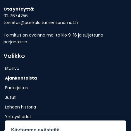
Ota yhteyttä:
02 7674256
toimitus@punkalaitumensanomat.fi
Toimitus on avoinna ma-to klo 9-16 ja suljettuna
perjantaisin.
Valikko
Etusivu
Ajankohtaista
Pääkirjoitus
Jutut
Lehden historia
Yhteystiedot
Käytämme evästeitä