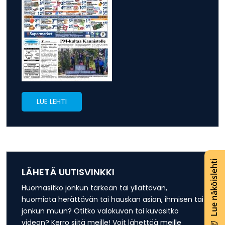
LUE LEHTI
Lue näköislehti
LÄHETÄ UUTISVINKKI
Huomasitko jonkun tärkeän tai yllättävän,
huomiota herättävän tai hauskan asian, ihmisen tai
jonkun muun? Otitko valokuvan tai kuvasitko
videon? Kerro siitä meille! Voit lähettää meille