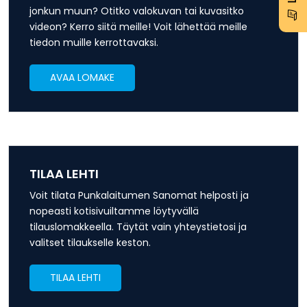
jonkun muun? Otitko valokuvan tai kuvasitko
videon? Kerro siitä meille! Voit lähettää meille
tiedon muille kerrottavaksi.
AVAA LOMAKE
TILAA LEHTI
Voit tilata Punkalaitumen Sanomat helposti ja
nopeasti kotisivuiltamme löytyvällä
tilauslomakkeella. Täytät vain yhteystietosi ja
valitset tilaukselle keston.
TILAA LEHTI