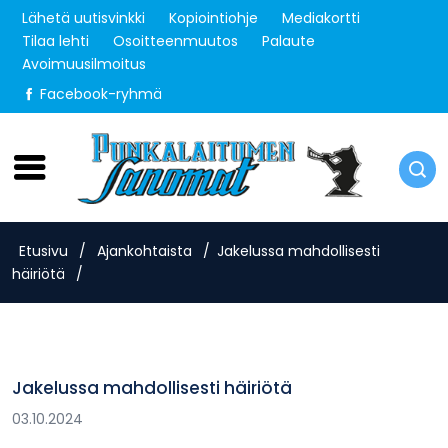
Lähetä uutisvinkki
Kopiointiohje
Mediakortti
Tilaa lehti
Osoitteenmuutos
Palaute
Avoimuusilmoitus
Facebook-ryhmä
Perjantai 7.8.2026
Etusivu
/
Ajankohtaista
/
Jakelussa mahdollisesti
häiriötä
/
Jakelussa mahdollisesti häiriötä
03.10.2024