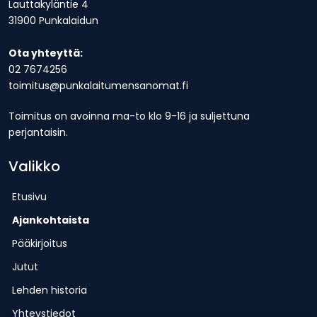
Lauttakyläntie 4
31900 Punkalaidun
Ota yhteyttä:
02 7674256
toimitus@punkalaitumensanomat.fi
Toimitus on avoinna ma-to klo 9-16 ja suljettuna
perjantaisin.
Valikko
Etusivu
Ajankohtaista
Pääkirjoitus
Jutut
Lehden historia
Yhteystiedot