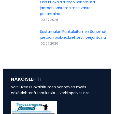
Osa Punkalaitumen Sanomista
jaetaan Sastamalassa vasta
perjantaina
09.07.2026
Sastamalan Punkalaitumen Sanomat
jaetaan poikkeuksellisesti perjantaina
02.07.2026
NÄKÖISLEHTI
Voit lukea Punkalaitumen Sanomien myös
näköislehtenä Lehtiluukku -verkkopalvelussa.