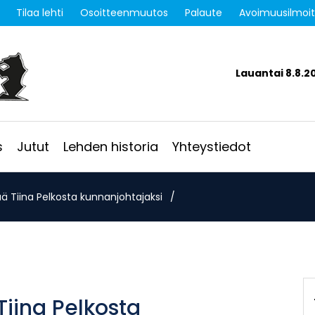
Tilaa lehti
Osoitteenmuutos
Palaute
Avoimuusilmoi
Lauantai 8.8.2
s
Jutut
Lehden historia
Yhteystiedot
ää Tiina Pelkosta kunnanjohtajaksi
/
Tiina Pelkosta