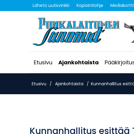
Lähetä uutisvinkki
Kopiointiohje
Mediakortti
Etusivu
Ajankohtaista
Pääkirjoitu
Etusivu
/
Ajankohtaista
/
Kunnanhallitus esitt
Kunnanhallitus esittää 