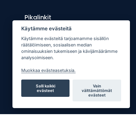
Pikalinkit
Käytämme evästeitä
Lähetä uutisvinkki
Käytämme evästeitä tarjoamamme sisällön
Kopiointiohje
räätälöimiseen, sosiaalisen median
Mediakortti
ominaisuuksien tukemiseen ja kävijämäärämme
analysoimiseen.
Tilaa lehti
Osoitteenmuutos
Muokkaa evästeasetuksia.
Palaute
Salli kaikki
Vain
evästeet
välttämättömät
evästeet