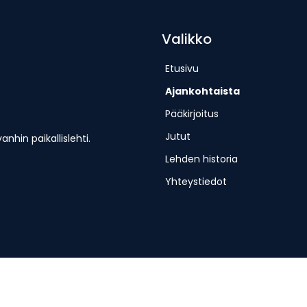
Valikko
Etusivu
Ajankohtaista
Pääkirjoitus
Jutut
hin paikallislehti.
Lehden historia
Yhteystiedot
erjantaisin.