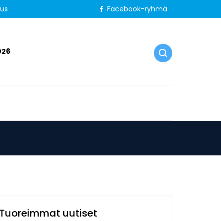
tus
Facebook-ryhmä
026
Tuoreimmat uutiset