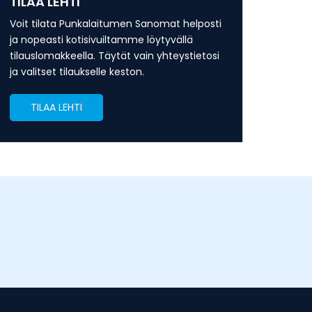
TILAA LEHTI
Voit tilata Punkalaitumen Sanomat helposti
ja nopeasti kotisivuiltamme löytyvällä
tilauslomakkeella. Täytät vain yhteystietosi
ja valitset tilaukselle keston.
TILAA LEHTI