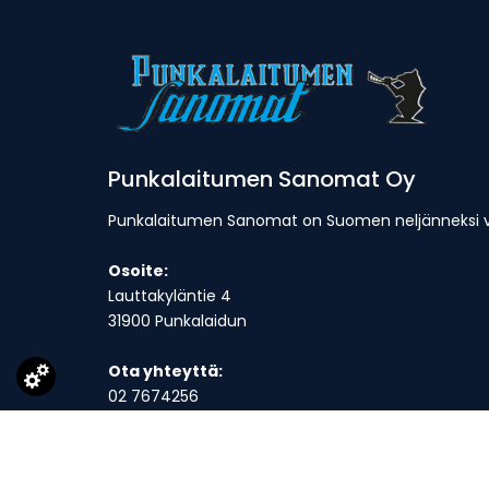
Punkalaitumen Sanomat Oy
Punkalaitumen Sanomat on Suomen neljänneksi van
Osoite:
Lauttakyläntie 4
31900 Punkalaidun
Ota yhteyttä:
02 7674256
toimitus@punkalaitumensanomat.fi
Toimitus on avoinna ma-to klo 9-16 ja suljettuna p