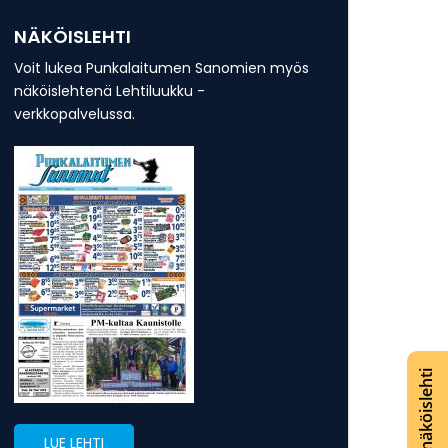
NÄKÖISLEHTI
Voit lukea Punkalaitumen Sanomien myös
näköislehtenä Lehtiluukku -
verkkopalvelussa.
Lue näköislehti
LUE LEHTI