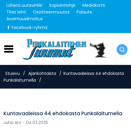
Lähetä uutisvinkki
Kopiointiohje
Mediakortti
Tilaa lehti
Osoitteenmuutos
Palaute
Avoimuusilmoitus
Facebook-ryhmä
Lauantai 8.8.2026
Etusivu
/
Ajankohtaista
/
Kuntavaaleissa 44 ehdokasta
Punkalaitumella
/
Kuntavaaleissa 44 ehdokasta Punkalaitumella
Juha Aro
- 04.03.2025