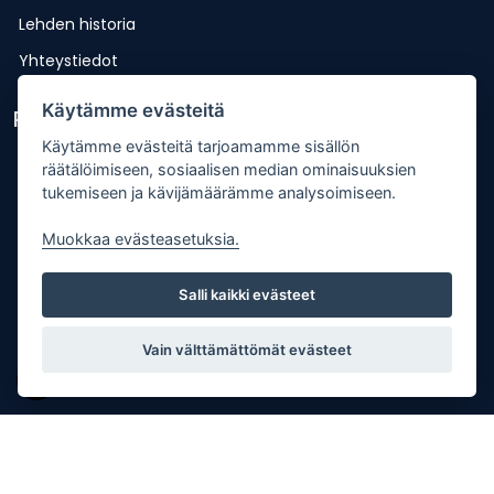
Lehden historia
Yhteystiedot
Käytämme evästeitä
Pikalinkit
Käytämme evästeitä tarjoamamme sisällön
Lähetä uutisvinkki
räätälöimiseen, sosiaalisen median ominaisuuksien
tukemiseen ja kävijämäärämme analysoimiseen.
Kopiointiohje
Mediakortti
Muokkaa evästeasetuksia.
Tilaa lehti
Salli kaikki evästeet
Osoitteenmuutos
Palaute
Vain välttämättömät evästeet
Copyright © Punkalaitumen Sanomat Oy |