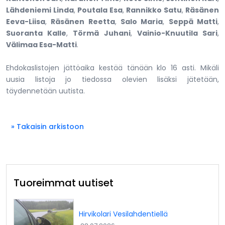
Lähdeniemi Linda
,
Poutala Esa
,
Rannikko Satu
,
Räsänen
Eeva-Liisa
,
Räsänen Reetta
,
Salo Maria
,
Seppä Matti
,
Suoranta Kalle
,
Törmä Juhani
,
Vainio-Knuutila Sari
,
Välimaa Esa-Matti
.
Ehdokaslistojen jättöaika kestää tänään klo 16 asti. Mikäli
uusia listoja jo tiedossa olevien lisäksi jätetään,
täydennetään uutista.
» Takaisin arkistoon
Tuoreimmat uutiset
Hirvikolari Vesilahdentiellä