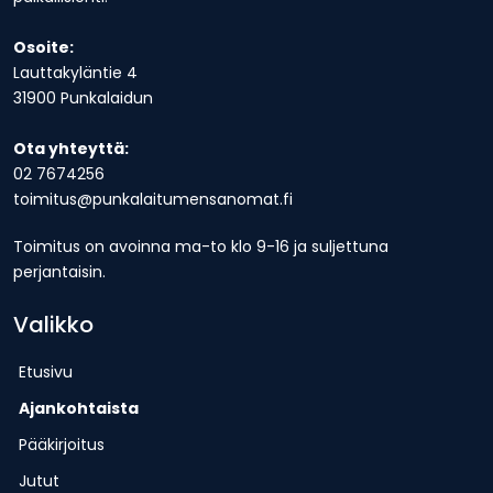
Osoite:
Lauttakyläntie 4
31900 Punkalaidun
Ota yhteyttä:
02 7674256
toimitus@punkalaitumensanomat.fi
Toimitus on avoinna ma-to klo 9-16 ja suljettuna
perjantaisin.
Valikko
Etusivu
Ajankohtaista
Pääkirjoitus
Jutut