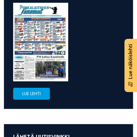
Lue näköislehti
LUE LEHTI
LÄHETÄ UUTISVINKKI