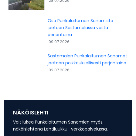
28.07.2026
Osa Punkalaitumen Sanomista
jaetaan Sastamalassa vasta
perjantaina
09.07.2026
Sastamalan Punkalaitumen Sanomat
jaetaan poikkeuksellisesti perjantaina
02.07.2026
NÄKÖISLEHTI
Voit lukea Punkalaitumen Sanomien myös
näköislehtenä Lehtiluukku -verkkopalvelussa.