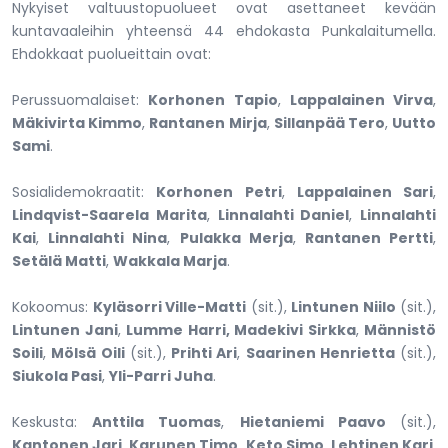
Nykyiset valtuustopuolueet ovat asettaneet kevään
kuntavaaleihin yhteensä 44 ehdokasta Punkalaitumella.
Ehdokkaat puolueittain ovat:
Perussuomalaiset:
Korhonen Tapio
,
Lappalainen Virva
,
Mäkivirta Kimmo
,
Rantanen Mirja
,
Sillanpää Tero
,
Uutto
Sami
.
Sosialidemokraatit:
Korhonen Petri
,
Lappalainen Sari
,
Lindqvist-Saarela Marita
,
Linnalahti Daniel
,
Linnalahti
Kai
,
Linnalahti Nina
,
Pulakka Merja
,
Rantanen Pertti
,
Setälä Matti
,
Wakkala Marja
.
Kokoomus:
Kyläsorri Ville-Matti
(sit.),
Lintunen Niilo
(sit.),
Lintunen Jani
,
Lumme Harri, Madekivi Sirkka
,
Männistö
Soili
,
Mölsä Oili
(sit.),
Prihti Ari
,
Saarinen Henrietta
(sit.),
Siukola Pasi
,
Yli-Parri Juha
.
Keskusta:
Anttila Tuomas
,
Hietaniemi Paavo
(sit.),
Kantonen Jari
,
Karunen Timo
,
Keto Simo
,
Lehtinen Kari
,