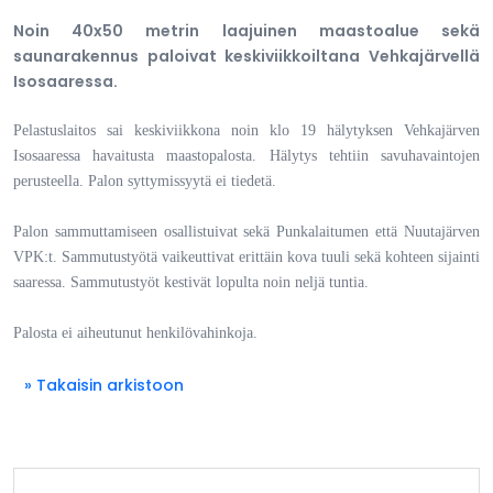
Noin 40x50 metrin laajuinen maastoalue sekä
saunarakennus paloivat keskiviikkoiltana Vehkajärvellä
Isosaaressa.
Pelastuslaitos sai keskiviikkona noin klo 19 hälytyksen Vehkajärven
Isosaaressa havaitusta maastopalosta. Hälytys tehtiin savuhavaintojen
perusteella. Palon syttymissyytä ei tiedetä.
Palon sammuttamiseen osallistuivat sekä Punkalaitumen että Nuutajärven
VPK:t. Sammutustyötä vaikeuttivat erittäin kova tuuli sekä kohteen sijainti
saaressa. Sammutustyöt kestivät lopulta noin neljä tuntia.
Palosta ei aiheutunut henkilövahinkoja.
» Takaisin arkistoon