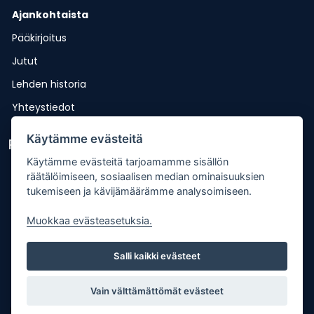
Ajankohtaista
Pääkirjoitus
Jutut
Lehden historia
Yhteystiedot
Käytämme evästeitä
Pikalinkit
Käytämme evästeitä tarjoamamme sisällön
Lähetä uutisvinkki
räätälöimiseen, sosiaalisen median ominaisuuksien
tukemiseen ja kävijämäärämme analysoimiseen.
Kopiointiohje
Mediakortti
Muokkaa evästeasetuksia.
Tilaa lehti
Salli kaikki evästeet
Osoitteenmuutos
Palaute
Vain välttämättömät evästeet