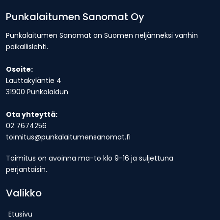
Punkalaitumen Sanomat Oy
Punkalaitumen Sanomat on Suomen neljänneksi vanhin
paikallislehti.
Osoite:
Lauttakyläntie 4
31900 Punkalaidun
Ota yhteyttä:
02 7674256
toimitus@punkalaitumensanomat.fi
Toimitus on avoinna ma-to klo 9-16 ja suljettuna
perjantaisin.
Valikko
Etusivu