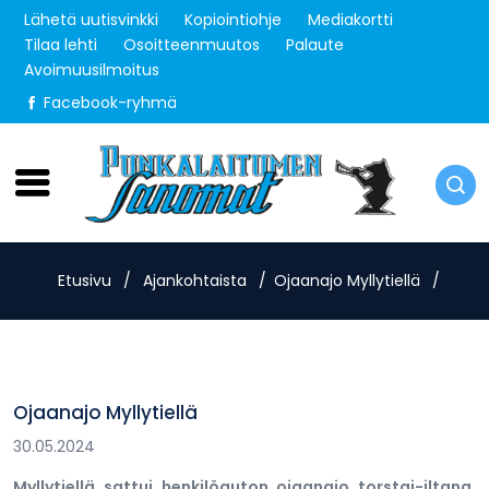
Lähetä uutisvinkki
Kopiointiohje
Mediakortti
Tilaa lehti
Osoitteenmuutos
Palaute
Avoimuusilmoitus
Facebook-ryhmä
Sunnuntai 9.8.2026
Etusivu
/
Ajankohtaista
/
Ojaanajo Myllytiellä
/
Ojaanajo Myllytiellä
30.05.2024
Myllytiellä sattui henkilöauton ojaanajo torstai-iltana.