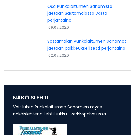
Osa Punkalaitumen Sanomista
jaetaan Sastamalassa vasta
perjantaina
09.07.2026
Sastamalan Punkalaitumen Sanomat
jaetaan poikkeuksellisesti perjantaina
02.07.2026
NÄKÖISLEHTI
Voit lukea Punkalaitumen Sanomien myös
näköislehtenä Lehtiluukku -verkkopalvelussa.