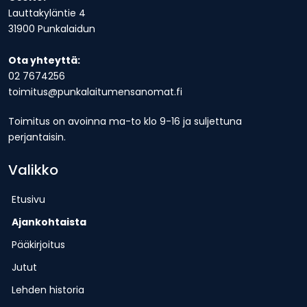
Lauttakyläntie 4
31900 Punkalaidun
Ota yhteyttä:
02 7674256
toimitus@punkalaitumensanomat.fi
Toimitus on avoinna ma-to klo 9-16 ja suljettuna
perjantaisin.
Valikko
Etusivu
Ajankohtaista
Pääkirjoitus
Jutut
Lehden historia