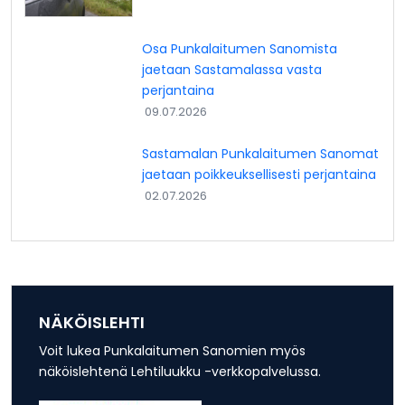
Osa Punkalaitumen Sanomista
jaetaan Sastamalassa vasta
perjantaina
09.07.2026
Sastamalan Punkalaitumen Sanomat
jaetaan poikkeuksellisesti perjantaina
02.07.2026
NÄKÖISLEHTI
Voit lukea Punkalaitumen Sanomien myös
näköislehtenä Lehtiluukku -verkkopalvelussa.