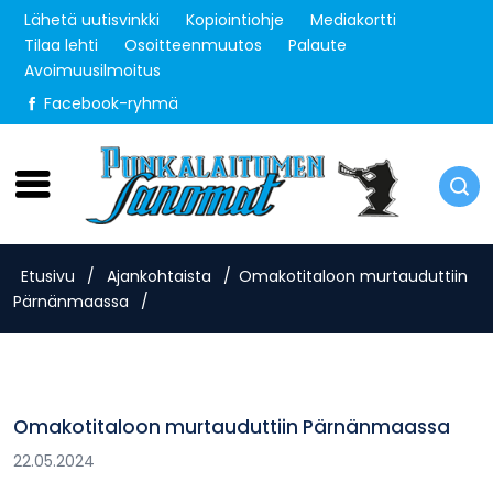
Lähetä uutisvinkki
Kopiointiohje
Mediakortti
Tilaa lehti
Osoitteenmuutos
Palaute
Avoimuusilmoitus
Facebook-ryhmä
Maanantai 10.8.2026
Etusivu
/
Ajankohtaista
/
Omakotitaloon murtauduttiin
Pärnänmaassa
/
Omakotitaloon murtauduttiin Pärnänmaassa
22.05.2024