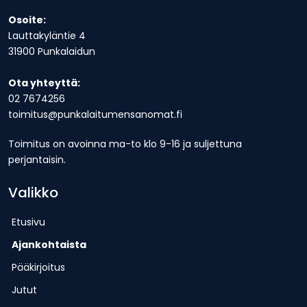
Osoite:
Lauttakyläntie 4
31900 Punkalaidun
Ota yhteyttä:
02 7674256
toimitus@punkalaitumensanomat.fi
Toimitus on avoinna ma-to klo 9-16 ja suljettuna
perjantaisin.
Valikko
Etusivu
Ajankohtaista
Pääkirjoitus
Jutut