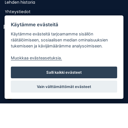
Lehden historia
Yhteystiedot
Käytämme evästeitä
Pikalinkit
Käytämme evästeitä tarjoamamme sisällön
Lähetä uutisvinkki
räätälöimiseen, sosiaalisen median ominaisuuksien
tukemiseen ja kävijämäärämme analysoimiseen.
Kopiointiohje
Mediakortti
Muokkaa evästeasetuksia.
Tilaa lehti
Salli kaikki evästeet
Osoitteenmuutos
Palaute
Vain välttämättömät evästeet
Copyright © Punkalaitumen Sanomat Oy |
Tietosuojaseloste
| Palvelun toteutus:
JPmedia