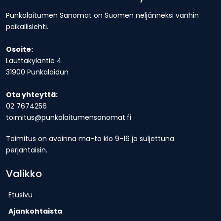
Punkalaitumen Sanomat on Suomen neljänneksi vanhin
paikallislehti.
Osoite:
Lauttakyläntie 4
31900 Punkalaidun
Ota yhteyttä:
02 7674256
toimitus@punkalaitumensanomat.fi
Toimitus on avoinna ma-to klo 9-16 ja suljettuna
perjantaisin.
Valikko
Etusivu
Ajankohtaista