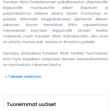
Punaisen Ristin Punkalaitumen paikallisosaston ylläpitämälle
kirpputorille murtauduttiin eilisen iltapäivän ja
perjantaiaamun välisenä aikana. Sisään murtautuja on
päässyt rikkomalla Kauppakulmassa sijaitsevan liikkeen
takaoven. Murron havaitsivat SPR:n vapaaehtoiset
mennessään käymään kirpputorille tänään. Heidän
mukaansa myös Punaisen Ristin Kulmakamarin ulko-ovea
on yritetty murtaa auki. Asiasta on ilmoitettu poliisille.
Samassa yhteydessä Punaisen Ristin henkilöt huomasivat,
että myös Kirppiksen naapurissa olevaan kauneushoitolaan
on murtauduttu takaoven kautta.
» Takaisin arkistoon
Tuoreimmat uutiset