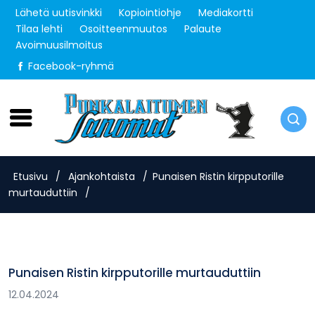
Lähetä uutisvinkki
Kopiointiohje
Mediakortti
Tilaa lehti
Osoitteenmuutos
Palaute
Avoimuusilmoitus
Facebook-ryhmä
Lauantai 8.8.2026
Etusivu
/
Ajankohtaista
/
Punaisen Ristin kirpputorille
murtauduttiin
/
Punaisen Ristin kirpputorille murtauduttiin
12.04.2024