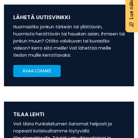
Lue näköislehti
LÄHETÄ UUTISVINKKI
Huomasitko jonkun tärkeän tai yllättävän,
huomiota herättävän tai hauskan asian, ihmisen tai
jonkun muun? Otitko valokuvan tai kuvasitko
videon? Kerro siitä meille! Voit lähettää meille
tiedon muille kerrottavaksi.
AVAA LOMAKE
TILAA LEHTI
Voit tilata Punkalaitumen Sanomat helposti ja
nopeasti kotisivuiltamme löytyvällä
tilauslomakkeella. Täytät vain yhteystietosi ja