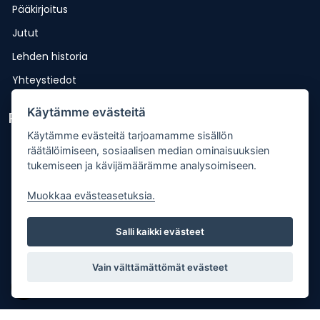
Pääkirjoitus
Jutut
Lehden historia
Yhteystiedot
Käytämme evästeitä
Pikalinkit
Käytämme evästeitä tarjoamamme sisällön
Lähetä uutisvinkki
räätälöimiseen, sosiaalisen median ominaisuuksien
tukemiseen ja kävijämäärämme analysoimiseen.
Kopiointiohje
Mediakortti
Muokkaa evästeasetuksia.
Tilaa lehti
Salli kaikki evästeet
Osoitteenmuutos
Palaute
Vain välttämättömät evästeet