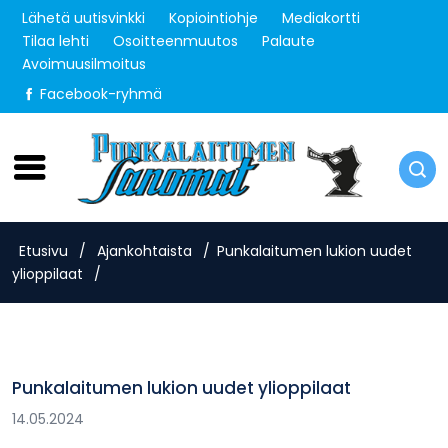
Lähetä uutisvinkki
Kopiointiohje
Mediakortti
Tilaa lehti
Osoitteenmuutos
Palaute
Avoimuusilmoitus
Facebook-ryhmä
Lauantai 8.8.2026
Etusivu
/
Ajankohtaista
/
Punkalaitumen lukion uudet
ylioppilaat
/
Punkalaitumen lukion uudet ylioppilaat
14.05.2024