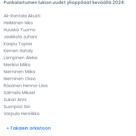
Punkalaitumen lukion uudet ylioppilaat keväällä 2024:
Ali-Rantala Akusti
Heikkinen Niko
Huuska Tuomo
Jaakkola Juhani
Kaapu Topias
Kernen Nataly
Lampinen Aleksi
Merikivi Miika
Nieminen Miika
Nieminen Olavi
Räsänen Henna-Liisa
Salmela Mikael
Sukari Anni
Suonpää Siiri
Varpula Henriikka
» Takaisin arkistoon