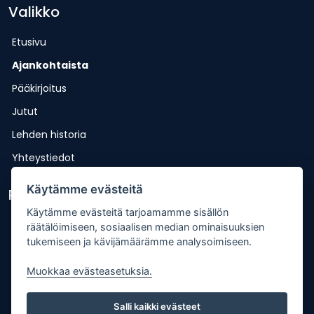
Valikko
Etusivu
Ajankohtaista
Pääkirjoitus
Jutut
Lehden historia
Yhteystiedot
Käytämme evästeitä
Pikalinkit
Käytämme evästeitä tarjoamamme sisällön
Lähetä uutisvinkki
räätälöimiseen, sosiaalisen median ominaisuuksien
tukemiseen ja kävijämäärämme analysoimiseen.
Kopiointiohje
Mediakortti
Muokkaa evästeasetuksia.
Tilaa lehti
Salli kaikki evästeet