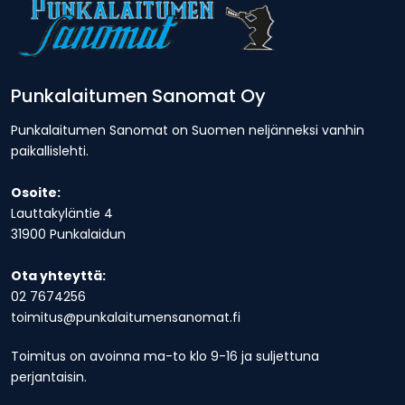
Punkalaitumen Sanomat Oy
Punkalaitumen Sanomat on Suomen neljänneksi vanhin
paikallislehti.
Osoite:
Lauttakyläntie 4
31900 Punkalaidun
Ota yhteyttä:
02 7674256
toimitus@punkalaitumensanomat.fi
Toimitus on avoinna ma-to klo 9-16 ja suljettuna
perjantaisin.