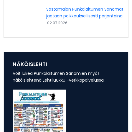
Sastamalan Punkalaitumen Sanomat
jaetaan poikkeuksellisesti perjantaina
02.07.2026
NÄKÖISLEHTI
Voit lukea Punkalaitumen Sanomien myös
näköislehtenä Lehtiluukku -verkkopalvelussa.