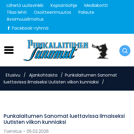
Lähetä uutisvinkki
Kopiointiohje
Mediakortti
Tilaa lehti
Osoitteenmuutos
Palaute
Avoimuusilmoitus
Facebook-ryhmä
Lauantai 8.8.2026
Etusivu
/
Ajankohtaista
/
Punkalaitumen Sanomat
luettavissa ilmaiseksi Uutisten viikon kunniaksi
/
Punkalaitumen Sanomat luettavissa ilmaiseksi
Uutisten viikon kunniaksi
Toimitus
- 05.02.2026