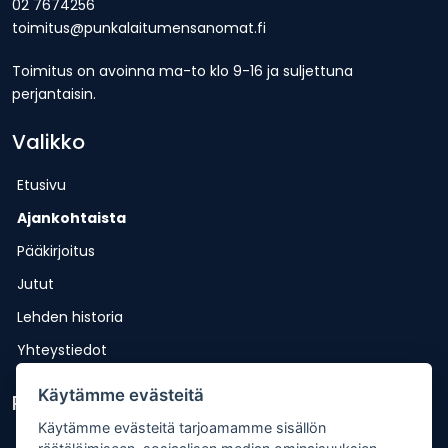
02 7674256
toimitus@punkalaitumensanomat.fi
Toimitus on avoinna ma-to klo 9-16 ja suljettuna
perjantaisin.
Valikko
Etusivu
Ajankohtaista
Pääkirjoitus
Jutut
Lehden historia
Yhteystiedot
Käytämme evästeitä
Pikalinkit
Käytämme evästeitä tarjoamamme sisällön
Lähetä uutisvinkki