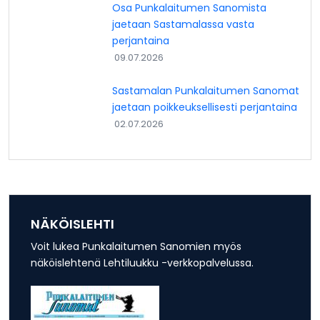
Osa Punkalaitumen Sanomista
jaetaan Sastamalassa vasta
perjantaina
09.07.2026
Sastamalan Punkalaitumen Sanomat
jaetaan poikkeuksellisesti perjantaina
02.07.2026
NÄKÖISLEHTI
Voit lukea Punkalaitumen Sanomien myös
näköislehtenä Lehtiluukku -verkkopalvelussa.