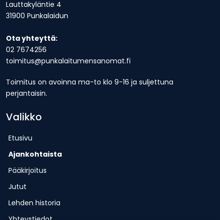
Lauttakyläntie 4
31900 Punkalaidun
Ota yhteyttä:
02 7674256
toimitus@punkalaitumensanomat.fi
Toimitus on avoinna ma-to klo 9-16 ja suljettuna
perjantaisin.
Valikko
Etusivu
Ajankohtaista
Pääkirjoitus
Jutut
Lehden historia
Yhteystiedot