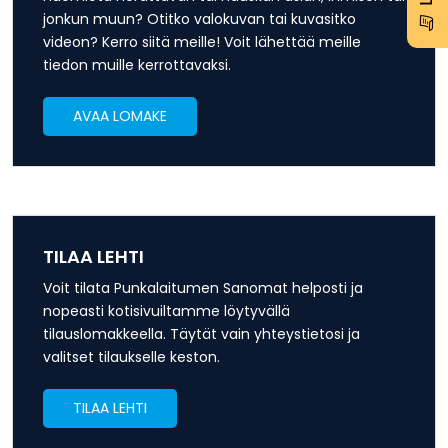
jonkun muun? Otitko valokuvan tai kuvasitko
videon? Kerro siitä meille! Voit lähettää meille
tiedon muille kerrottavaksi.
AVAA LOMAKE
TILAA LEHTI
Voit tilata Punkalaitumen Sanomat helposti ja
nopeasti kotisivuiltamme löytyvällä
tilauslomakkeella. Täytät vain yhteystietosi ja
valitset tilaukselle keston.
TILAA LEHTI