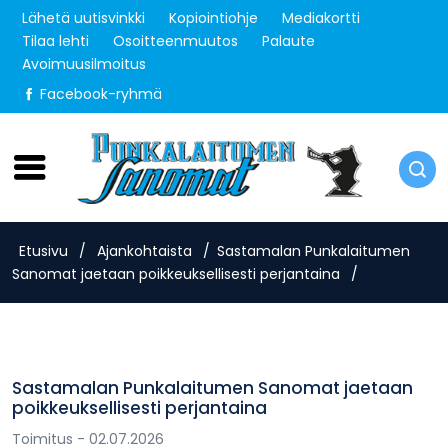
Lähetä uutisvinkki
Kopiointiohje
Mediakortti
Tilaa lehti
Osoitteenmuutos
Palaute
Avoimuusilmoitus
Facebook-ryhmä
Lauantai 8.8.2026
Etusivu
/
Ajankohtaista
/
Sastamalan Punkalaitumen
Sanomat jaetaan poikkeuksellisesti perjantaina
/
Sastamalan Punkalaitumen Sanomat jaetaan
poikkeuksellisesti perjantaina
Toimitus
- 02.07.2026