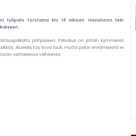
eni tulipalo torstaina klo 14 aikaan. Havainnon teki
skukseen.
astauspaikalta pohjoiseen. Paloalue on joitain kymmeniä
ksikköä. Alueella käy kova tuuli, mutta palon leviämisestä ei
ttävän varhaisessa vaiheessa.