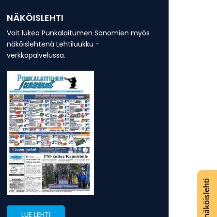
NÄKÖISLEHTI
Voit lukea Punkalaitumen Sanomien myös
näköislehtenä Lehtiluukku -
verkkopalvelussa.
Lue näköislehti
LUE LEHTI