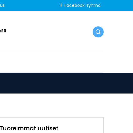
tus
Facebook-ryhmä
026
Tuoreimmat uutiset