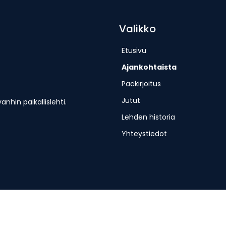
Valikko
Etusivu
Ajankohtaista
Pääkirjoitus
Jutut
hin paikallislehti.
Lehden historia
Yhteystiedot
erjantaisin.