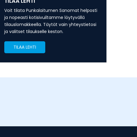
TILAA LEHTI
Voit tilata Punkalaitumen Sanomat helposti
ja nopeasti kotisivuiltamme löytyvällä
tilauslomakkeella. Täytät vain yhteystietosi
ja valitset tilaukselle keston.
TILAA LEHTI