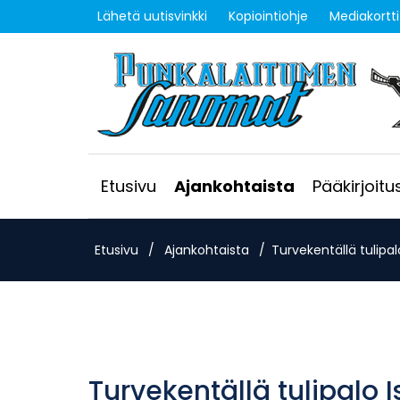
Lähetä uutisvinkki
Kopiointiohje
Mediakortti
Etusivu
Ajankohtaista
Pääkirjoitu
Etusivu
/
Ajankohtaista
/
Turvekentällä tulipal
Turvekentällä tulipalo I