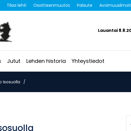
Tilaa lehti
Osoitteenmuutos
Palaute
Avoimuusilmoi
Lauantai 8.8.2
s
Jutut
Lehden historia
Yhteystiedot
o Isosuolla
/
sosuolla