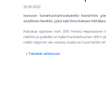
25.05.2023
Isosuon turvetuotantoalueella havaittiin pi
sivullinen henkilö, joka teki ilmoituksen Hätäke
Paloalue sijaitsee noin 300 metriä Heposaaren l
neliöitä ja paikalla on kaksi Punkalaitumen VPK:n y
näillä näkymin ole vaaraa, koska se huomattiin rii
» Takaisin arkistoon