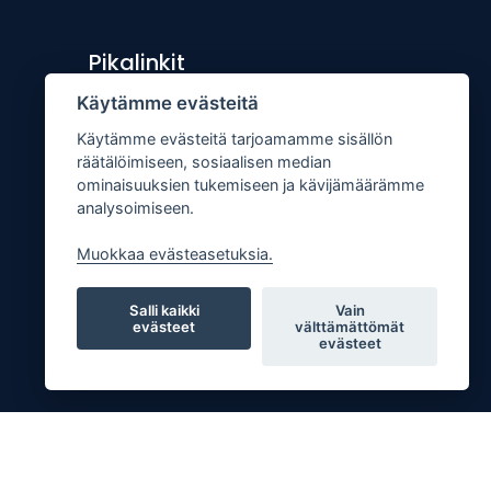
Pikalinkit
Käytämme evästeitä
Lähetä uutisvinkki
Käytämme evästeitä tarjoamamme sisällön
Kopiointiohje
räätälöimiseen, sosiaalisen median
Mediakortti
ominaisuuksien tukemiseen ja kävijämäärämme
analysoimiseen.
Tilaa lehti
Osoitteenmuutos
Muokkaa evästeasetuksia.
Palaute
Salli kaikki
Vain
evästeet
välttämättömät
evästeet