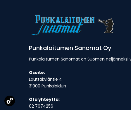
Punkalaitumen Sanomat Oy
Punkalaitumen Sanomat on Suomen neljänneksi van
Osoite:
Lauttakyläntie 4
31900 Punkalaidun
Ota yhteyttä:
02 7674256
toimitus@punkalaitumensanomat.fi
Toimitus on avoinna ma-to klo 9-16 ja suljettuna p