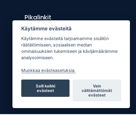
Pikalinkit
Käytämme evästeitä
Lähetä uutisvinkki
Käytämme evästeitä tarjoamamme sisällön
Kopiointiohje
räätälöimiseen, sosiaalisen median
Mediakortti
ominaisuuksien tukemiseen ja kävijämäärämme
analysoimiseen.
Tilaa lehti
Osoitteenmuutos
Muokkaa evästeasetuksia.
Palaute
Salli kaikki
Vain
evästeet
välttämättömät
evästeet