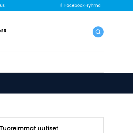
tus
Facebook-ryhmä
026
Tuoreimmat uutiset