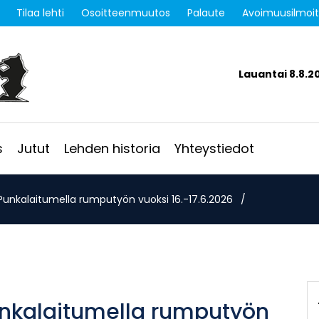
Tilaa lehti
Osoitteenmuutos
Palaute
Avoimuusilmoi
Lauantai 8.8.2
s
Jutut
Lehden historia
Yhteystiedot
 Punkalaitumella rumputyön vuoksi 16.-17.6.2026
/
unkalaitumella rumputyön