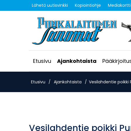
Lähetä uutisvinkki
Kopiointiohje
Mediakortti
Etusivu
Ajankohtaista
Pääkirjoitu
Etusivu
/
Ajankohtaista
/
Vesilahdentie poikki
Vesilahdentie poikki P