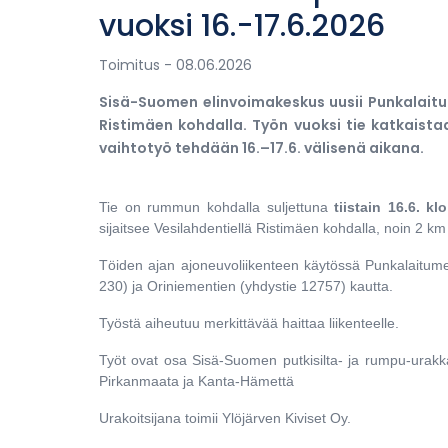
vuoksi 16.-17.6.2026
Toimitus
- 08.06.2026
Sisä-Suomen elinvoimakeskus uusii Punkalaitu
Ristimäen kohdalla. Työn vuoksi tie katkaista
vaihtotyö tehdään 16.–17.6. välisenä aikana.
Tie on rummun kohdalla suljettuna
tiistain 16.6.
klo
sijaitsee Vesilahdentiellä Ristimäen kohdalla, noin 2 km 
Töiden ajan ajoneuvoliikenteen käytössä Punkalaitumel
230) ja Oriniementien (yhdystie 12757) kautta.
Työstä aiheutuu merkittävää haittaa liikenteelle.
Työt ovat osa Sisä-Suomen putkisilta- ja rumpu-urakkaa
Pirkanmaata ja Kanta-Hämettä
Urakoitsijana toimii Ylöjärven Kiviset Oy.