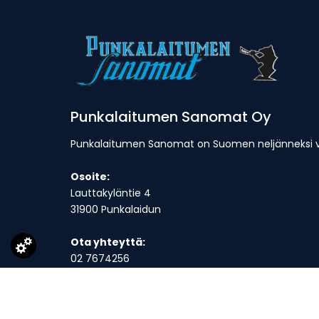
Punkalaitumen Sanomat Oy
Punkalaitumen Sanomat on Suomen neljänneksi van
Osoite:
Lauttakyläntie 4
31900 Punkalaidun
Ota yhteyttä:
02 7674256
toimitus@punkalaitumensanomat.fi
Toimitus on avoinna ma-to klo 9-16 ja suljettuna p