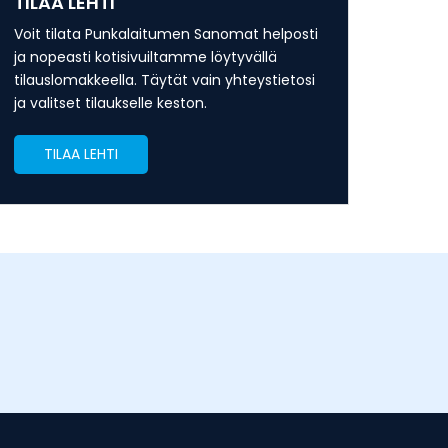
TILAA LEHTI
Voit tilata Punkalaitumen Sanomat helposti
ja nopeasti kotisivuiltamme löytyvällä
tilauslomakkeella. Täytät vain yhteystietosi
ja valitset tilaukselle keston.
TILAA LEHTI