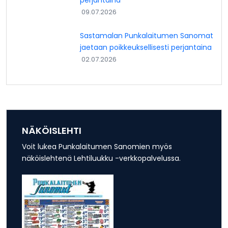
09.07.2026
Sastamalan Punkalaitumen Sanomat
jaetaan poikkeuksellisesti perjantaina
02.07.2026
NÄKÖISLEHTI
Voit lukea Punkalaitumen Sanomien myös
näköislehtenä Lehtiluukku -verkkopalvelussa.