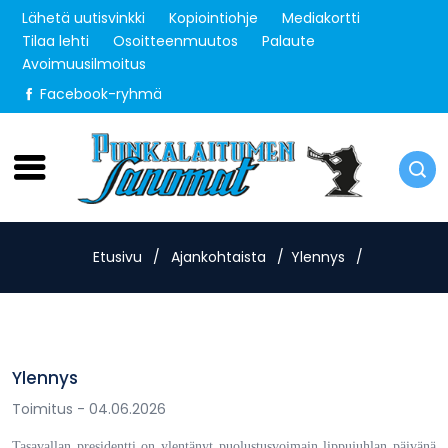
Lähetä uutisvinkki
Kopiointiohje
Mediakortti
Tilaa lehti
Osoitteenmuutos
Palaute
Avoimuusilmoitus
Facebook-ryhmä
Perjantai 7.8.2026
Etusivu
/
Ajankohtaista
/
Ylennys
/
Ylennys
Toimitus
- 04.06.2026
Tasavallan presidentti on ylentänyt puolustusvoimain lippujuhlan päivänä