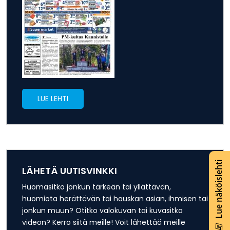
LUE LEHTI
Lue näköislehti
LÄHETÄ UUTISVINKKI
Huomasitko jonkun tärkeän tai yllättävän,
huomiota herättävän tai hauskan asian, ihmisen tai
jonkun muun? Otitko valokuvan tai kuvasitko
videon? Kerro siitä meille! Voit lähettää meille