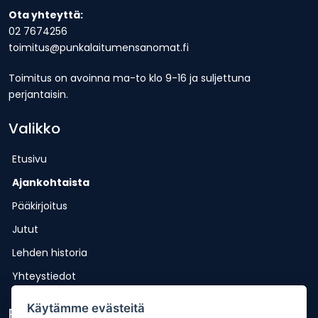
Ota yhteyttä:
02 7674256
toimitus@punkalaitumensanomat.fi
Toimitus on avoinna ma-to klo 9-16 ja suljettuna
perjantaisin.
Valikko
Etusivu
Ajankohtaista
Pääkirjoitus
Jutut
Lehden historia
Yhteystiedot
Käytämme evästeitä
Pikalinkit