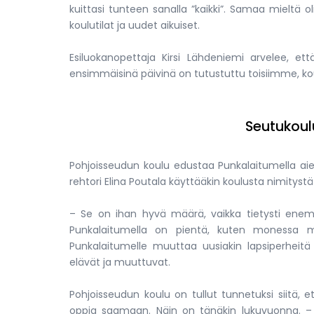
kuittasi tunteen sanalla ”kaikki”. Samaa mieltä o
koulutilat ja uudet aikuiset.
Esiluokanopettaja Kirsi Lähdeniemi arvelee, et
ensimmäisinä päivinä on tutustuttu toisiimme, koul
Seutukoulu
Pohjoisseudun koulu edustaa Punkalaitumella ai
rehtori Elina Poutala käyttääkin koulusta nimitystä
– Se on ihan hyvä määrä, vaikka tietysti enem
Punkalaitumella on pientä, kuten monessa 
Punkalaitumelle muuttaa uusiakin lapsiperheitä
elävät ja muuttuvat.
Pohjoisseudun koulu on tullut tunnetuksi siitä, et
oppia saamaan. Näin on tänäkin lukuvuonna. – N