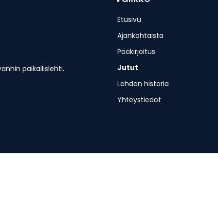
Etusivu
Ajankohtaista
Pääkirjoitus
Jutut
hin paikallislehti.
Lehden historia
Yhteystiedot
erjantaisin.