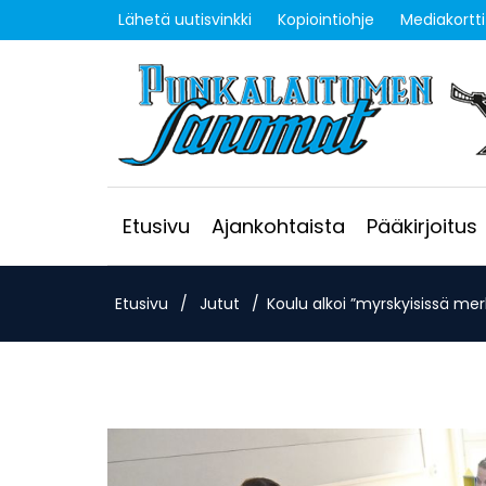
Lähetä uutisvinkki
Kopiointiohje
Mediakortti
Etusivu
Ajankohtaista
Pääkirjoitus
Etusivu
/
Jutut
/
Koulu alkoi ”myrskyisissä mer