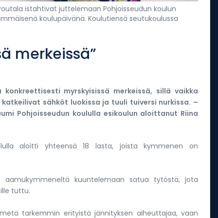
a Poutala istahtivat juttelemaan Pohjoisseudun koulun
nsimmäisenä koulupäivänä. Koulutiensä seutukoulussa
ssä merkeissä”
 konkreettisesti myrskyisissä merkeissä, sillä vaikka
atkeilivat sähköt luokissa ja tuuli tuiversi nurkissa. –
tuumi Pohjoisseudun koululla esikoulun aloittanut Riina
ululla aloitti yhteensä 18 lasta, joista kymmenen on
staina aamukymmeneltä kuuntelemaan satua tytöstä, jota
lle tuttu.
imetä tarkemmin erityistä jännityksen aiheuttajaa, vaan