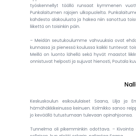
työskennellyt täällä runsaat kymmenen vuott
Punkalaitumen rajojen ulkopuolelta. Punkalaitumel
kahdesta alakoulusta ja hakea niin sanottua toissij
liikettä on toisinkin päin.
– Meidän seutukoulumme vahvuuksia ovat ehdotto
kunnassa ja pienessä koulussa kaikki tuntevat tois
Meillä on luonto lähellä sekä hyvät maastot liik
onnistuvat helposti ja sujuvat hienosti, Poutala kuv
Nal
Keskuskoulun esikoululaiset Saana, Lilja ja E
hämähäkkikeinussa keinuen. Kolmikko sanoo reippa
jo keväällä tutustumaan tulevaan opinahjoonsa.
Tunnelma oli pikemminkin odottava. – Kivointa 