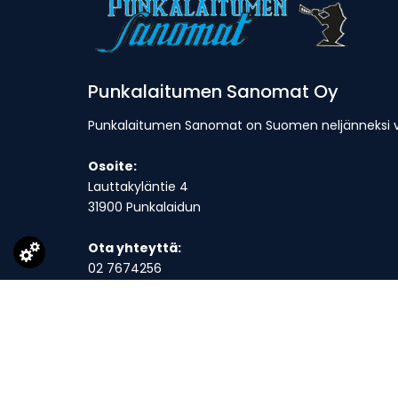
Punkalaitumen Sanomat Oy
Punkalaitumen Sanomat on Suomen neljänneksi van
Osoite:
Lauttakyläntie 4
31900 Punkalaidun
Ota yhteyttä:
02 7674256
toimitus@punkalaitumensanomat.fi
Toimitus on avoinna ma-to klo 9-16 ja suljettuna p