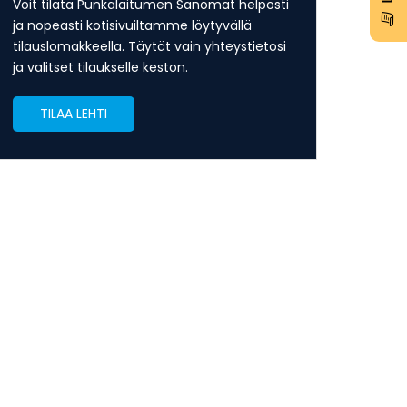
Voit tilata Punkalaitumen Sanomat helposti
ja nopeasti kotisivuiltamme löytyvällä
tilauslomakkeella. Täytät vain yhteystietosi
ja valitset tilaukselle keston.
TILAA LEHTI