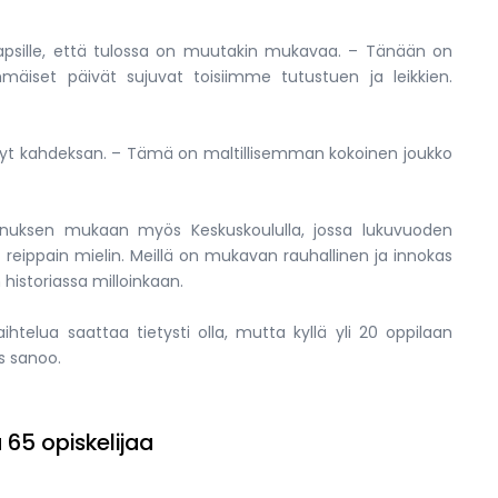
 lapsille, että tulossa on muutakin mukavaa. – Tänään on
äiset päivät sujuvat toisiimme tutustuen ja leikkien.
6, nyt kahdeksan. – Tämä on maltillisemman kokoinen joukko
venuksen mukaan myös Keskuskoululla, jossa lukuvuoden
i reippain mielin. Meillä on mukavan rauhallinen ja innokas
historiassa milloinkaan.
ihtelua saattaa tietysti olla, mutta kyllä yli 20 oppilaan
s sanoo.
 65 opiskelijaa