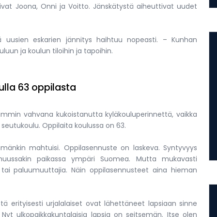
livat Joona, Onni ja Voitto. Jänskätystä aiheuttivat uudet
tä uusien eskarien jännitys haihtuu nopeasti. – Kunhan
uun ja koulun tiloihin ja tapoihin.
lla 63 oppilasta
emmin vahvana kukoistanutta kyläkouluperinnettä, vaikka
 seutukoulu. Oppilaita koulussa on 63.
mänkin mahtuisi. Oppilasennuste on laskeva. Syntyvyys
muussakin paikassa ympäri Suomea. Mutta mukavasti
 tai paluumuuttajia. Näin oppilasennusteet aina hieman
tä erityisesti urjalalaiset ovat lähettäneet lapsiaan sinne
yt ulkopaikkakuntalaisia lapsia on seitsemän. Itse olen