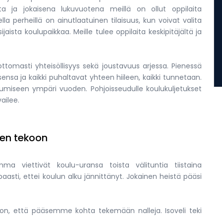
a ja jokaisena lukuvuotena meillä on ollut oppilaita
la perheillä on ainutlaatuinen tilaisuus, kun voivat valita
aista koulupaikkaa. Meille tulee oppilaita keskipitäjältä ja
masti yhteisöllisyys sekä joustavuus arjessa. Pienessä
ensa ja kaikki puhaltavat yhteen hiileen, kaikki tunnetaan.
kumiseen ympäri vuoden. Pohjoisseudulle koulukuljetukset
ailee.
len tekoon
mma viettivät koulu-uransa toista välituntia tiistaina
asti, ettei koulun alku jännittänyt. Jokainen heistä pääsi
on, että pääsemme kohta tekemään nalleja. Isoveli teki