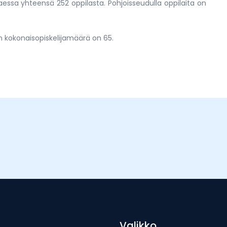
ssa yhteensä 252 oppilasta. Pohjoisseudulla oppilaita on
ion kokonaisopiskelijamäärä on 65.
Valikko