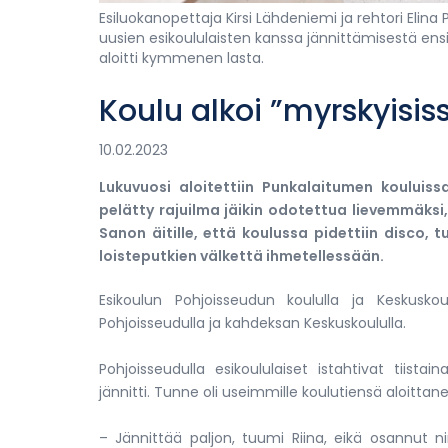
Esiluokanopettaja Kirsi Lähdeniemi ja rehtori Elin
uusien esikoululaisten kanssa jännittämisestä e
aloitti kymmenen lasta.
Koulu alkoi ”myrskyisi
10.02.2023
Lukuvuosi aloitettiin Punkalaitumen kouluissa
pelätty rajuilma jäikin odotettua lievemmäksi, k
Sanon äitille, että koulussa pidettiin disco, 
loisteputkien välkettä ihmetellessään.
Esikoulun Pohjoisseudun koululla ja Keskusko
Pohjoisseudulla ja kahdeksan Keskuskoululla.
Pohjoisseudulla esikoululaiset istahtivat tii
jännitti. Tunne oli useimmille koulutiensä aloittanei
– Jännittää paljon, tuumi Riina, eikä osannut n