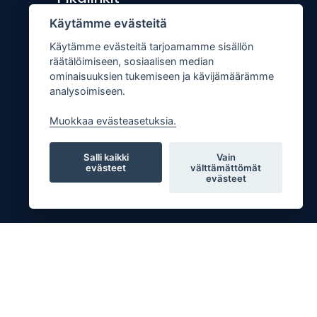
Käytämme evästeitä
Lähetä uutisvinkki
Käytämme evästeitä tarjoamamme sisällön
Kopiointiohje
räätälöimiseen, sosiaalisen median
Mediakortti
ominaisuuksien tukemiseen ja kävijämäärämme
analysoimiseen.
Tilaa lehti
Osoitteenmuutos
Muokkaa evästeasetuksia.
Palaute
Salli kaikki
Vain
evästeet
välttämättömät
evästeet