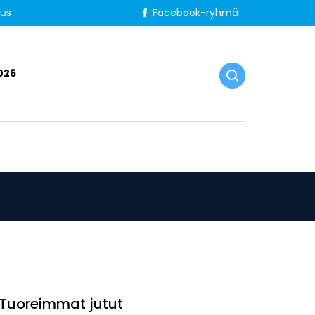
tus
Facebook-ryhmä
026
Tuoreimmat jutut