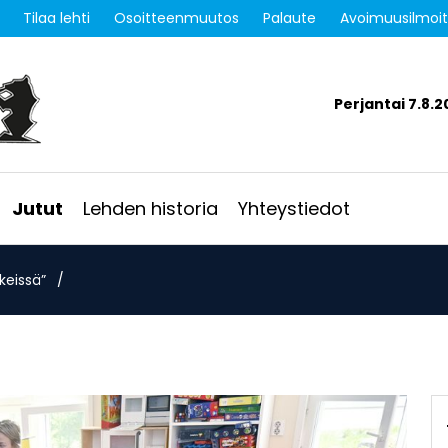
Tilaa lehti
Osoitteenmuutos
Palaute
Avoimuusilmoi
Perjantai 7.8.2
Jutut
Lehden historia
Yhteystiedot
keissä”
/