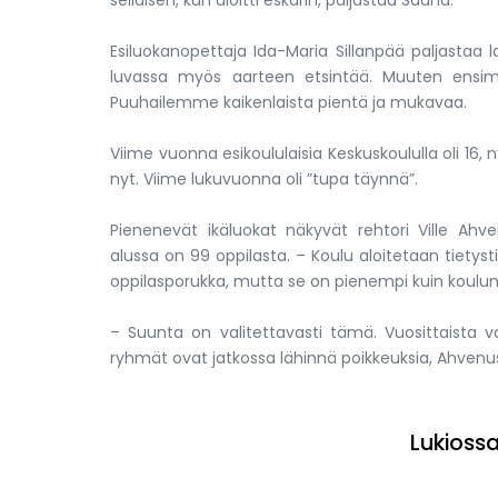
sellaisen, kun aloitti eskarin, paljastaa Saana.
Esiluokanopettaja Ida-Maria Sillanpää paljastaa
luvassa myös aarteen etsintää. Muuten ensimm
Puuhailemme kaikenlaista pientä ja mukavaa.
Viime vuonna esikoululaisia Keskuskoululla oli 1
nyt. Viime lukuvuonna oli ”tupa täynnä”.
Pienenevät ikäluokat näkyvät rehtori Ville Ah
alussa on 99 oppilasta. – Koulu aloitetaan tietyst
oppilasporukka, mutta se on pienempi kuin koulun 
– Suunta on valitettavasti tämä. Vuosittaista va
ryhmät ovat jatkossa lähinnä poikkeuksia, Ahvenu
Lukiossa