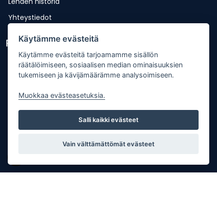
Lehden historia
Yhteystiedot
Käytämme evästeitä
Pikalinkit
Käytämme evästeitä tarjoamamme sisällön
Lähetä uutisvinkki
räätälöimiseen, sosiaalisen median ominaisuuksien
tukemiseen ja kävijämäärämme analysoimiseen.
Kopiointiohje
Mediakortti
Muokkaa evästeasetuksia.
Tilaa lehti
Salli kaikki evästeet
Osoitteenmuutos
Palaute
Vain välttämättömät evästeet
Copyright © Punkalaitumen Sanomat Oy |
Tietosuojaseloste
| Palvelun toteutus:
JPmedia