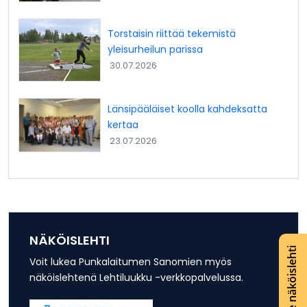
Torstaisin riittää tekemistä
yleisurheilun parissa
30.07.2026
Länsipääläiset koolla kahdeksatta
kertaa
23.07.2026
NÄKÖISLEHTI
Lue näköislehti
Voit lukea Punkalaitumen Sanomien myös
näköislehtenä Lehtiluukku -verkkopalvelussa.