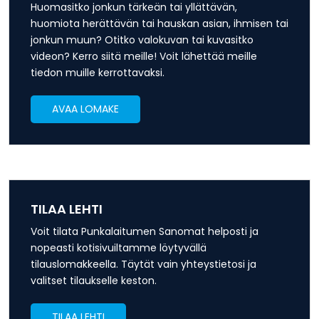
Huomasitko jonkun tärkeän tai yllättävän,
huomiota herättävän tai hauskan asian, ihmisen tai
jonkun muun? Otitko valokuvan tai kuvasitko
videon? Kerro siitä meille! Voit lähettää meille
tiedon muille kerrottavaksi.
AVAA LOMAKE
TILAA LEHTI
Voit tilata Punkalaitumen Sanomat helposti ja
nopeasti kotisivuiltamme löytyvällä
tilauslomakkeella. Täytät vain yhteystietosi ja
valitset tilaukselle keston.
TILAA LEHTI