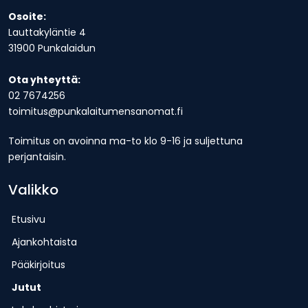
Osoite:
Lauttakyläntie 4
31900 Punkalaidun
Ota yhteyttä:
02 7674256
toimitus@punkalaitumensanomat.fi
Toimitus on avoinna ma-to klo 9-16 ja suljettuna
perjantaisin.
Valikko
Etusivu
Ajankohtaista
Pääkirjoitus
Jutut