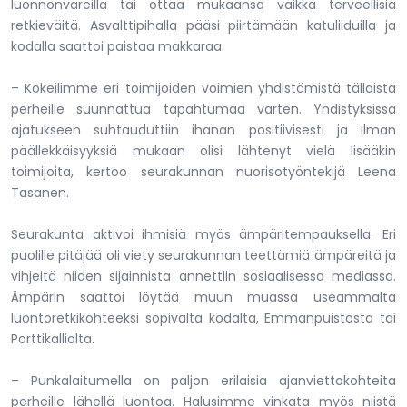
luonnonväreillä tai ottaa mukaansa vaikka terveellisiä
retkieväitä. Asvalttipihalla pääsi piirtämään katuliiduilla ja
kodalla saattoi paistaa makkaraa.
– Kokeilimme eri toimijoiden voimien yhdistämistä tällaista
perheille suunnattua tapahtumaa varten. Yhdistyksissä
ajatukseen suhtauduttiin ihanan positiivisesti ja ilman
päällekkäisyyksiä mukaan olisi lähtenyt vielä lisääkin
toimijoita, kertoo seurakunnan nuorisotyöntekijä Leena
Tasanen.
Seurakunta aktivoi ihmisiä myös ämpäritempauksella. Eri
puolille pitäjää oli viety seurakunnan teettämiä ämpäreitä ja
vihjeitä niiden sijainnista annettiin sosiaalisessa mediassa.
Ämpärin saattoi löytää muun muassa useammalta
luontoretkikohteeksi sopivalta kodalta, Emmanpuistosta tai
Porttikalliolta.
– Punkalaitumella on paljon erilaisia ajanviettokohteita
perheille lähellä luontoa. Halusimme vinkata myös niistä