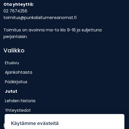
Ota yhteyttä:
02 7674256
toimitus@punkalaitumensanomat.fi
Toimitus on avoinna ma-to klo 9-16 ja suljettuna
perjantaisin.
Valikko
Etusivu
Ajankohtaista
Pääkirjoitus
Jutut
Lehden historia
Yhteystiedot
Käytämme evästeitä
Pikalinkit