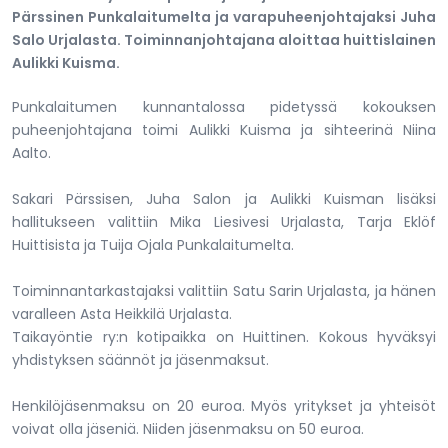
Pärssinen Punkalaitumelta ja varapuheenjohtajaksi Juha
Salo Urjalasta. Toiminnanjohtajana aloittaa huittislainen
Aulikki Kuisma.
Punkalaitumen kunnantalossa pidetyssä kokouksen
puheenjohtajana toimi Aulikki Kuisma ja sihteerinä Niina
Aalto.
Sakari Pärssisen, Juha Salon ja Aulikki Kuisman lisäksi
hallitukseen valittiin Mika Liesivesi Urjalasta, Tarja Eklöf
Huittisista ja Tuija Ojala Punkalaitumelta.
Toiminnantarkastajaksi valittiin Satu Sarin Urjalasta, ja hänen
varalleen Asta Heikkilä Urjalasta.
Taikayöntie ry:n kotipaikka on Huittinen. Kokous hyväksyi
yhdistyksen säännöt ja jäsenmaksut.
Henkilöjäsenmaksu on 20 euroa. Myös yritykset ja yhteisöt
voivat olla jäseniä. Niiden jäsenmaksu on 50 euroa.