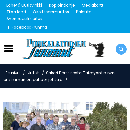
Lähetä uutisvinkki
Kopiointiohje
Mediakortti
Tilaa lehti
Osoitteenmuutos
Palaute
Avoimuusilmoitus
Facebook-ryhmä
Sunnuntai 9.8.2026
Etusivu
/
Jutut
/
Sakari Pärssisestä Taikayöntie ry:n
ensimmäinen puheenjohtaja
/