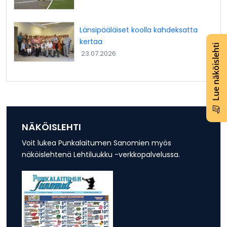
Länsipääläiset koolla kahdeksatta
kertaa
Lue näköislehti
23.07.2026
NÄKÖISLEHTI
Voit lukea Punkalaitumen Sanomien myös
näköislehtenä Lehtiluukku -verkkopalvelussa.