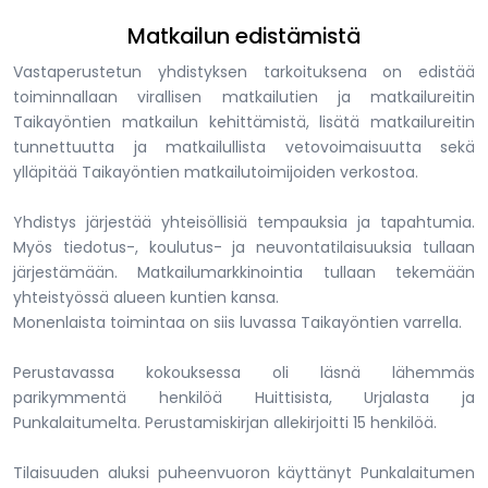
Matkailun edistämistä
Vastaperustetun yhdistyksen tarkoituksena on edistää
toiminnallaan virallisen matkailutien ja matkailureitin
Taikayöntien matkailun kehittämistä, lisätä matkailureitin
tunnettuutta ja matkailullista vetovoimaisuutta sekä
ylläpitää Taikayöntien matkailutoimijoiden verkostoa.
Yhdistys järjestää yhteisöllisiä tempauksia ja tapahtumia.
Myös tiedotus-, koulutus- ja neuvontatilaisuuksia tullaan
järjestämään. Matkailumarkkinointia tullaan tekemään
yhteistyössä alueen kuntien kansa.
Monenlaista toimintaa on siis luvassa Taikayöntien varrella.
Perustavassa kokouksessa oli läsnä lähemmäs
parikymmentä henkilöä Huittisista, Urjalasta ja
Punkalaitumelta. Perustamiskirjan allekirjoitti 15 henkilöä.
Tilaisuuden aluksi puheenvuoron käyttänyt Punkalaitumen