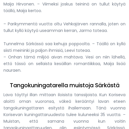
Maija Hirvonen. – Viimeksi joskus teininä on tullut käytyä
täällä, Maija kertoo.
– Parikymmentä vuotta oltu Vehkajärven rannalla, joten on
tullut kyllä käytyä useamman kerran, Jarmo toteaa.
Tunnelma Särkässä saa kehuja poppoolta. – Täällä on kyllä
siisti meininki ja paljon ihmisiä, Leevi toteaa.
– Onhan tämä miljöö aivan mahtava. Vesi on niin lähellä,
että tässä on sellaista kesäillan romantiikkaa, Maija lisää
nauraen.
Tangokuningatarella muistoja Särkästä
Lava täyttyi illan mittaan iloisista tanssijoista. Kun Koriseva
aloitti oman vuoronsa, väkeä kerääntyi lavan eteen
tangokuningattaren esitystä ihailemaan. Tänä vuonna
Korisevan kuningattaruudesta tulee kuluneeksi 35 vuotta. –
Muistan, että samana vuonna kun voitin
tangokuningattaruuden, olin esiintymässä Särkässä,