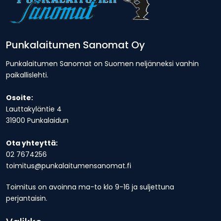
Punkalaitumen Sanomat Oy
Punkalaitumen Sanomat on Suomen neljänneksi vanhin
paikallislehti.
Osoite:
Lauttakyläntie 4
31900 Punkalaidun
Ota yhteyttä:
02 7674256
toimitus@punkalaitumensanomat.fi
Toimitus on avoinna ma-to klo 9-16 ja suljettuna
perjantaisin.