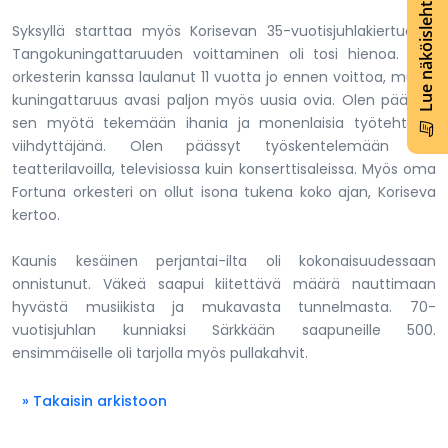
Lue näköislehti
Syksyllä starttaa myös Korisevan 35-vuotisjuhlakiertue. –
Tangokuningattaruuden voittaminen oli tosi hienoa. Olin
orkesterin kanssa laulanut 11 vuotta jo ennen voittoa, mutta
kuningattaruus avasi paljon myös uusia ovia. Olen päässyt
sen myötä tekemään ihania ja monenlaisia työtehtäviä
viihdyttäjänä. Olen päässyt työskentelemään niin
teatterilavoilla, televisiossa kuin konserttisaleissa. Myös oma
Fortuna orkesteri on ollut isona tukena koko ajan, Koriseva
kertoo.
Kaunis kesäinen perjantai-ilta oli kokonaisuudessaan
onnistunut. Väkeä saapui kiitettävä määrä nauttimaan
hyvästä musiikista ja mukavasta tunnelmasta. 70-
vuotisjuhlan kunniaksi Särkkään saapuneille 500.
ensimmäiselle oli tarjolla myös pullakahvit.
» Takaisin arkistoon