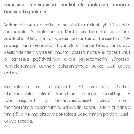
kauniissa maisemissa houkutteli mukavan määrän
tanssijoita paikalle.
Särkän historia on pitkä ja se ulottuu reilusti yli 70 vuotta
taaksepäin. Punkalaitumen Kunto on toiminut järjestänä
vuodesta 1954, jonka vuoksi perjantaina tanssittiin 70-
vuotisjuhlan merkeissä. – Kunnolla oli hanke tehdä tanssilava
Vesilahdentien varteen, mutta lopulta hanke ei toteutunut
ja tansseja päädyttiinkin alkaa järjestämään Särkässä,
Punkalaitumen Kunnon puheenjohtaja Jukka Uusi-Kouvo
kertoo.
Monenlaista on mahtunut 70 vuoteen. Särkän
juhannusjuhlat olivat vuosittain todella suosittuja. –
Juhannusjuhlat ja häränpaistajaiset olivat aivan
mahdottomia tapahtumia. Särkkään saapui silloin tuhansia
ihmisiä ja he majoittuivat teltoissa useamman päivän, Uusi-
Kouvo toteaa.