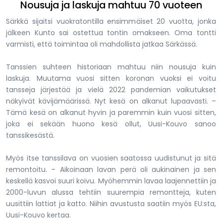
Nousuja ja laskuja mahtuu 70 vuoteen
Särkkä sijaitsi vuokratontilla ensimmäiset 20 vuotta, jonka
jälkeen Kunto sai ostettua tontin omakseen. Oma tontti
varmisti, että toimintaa oli mahdollista jatkaa Särkässä.
Tanssien suhteen historiaan mahtuu niin nousuja kuin
laskuja. Muutama vuosi sitten koronan vuoksi ei voitu
tansseja järjestää ja vielä 2022 pandemian vaikutukset
näkyivät kävijämäärissä. Nyt kesä on alkanut lupaavasti. –
Tämä kesä on alkanut hyvin ja paremmin kuin vuosi sitten,
joka ei sekään huono kesä ollut, Uusi-Kouvo sanoo
tanssikesästä.
Myös itse tanssilava on vuosien saatossa uudistunut ja sitä
remontoitu. – Aikoinaan lavan perä oli aukinainen ja sen
keskellä kasvoi suuri koivu. Myöhemmin lavaa laajennettiin ja
2000-luvun alussa tehtiin suurempia remontteja, kuten
uusittiin lattiat ja katto. Niihin avustusta saatiin myös EU:sta,
Uusi-Kouvo kertaa.