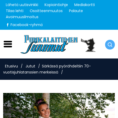
Lähetä uutisvinkki
Kopiointiohje
Mediakortti
Tilaa lehti
Osoitteenmuutos
Palaute
Avoimuusilmoitus
Facebook-ryhmä
Perjantai 7.8.2026
Etusivu
/
Jutut
/
Särkässä pyörähdeltiin 70-
vuotisjuhlatanssien merkeissä
/