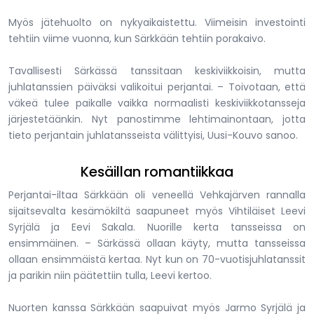
Myös jätehuolto on nykyaikaistettu. Viimeisin investointi
tehtiin viime vuonna, kun Särkkään tehtiin porakaivo.
Tavallisesti Särkässä tanssitaan keskiviikkoisin, mutta
juhlatanssien päiväksi valikoitui perjantai. – Toivotaan, että
väkeä tulee paikalle vaikka normaalisti keskiviikkotansseja
järjestetäänkin. Nyt panostimme lehtimainontaan, jotta
tieto perjantain juhlatansseista välittyisi, Uusi-Kouvo sanoo.
Kesäillan romantiikkaa
Perjantai-iltaa Särkkään oli veneellä Vehkajärven rannalla
sijaitsevalta kesämökiltä saapuneet myös Vihtiläiset Leevi
Syrjälä ja Eevi Sakala. Nuorille kerta tansseissa on
ensimmäinen. – Särkässä ollaan käyty, mutta tansseissa
ollaan ensimmäistä kertaa. Nyt kun on 70-vuotisjuhlatanssit
ja parikin niin päätettiin tulla, Leevi kertoo.
Nuorten kanssa Särkkään saapuivat myös Jarmo Syrjälä ja