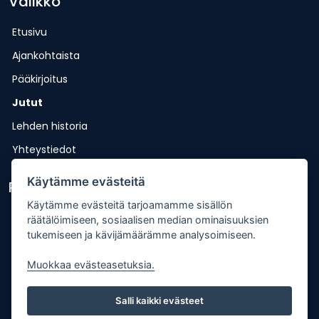
Valikko
Etusivu
Ajankohtaista
Pääkirjoitus
Jutut
Lehden historia
Yhteystiedot
Käytämme evästeitä
Pikalinkit
Käytämme evästeitä tarjoamamme sisällön
Lähetä uutisvinkki
räätälöimiseen, sosiaalisen median ominaisuuksien
tukemiseen ja kävijämäärämme analysoimiseen.
Kopiointiohje
Mediakortti
Muokkaa evästeasetuksia.
Tilaa lehti
Salli kaikki evästeet
Osoitteenmuutos