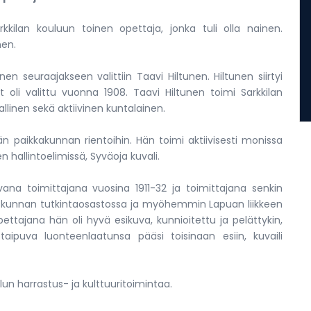
kilan kouluun toinen opettaja, jonka tuli olla nainen.
nen.
n seuraajakseen valittiin Taavi Hiltunen. Hiltunen siirtyi
 oli valittu vuonna 1908. Taavi Hiltunen toimi Sarkkilan
llinen sekä aktiivinen kuntalainen.
lään paikkakunnan rientoihin. Hän toimi aktiivisesti monissa
 hallintoelimissä, Syväoja kuvali.
na toimittajana vuosina 1911-32 ja toimittajana senkin
luskunnan tutkintaosastossa ja myöhemmin Lapuan liikkeen
pettajana hän oli hyvä esikuva, kunnioitettu ja pelättykin,
 taipuva luonteenlaatunsa pääsi toisinaan esiin, kuvaili
un harrastus- ja kulttuuritoimintaa.