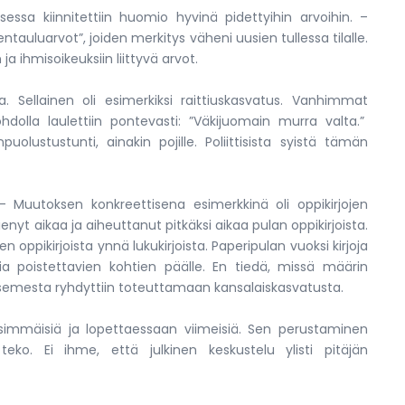
sa kiinnitettiin huomio hyvinä pidettyihin arvoihin. –
entauluarvot”, joiden merkitys väheni uusien tullessa tilalle.
a ihmisoikeuksiin liittyvä arvot.
a. Sellainen oli esimerkiksi raittiuskasvatus. Vanhimmat
dolla laulettiin pontevasti: ”Väkijuomain murra valta.”
lustustunti, ainakin pojille. Poliittisista syistä tämän
 Muutoksen konkreettisena esimerkkinä oli oppikirjojen
enyt aikaa ja aiheut­tanut pitkäksi aikaa pulan oppikirjoista.
 oppikirjoista ynnä luku­kirjoista. Paperipulan vuoksi kirjoja
ria poistettavien kohtien päälle. En tiedä, missä määrin
asemesta ryhdyttiin toteuttamaan kansalaiskasvatusta.
simmäisiä ja lopettaessaan viimeisiä. Sen perustaminen
teko. Ei ihme, että julkinen keskustelu ylisti pitäjän