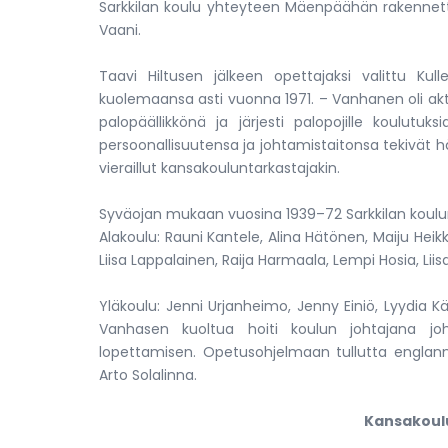
Sarkkilan koulu yhteyteen Mäenpäähän rakennettii
Vaani.
Taavi Hiltusen jälkeen opettajaksi valittu Ku
kuolemaansa asti vuonna 1971. – Vanhanen oli akt
palopäällikkönä ja järjesti palopojille koulutu
persoonallisuutensa ja johtamistaitonsa tekivät
vieraillut kansakouluntarkastajakin.
Syväojan mukaan vuosina 1939–72 Sarkkilan koulun
Alakoulu: Rauni Kantele, Alina Hätönen, Maiju Heik
Liisa Lappalainen, Raija Harmaala, Lempi Hosia, Liisa K
Yläkoulu: Jenni Urjanheimo, Jenny Einiö, Lyydia Kär
Vanhasen kuoltua hoiti koulun johtajana jo
lopettamisen. Opetusohjelmaan tullutta englanni
Arto Solalinna.
Kansakoulu