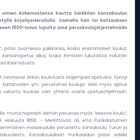
s omien kokemustensa kautta Sarkkilan kansakoulun
yllä kirjailijavierailulla. Samalla hän loi katsauksen
kseen 1800-luvun lopulta aina peruskoulujärjestelmään
”, pitää Suomessa paikkansa, koska ensimmäiset koulut,
n. Kansanopetus alkoi, koska ihmisten lukutaitoa haluttiin
oppia Raamatusta.
tarvitsivat kirkon koulutusta laajempaa opetusta. Syntyi
 ja kartanoiden ym. perustamia kouluja. Virisi myös ajatus
ossa uskonto kuuluisi vain yhtenä osana opetusohjelmaan,
lla, mutta nopeasti alettiin perustaa myös ”seisova koulu”,
 elokuuta 1868. – Merkittävää oli, että Punkalaitumen
 ensimmäinen maaseudulle perustettu kansakoulu Turun ja
eskuudesta. Kansakoulullaan Punkalaidun pääsi edelle