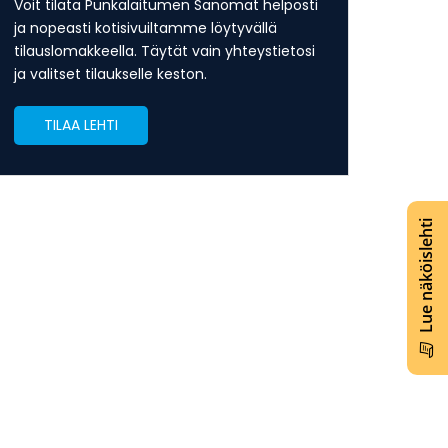
Voit tilata Punkalaitumen Sanomat helposti
ja nopeasti kotisivuiltamme löytyvällä
tilauslomakkeella. Täytät vain yhteystietosi
ja valitset tilaukselle keston.
TILAA LEHTI
Lue näköislehti