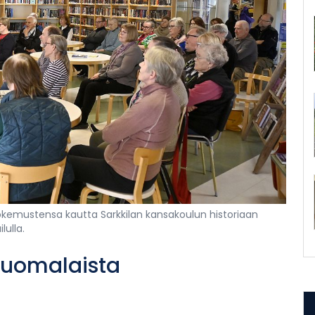
okemustensa kautta Sarkkilan kansakoulun historiaan
lulla.
suomalaista