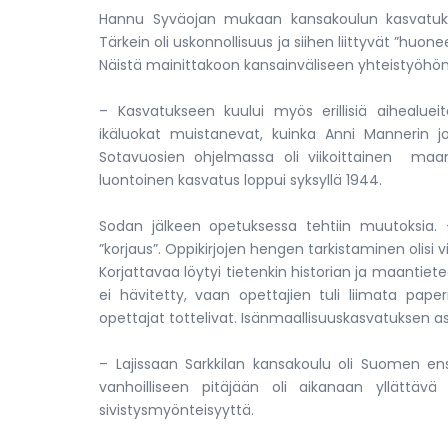
Hannu Syväojan mukaan kansakoulun kasvatukses
Tärkein oli uskonnollisuus ja siihen liittyvät ”huone
Näistä mainittakoon kansainväliseen yhteistyöhön j
– Kasvatukseen kuului myös erillisiä aihealueit
ikäluokat muistanevat, kuinka Anni Mannerin joh
Sotavuosien ohjelmassa oli viikoittainen maanpuo
luontoinen kasvatus loppui syksyllä 1944.
Sodan jälkeen opetuksessa tehtiin muutoksia. –
”korjaus”. Oppikirjojen hengen tarkistaminen olisi vi
Korjattavaa löytyi tietenkin historian ja maantieteen
ei hävitetty, vaan opettajien tuli liimata pape
opettajat tottelivat. Isänmaallisuuskasvatuksen 
– Lajissaan Sarkkilan kansakoulu oli Suomen en
vanhoilliseen pitäjään oli aikanaan yllättävä 
sivistysmyönteisyyttä.