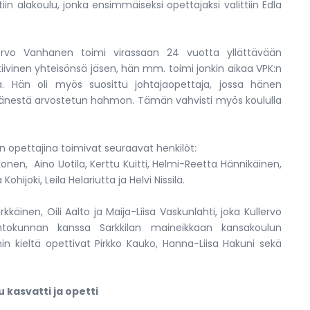
n alakoulu, jonka ensimmäiseksi opettajaksi valittiin Edla
llervo Vanhanen toimi virassaan 24 vuotta yllättävään
iivinen yhteisönsä jäsen, hän mm. toimi jonkin aikaa VPK:n
ksia. Hän oli myös suosittu johtajaopettaja, jossa hänen
 hänestä arvostetun hahmon. Tämän vahvisti myös koululla
 opettajina toimivat seuraavat henkilöt:
konen, Aino Uotila, Kerttu Kuitti, Helmi-Reetta Hännikäinen,
ohijoki, Leila Helariutta ja Helvi Nissilä.
kkäinen, Oili Aalto ja Maija-Liisa Vaskunlahti, joka Kullervo
htokunnan kanssa Sarkkilan maineikkaan kansakoulun
n kieltä opettivat Pirkko Kauko, Hanna-Liisa Hakuni sekä
 kasvatti ja opetti