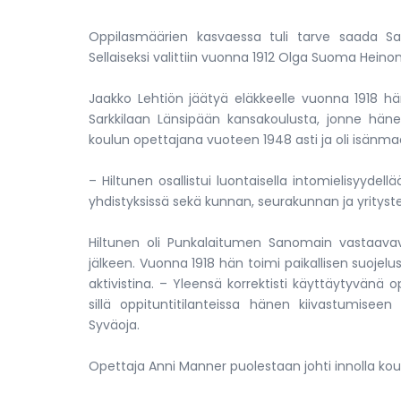
Oppilasmäärien kasvaessa tuli tarve saada Sark
Sellaiseksi valittiin vuonna 1912 Olga Suoma Heino
Jaakko Lehtiön jäätyä eläkkeelle vuonna 1918 häne
Sarkkilaan Länsipään kansakoulusta, jonne hänet
koulun opettajana vuoteen 1948 asti ja oli isänmaa
– Hiltunen osallistui luontaisella intomielisyydel
yhdistyksissä sekä kunnan, seurakunnan ja yritysten
Hiltunen oli Punkalaitumen Sanomain vastaavava
jälkeen. Vuonna 1918 hän toimi paikallisen suoje
aktivistina. – Yleensä korrektisti käyttäytyvänä o
sillä oppituntitilanteissa hänen kiivastumiseen
Syväoja.
Opettaja Anni Manner puolestaan johti innolla koul