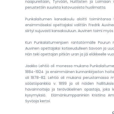
naapureitaan, Tyrvään, Huittisten ja Loimaan su
perustettiin suurista katovuosista huolimatta.
Punkalaitumen kansakoulu aloitti toimintansa Sa
ensimmäiseksi opettajaksi valittiin Fredrik Auvine
siirtyi sujuvasti kansakouluun. Auvinen toimi my
Kun Punkalaitumenjoen rantatörmälle Pourun m
Auvinen opettajaksi kotiseudulleen Savoon ja uudek
Hän teki opettajan pitkän uran ja jäi eläkkeelle vuo
Jaakko Lehtiö oli monessa mukana Punkalaitumell
1884–1924 ja ensimmäinen kunnankirjaston hoit
oli 1878–82. Lehtiö oli mukana perustamassa m
säästöpankkia v. 1899 ja oli näiden hallituksi
havainnoitsija ja teräväkielinen opastaja, joka l
kysymyksiä. Elämänkumppaninkin Kristiina Ama
Syväoja kertoi.