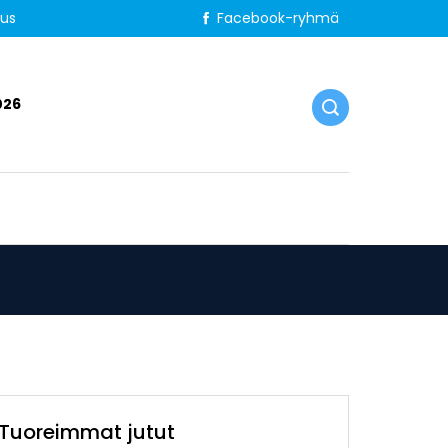
tus
Facebook-ryhmä
026
Tuoreimmat jutut