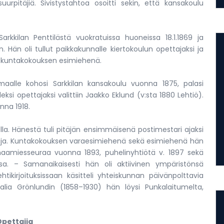
urpitäjiä. Sivistystahtoa osoitti sekin, että kansakoulu
rkkilan Penttilästä vuokratuissa huoneissa 18.1.1869 ja
n. Hän oli tullut paikkakunnalle kiertokoulun opettajaksi ja
ös kuntakokouksen esimiehenä.
aalle kohosi Sarkkilan kansakoulu vuonna 1875, palasi
si opettajaksi valittiin Jaakko Eklund (v:sta 1880 Lehtiö).
nna 1918.
a. Hänestä tuli pitäjän ensimmäisenä postimestari ajaksi
aja. Kuntakokouksen varaesimiehenä sekä esimiehenä hän
aamiesseuraa vuonna 1893, puhelinyhtiötä v. 1897 sekä
ssa. – Samanaikaisesti hän oli aktiivinen ympäristönsä
ehtikirjoituksissaan käsitteli yhteiskunnan päivänpolttavia
lia Grönlundin (1858–1930) hän löysi Punkalaitumelta,
Opettajia