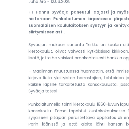
Juha Aro
- 12.06.2025
FT Hannu Syväoja paneutui laajasti ja myö
historiaan Punkalaitumen kirjastossa järjestet
suomalaisen koululaitoksen syntyyn ja kehity
siirtymiseen asti.
Syväojan mukaan sanonta ”kirkko on koulun äiti
kiertokoulut, olivat vahvasti kytköksissä kirkkoo
lisätä, jotta he voisivat omakohtaisesti hankkia 
– Maailman muuttuessa huomattiin, että ihmiset 
kirjava liuta yksityisten harrastajien, tehtaiden
kaikille lapsille tarkoitetusta kansakoulusta, j
Syväoja totesi.
Punkalaitumella toimi kiertokoulu 1860-luvun lopu
kansakoulu. Tämä tapahtui kuntakokouksessa 9.
syrjäiseen pitäjään perustettava oppilaitos oli
Porin läänissä ja että aloite lähti kansan k