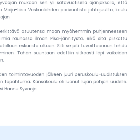
äojan mukaan sen yli satavuotisella ajanjaksolla, että
a Maija-Liisa Vaskunlahden parivuotista johtajuutta, koulu
ajan.
ta merkittävä osuutensa maan myöhemmin puhjenneeseen
mia rauhassa ilman Pisa-jännitystä, eikä sitä piiskattu
tellaan eskarista alkaen. Silti se piti tavoitteenaan tehdä
hminen. Tähän suuntaan edettiin sitkeästi läpi vaikeiden
n.
en toimintavuoden jälkeen juuri peruskoulu-uudistuksen
n tapahtuma. Kansakoulu oli luonut lujan pohjan uudelle.
si Hannu Syväoja.