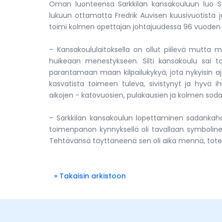
Oman luonteensa Sarkkilan kansakouluun luo Syv
lukuun ottamatta Fredrik Auvisen kuusivuotista j
toimi kolmen opettajan johtajuudessa 96 vuoden 
– Kansakoululaitoksella on ollut piilevä mut
huikeaan menestykseen. Silti kansakoulu sai toi
parantamaan maan kilpailukykyä, jota nykyisin aja
kasvatista toimeen tuleva, sivistynyt ja hyvä i
aikojen - katovuosien, pulakausien ja kolmen soda
– Sarkkilan kansakoulun lopettaminen sadankahd
toimenpanon kynnyksellä oli tavallaan symboline
Tehtävänsä täyttäneenä sen oli aika mennä, tote
» Takaisin arkistoon