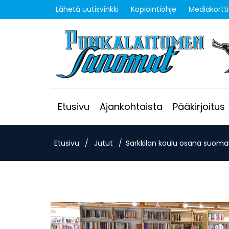
Lähetä uutisvinkki
Kopiointiohje
Mediakortti
Etusivu
Ajankohtaista
Pääkirjoitus
Etusivu
/
Jutut
/
Sarkkilan koulu osana suomal