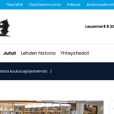
Tilaa lehti
Osoitteenmuutos
Palaute
Avoimuusilmoi
Lauantai 8.8.2
Jutut
Lehden historia
Yhteystiedot
aista koulutusjärjestelmää
/