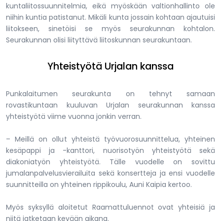
kuntaliitossuunnitelmia, eikä myöskään valtionhallinto ole
niihin kuntia patistanut. Mikäli kunta jossain kohtaan ajautuisi
liitokseen, sinetöisi se myös seurakunnan kohtalon.
Seurakunnan olisi liityttävä liitoskunnan seurakuntaan.
Yhteistyötä Urjalan kanssa
Punkalaitumen seurakunta on tehnyt samaan
rovastikuntaan kuuluvan Urjalan seurakunnan kanssa
yhteistyötä viime vuonna jonkin verran.
– Meillä on ollut yhteistä työvuorosuunnittelua, yhteinen
kesäpappi ja -kanttori, nuorisotyön yhteistyötä sekä
diakoniatyön yhteistyötä. Tälle vuodelle on sovittu
jumalanpalvelusvierailuita sekä konsertteja ja ensi vuodelle
suunnitteilla on yhteinen rippikoulu, Auni Kaipia kertoo.
Myös syksyllä aloitetut Raamattuluennot ovat yhteisiä ja
niitä jatketaan kevään aikana.