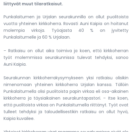
liittyvät muut tilaratkaisut.
Punkalaitumen ja Urjalan seurakunnilla on ollut puolitoista
vuotta yhteinen kirkkoherra. Rovasti Auni Kaipia on hoitanut
molempia virkoja. Työajasta 40 % on jyvitetty
Punkalaitumelle ja 60 % Urjalaan.
– Ratkaisu on ollut aika toimiva ja koen, että kirkkoherran
työt molemmissa seurakunnissa tulevat tehdyksi, sanoo
Auni Kaipia.
Seurakunnan kirkkoherrakysymykseen yksi ratkaisu olisikin
nimenomaan yhteinen kirkkoherra Urjalan kanssa. Tällöin
Punkalaitumella olisi puolitoista papin virkaa eli osa-aikainen
kirkkoherra ja täysiaikainen seurakuntapastori. – Itse koen,
että puolitoista virkaa on Punkalaitumella riittänyt. Työt ovat
tulleet tehdyksi ja taloudellisestikin ratkaisu on ollut hyvä,
Kaipia kuvailee.