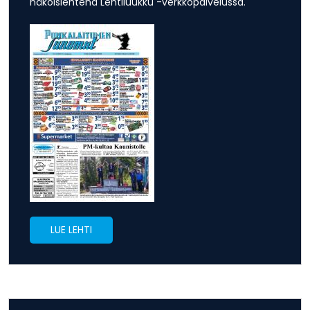
näköislehtenä Lehtiluukku -verkkopalvelussa.
LUE LEHTI