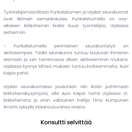
Työntekijämäärältään Punkalaitumen ja Urjalan seurakunnat
ovat likimain samankokoisia. Punkalaitumella on osa-
aikaisen kirkkoherran lisäksi kuusi työntekijää, Urjalassa
seitsemän.
– Punkalaitumella perinteinen seurakuntatyö on
aktiivisempaa. Täällä seurakunta tuntuu kuuluvan ihmisten
elämään ja sen toiminnassa ollaan aktiivisemmin mukana.
Urjalassa kynnys lähteä mukaan tuntuu korkeammalta, Auni
Kaipia pohtii.
Urjalan seurakunnassa joudutaan niin ikään pohtimaan
kirkkoherrakysymystä, sillä Auni Kaipia toimii Urjalassa vt.
kirkkoherrana ja viran vakituinen haltija Timo Kumpunen
ilmoitti syksyllä irtisanoutuvansa virasta.
Konsultti selvittää