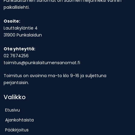
Punkalaitumen Sanomat on Suomen neljänneksi vanhin
paikallislehti.
Osoite:
Lauttakyläntie 4
31900 Punkalaidun
Ota yhteyttä:
02 7674256
toimitus@punkalaitumensanomat.fi
Toimitus on avoinna ma-to klo 9-16 ja suljettuna
perjantaisin.
Valikko
Etusivu
Ajankohtaista
Pääkirjoitus