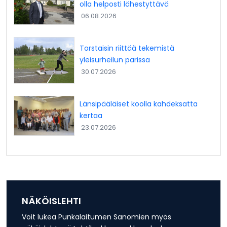
olla helposti lähestyttävä
06.08.2026
Torstaisin riittää tekemistä
yleisurheilun parissa
30.07.2026
Länsipääläiset koolla kahdeksatta
kertaa
23.07.2026
NÄKÖISLEHTI
Voit lukea Punkalaitumen Sanomien myös