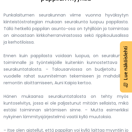
Punkalaitumen seurakunnan viime vuonna hyväksytyn
kiinteistöstrategian mukaan seurakunta luopuu pappilasta.
Tällä hetkellä pappilan asunto-osa on tyhjillään ja toimintaa
on ainoastaan kirkkoherranvirastossa sekä rippikoulusalissa
ja kerhotiloissa.
Lue näköislehti
Ennen kuin pappilasta voidaan luopua, on seurakunnan
toiminnalle ja työntekijöille kuitenkin kunnostettava tilat
seurakuntatalosta. – Talousarviossa on budjetoitu tälle
vuodelle rahat suunnitelman tekemiseen ja mahdollisen
remontin aloittamiseen, Auni Kaipia kertoo.
Hänen mukaansa seurakuntatalosta on tehty myös
kuntoselvitys, jossa ei ole paljastunut mitään sellaista, mikä
estäisi toiminnan siirtämisen sinne. – Mutta esimerkiksi
nykyinen lämmitysjärjestelmä vaatii kyllä muutoksia.
– Itse olen ajatellut, että pappilan voi kyllä laittaa myyntiin jo