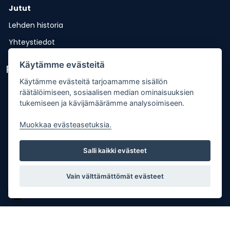
Jutut
Lehden historia
Yhteystiedot
Käytämme evästeitä
Pikalinkit
Käytämme evästeitä tarjoamamme sisällön
Lähetä uutisvinkki
räätälöimiseen, sosiaalisen median ominaisuuksien
tukemiseen ja kävijämäärämme analysoimiseen.
Kopiointiohje
Mediakortti
Muokkaa evästeasetuksia.
Tilaa lehti
Salli kaikki evästeet
Osoitteenmuutos
Palaute
Vain välttämättömät evästeet