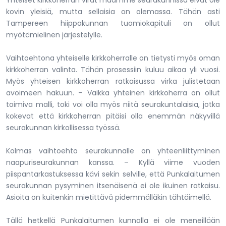
Yhteiset kirkkoherran virat maamme seurakunnissa eivät ole
kovin yleisiä, mutta sellaisia on olemassa. Tähän asti
Tampereen hiippakunnan tuomiokapituli on ollut
myötämielinen järjestelylle.
Vaihtoehtona yhteiselle kirkkoherralle on tietysti myös oman
kirkkoherran valinta. Tähän prosessiin kuluu aikaa yli vuosi.
Myös yhteisen kirkkoherran ratkaisussa virka julistetaan
avoimeen hakuun. – Vaikka yhteinen kirkkoherra on ollut
toimiva malli, toki voi olla myös niitä seurakuntalaisia, jotka
kokevat että kirkkoherran pitäisi olla enemmän näkyvillä
seurakunnan kirkollisessa työssä.
Kolmas vaihtoehto seurakunnalle on yhteenliittyminen
naapuriseurakunnan kanssa. – Kyllä viime vuoden
piispantarkastuksessa kävi sekin selville, että Punkalaitumen
seurakunnan pysyminen itsenäisenä ei ole ikuinen ratkaisu.
Asioita on kuitenkin mietittävä pidemmälläkin tähtäimellä.
Tällä hetkellä Punkalaitumen kunnalla ei ole meneillään