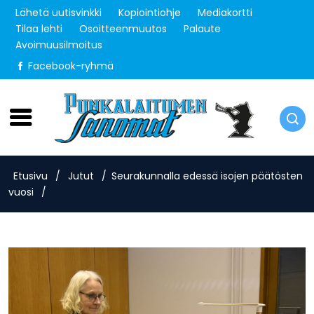
Lähetä uutisvinkki
Kopiointiohje
Mediakortti
Tilaa lehti
Osoitteenmuutos
Palaute
Avoimuusilmoitus
Facebook-ryhmä
Torstai 6.8.2026
Etusivu
/
Jutut
/
Seurakunnalla edessä isojen päätösten
vuosi
/