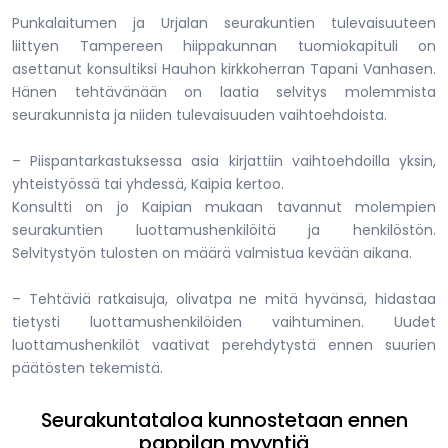
Punkalaitumen ja Urjalan seurakuntien tulevaisuuteen
liittyen Tampereen hiippakunnan tuomiokapituli on
asettanut konsultiksi Hauhon kirkkoherran Tapani Vanhasen.
Hänen tehtävänään on laatia selvitys molemmista
seurakunnista ja niiden tulevaisuuden vaihtoehdoista.
– Piispantarkastuksessa asia kirjattiin vaihtoehdoilla yksin,
yhteistyössä tai yhdessä, Kaipia kertoo.
Konsultti on jo Kaipian mukaan tavannut molempien
seurakuntien luottamushenkilöitä ja henkilöstön.
Selvitystyön tulosten on määrä valmistua kevään aikana.
– Tehtäviä ratkaisuja, olivatpa ne mitä hyvänsä, hidastaa
tietysti luottamushenkilöiden vaihtuminen. Uudet
luottamushenkilöt vaativat perehdytystä ennen suurien
päätösten tekemistä.
Seurakuntataloa kunnostetaan ennen
pappilan myyntiä