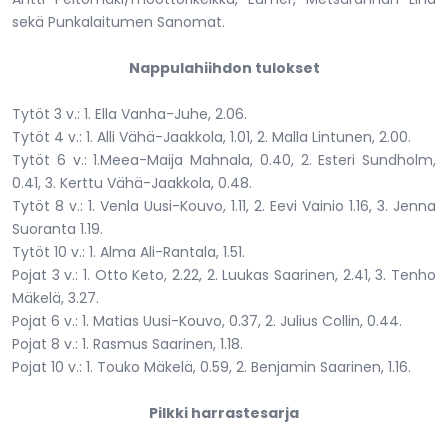
sekä Punkalaitumen Sanomat.
Nappulahiihdon tulokset
Tytöt 3 v.: 1. Ella Vanha-Juhe, 2.06.
Tytöt 4 v.: 1. Alli Vähä-Jaakkola, 1.01, 2. Malla Lintunen, 2.00.
Tytöt 6 v.: 1.Meea-Maija Mahnala, 0.40, 2. Esteri Sundholm,
0.41, 3. Kerttu Vähä-Jaakkola, 0.48.
Tytöt 8 v.: 1. Venla Uusi-Kouvo, 1.11, 2. Eevi Vainio 1.16, 3. Jenna
Suoranta 1.19.
Tytöt 10 v.: 1. Alma Ali-Rantala, 1.51.
Pojat 3 v.: 1. Otto Keto, 2.22, 2. Luukas Saarinen, 2.41, 3. Tenho
Mäkelä, 3.27.
Pojat 6 v.: 1. Matias Uusi-Kouvo, 0.37, 2. Julius Collin, 0.44.
Pojat 8 v.: 1. Rasmus Saarinen, 1.18.
Pojat 10 v.: 1. Touko Mäkelä, 0.59, 2. Benjamin Saarinen, 1.16.
Pilkki harrastesarja