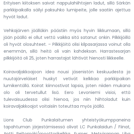
Erityisen kiitoksen saivat nappulahiihtojen ladut, sillä Särkän
parkkipaikalla säilyi paksuhko lumipeite, jolle saatiin ajettua
hyvät ladut.
Vehkajärven jäälläkin päästiin myös hyvin liikkumaan, sillä
jään päällä ei ollut vettä vaikka sitä satanut onkin. Pilkkijöillä
oli hyvät olosuhteet. – Pilkkijöitä olisi kilpasarjassa voinut olla
enemmän, sillä heitä oli vain kahdeksan. Harrastesarjan
pilkkijöitä oli 25, joten harrastajat lähtivät hienosti liikkeelle.
Koiravaljakkoajoon idea nousi jäsenistön keskuudesta ja
nuutajärveläiset huskyt vetivät kelkkaa parkkipaikan
lumikentällä. Koirat kiinnostivat lapsia, joten niiden mukana
olo oli tervetullut lisä. Eero Levoniemi visioi, että
tulevaisuudessa olisi hienoa, jos niin hiihtoladut kuin
koiravaljakkoajot voitaisiin toteuttaa myös jäällä.
Lions Club Punkalaitumen yhteistyökumppaneina
tapahtuman järjestämisessä olivat LC Punkalaidun / Fiinat,
Antti Peltomäki/moottorikelkka, Eumer, Metsärannan Liha