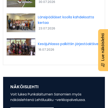
30.07.2026
Länsipääläiset koolla kahdeksatta
kertaa
23.07.2026
Lue näköislehti
Kesäjuhlassa palkittiin järjestöaktiiveja
16.07.2026
NÄKÖISLEHTI
Voit lukea Punkalaitumen Sanomien myös
näköislehtenä Lehtiluukku -verkkopalvelussa.