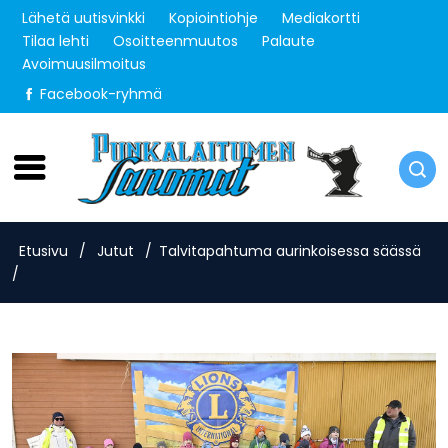
Lähetä uutisvinkki
Kopiointiohje
Mediakortti
Tilaa lehti
Osoitteenmuutos
Palaute
Avoimuusilmoitus
Facebook-ryhmä
Torstai 6.8.2026
Etusivu
/
Jutut
/
Talvitapahtuma aurinkoisessa säässä
/