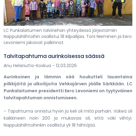
LC Punkalaitumen talviriehan yhteydessä järjestämiin
Nappulahiihtoihin osallistui 18 kilpailijaa. Toni Nieminen ja Eero
Levoniemi jakoivat palkinnot.
Talvitapahtuma aurinkoisessa säässä
Anu Helariutta-Koskua
- 12.03.2026
Aurinkoinen ja lämmin sää houkutteli lauantaina
pilkkijöitä ja ulkoilijoita Vehkajärven jäälle Särkkään. LC
Punkalaitumen presidentti Eero Levoniemi on tyytyväinen
talvitapahtuman onnistumiseen.
– Tapahtuma onnistui hyvin ja keli oli mitä parhain. Väkeä oli
kaikkineen noin 200 ja mukavaa oli, että väki viihtyi.
Nappulahiihtoihinkin osallistui yli 18 hiihtäjää.