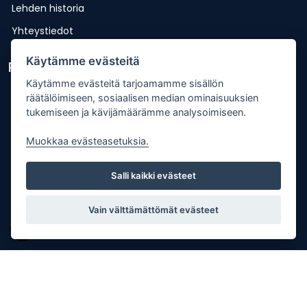
Lehden historia
Yhteystiedot
Käytämme evästeitä
Pikalinkit
Käytämme evästeitä tarjoamamme sisällön
Lähetä uutisvinkki
räätälöimiseen, sosiaalisen median ominaisuuksien
tukemiseen ja kävijämäärämme analysoimiseen.
Kopiointiohje
Mediakortti
Muokkaa evästeasetuksia.
Tilaa lehti
Salli kaikki evästeet
Osoitteenmuutos
Palaute
Vain välttämättömät evästeet
Copyright © Punkalaitumen Sanomat Oy |
Tietosuojaseloste
| Palvelun toteutus:
JPmedia