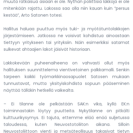
muuta ratkaisua asiaan ei ole. Nythän poliittisia lakkoja ei ole
mitenkään rajattu. Lakossa saa olla niin kauan kuin ”persus
kestää”, Arto Satonen totesi.
Hallitus haluaa puuttua myös tuki- ja myötätuntolakkojen
järjestämiseen. Jatkossa ne voisivat kohdistua ainoastaan
tiettyyn yritykseen tai yrityksiin. Näin esimerkiksi satamat
sulkevat ahtaajien lakot jäisivät historiaan.
Lakkokevään puheenaiheena on vahvasti ollut myös
hallituksen suunnittelema vientivetoinen palkkamalli. Senkin
tarpeen kaikki työmarkkinaosapuolet Satosen mukaan
tunnustavat, mutta yksityiskohdista sopuun pääseminen
näyttää tälläkin hetkellä vaikealta.
– Ei tilanne ole pelkästään SAK:n vika, kyllä EK:n
toiminnastakin löytyy puutteita. Nykytilanne on pitkälti
kulttuurikysymys. Ei tajuta, ettemme elää enää suljetussa
taloudessa, kuten Neuvostotoliiton aikana. Silloin
Neuvostoliittoon vienti ja metsäteollisuus takasivat tietyn