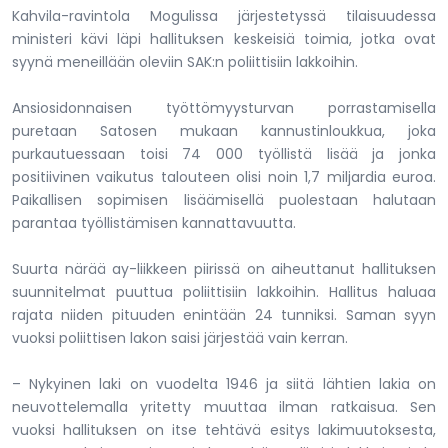
Kahvila-ravintola Mogulissa järjestetyssä tilaisuudessa
ministeri kävi läpi hallituksen keskeisiä toimia, jotka ovat
syynä meneillään oleviin SAK:n poliittisiin lakkoihin.
Ansiosidonnaisen työttömyysturvan porrastamisella
puretaan Satosen mukaan kannustinloukkua, joka
purkautuessaan toisi 74 000 työllistä lisää ja jonka
positiivinen vaikutus talouteen olisi noin 1,7 miljardia euroa.
Paikallisen sopimisen lisäämisellä puolestaan halutaan
parantaa työllistämisen kannattavuutta.
Suurta närää ay-liikkeen piirissä on aiheuttanut hallituksen
suunnitelmat puuttua poliittisiin lakkoihin. Hallitus haluaa
rajata niiden pituuden enintään 24 tunniksi. Saman syyn
vuoksi poliittisen lakon saisi järjestää vain kerran.
– Nykyinen laki on vuodelta 1946 ja siitä lähtien lakia on
neuvottelemalla yritetty muuttaa ilman ratkaisua. Sen
vuoksi hallituksen on itse tehtävä esitys lakimuutoksesta,