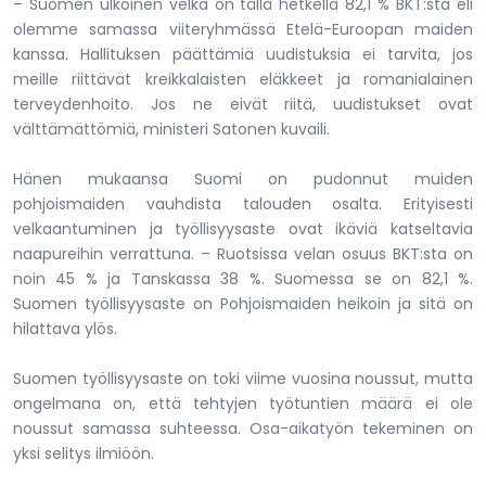
– Suomen ulkoinen velka on tällä hetkellä 82,1 % BKT:sta eli
olemme samassa viiteryhmässä Etelä-Euroopan maiden
kanssa. Hallituksen päättämiä uudistuksia ei tarvita, jos
meille riittävät kreikkalaisten eläkkeet ja romanialainen
terveydenhoito. Jos ne eivät riitä, uudistukset ovat
välttämättömiä, ministeri Satonen kuvaili.
Hänen mukaansa Suomi on pudonnut muiden
pohjoismaiden vauhdista talouden osalta. Erityisesti
velkaantuminen ja työllisyysaste ovat ikäviä katseltavia
naapureihin verrattuna. – Ruotsissa velan osuus BKT:sta on
noin 45 % ja Tanskassa 38 %. Suomessa se on 82,1 %.
Suomen työllisyysaste on Pohjoismaiden heikoin ja sitä on
hilattava ylös.
Suomen työllisyysaste on toki viime vuosina noussut, mutta
ongelmana on, että tehtyjen työtuntien määrä ei ole
noussut samassa suhteessa. Osa-aikatyön tekeminen on
yksi selitys ilmiöön.