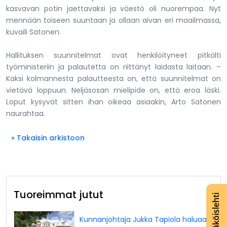
kasvavan potin jaettavaksi ja väestö oli nuorempaa. Nyt
mennään toiseen suuntaan ja ollaan aivan eri maailmassa,
kuvaili Satonen.
Hallituksen suunnitelmat ovat henkilöityneet pitkälti
työministeriin ja palautetta on riittänyt laidasta laitaan. –
Kaksi kolmannesta palautteesta on, että suunnitelmat on
vietävä loppuun. Neljäsosan mielipide on, että eroa läski.
Loput kysyvät sitten ihan oikeaa asiaakin, Arto Satonen
naurahtaa.
» Takaisin arkistoon
Tuoreimmat jutut
Lue näköislehti
Kunnanjohtaja Jukka Tapiola haluaa