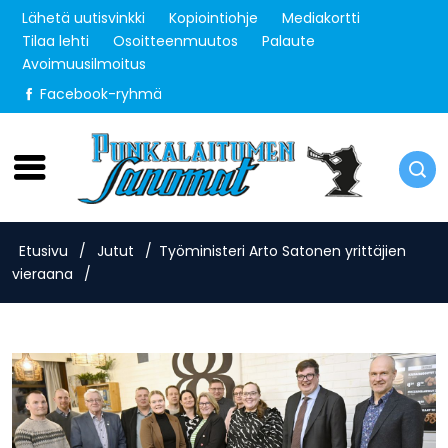
Lähetä uutisvinkki
Kopiointiohje
Mediakortti
Tilaa lehti
Osoitteenmuutos
Palaute
Avoimuusilmoitus
Facebook-ryhmä
Perjantai 7.8.2026
Etusivu
/
Jutut
/
Työministeri Arto Satonen yrittäjien
vieraana
/