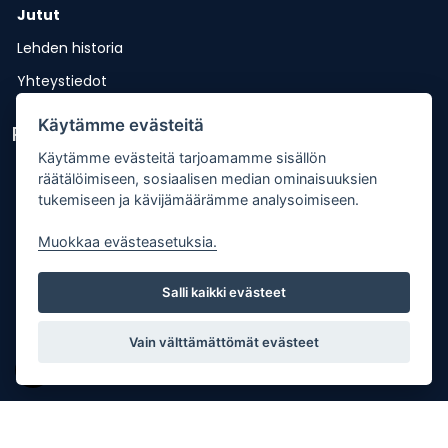
Jutut
Lehden historia
Yhteystiedot
Käytämme evästeitä
Pikalinkit
Käytämme evästeitä tarjoamamme sisällön
Lähetä uutisvinkki
räätälöimiseen, sosiaalisen median ominaisuuksien
tukemiseen ja kävijämäärämme analysoimiseen.
Kopiointiohje
Muokkaa evästeasetuksia.
Mediakortti
Tilaa lehti
Salli kaikki evästeet
Osoitteenmuutos
Palaute
Vain välttämättömät evästeet