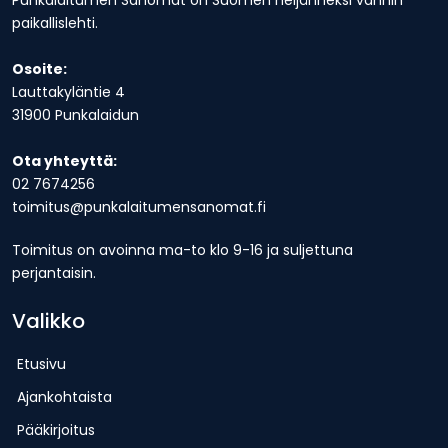
Punkalaitumen Sanomat on Suomen neljänneksi vanhin
paikallislehti.
Osoite:
Lauttakyläntie 4
31900 Punkalaidun
Ota yhteyttä:
02 7674256
toimitus@punkalaitumensanomat.fi
Toimitus on avoinna ma-to klo 9-16 ja suljettuna
perjantaisin.
Valikko
Etusivu
Ajankohtaista
Pääkirjoitus