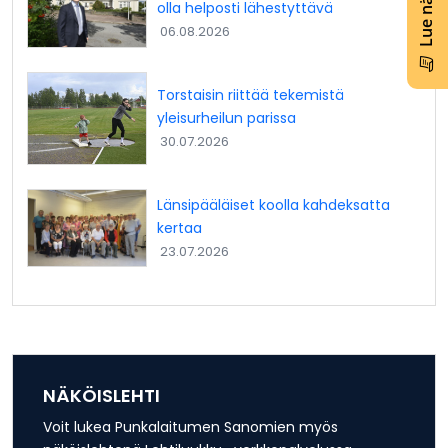
olla helposti lähestyttävä
06.08.2026
Torstaisin riittää tekemistä
yleisurheilun parissa
30.07.2026
Länsipääläiset koolla kahdeksatta
kertaa
23.07.2026
NÄKÖISLEHTI
Voit lukea Punkalaitumen Sanomien myös