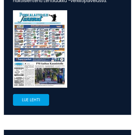
näköislehtenä Lehtiluukku -verkkopalvelussa.
LUE LEHTI