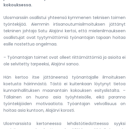
kokouksessa.
Ulosmarssiin osallistui yhteensä kymmenen teknisen toimen
työntekijää. Aiemmin irtisanoutumisilmoituksen jättänyt
tekninen johtaja Satu Alajärvi kertoi, että mielenilmaukseen
osallistujat ovat tyytymättömiä työnantajan tapaan hoitaa
esille nostettua ongelmaa.
– Työnantajan toimet ovat olleet riittämättömiä ja asioita ei
ole selvitetty tarpeeksi, Alajärvi sanoo.
Hän kertoo itse jättäneensä työnantajalle ilmoituksen
koetusta häirinnästä. Tästä ei kuitenkaan löytynyt tietoa
kunnanhallituksen maanantain kokouksen esityslistalta. –
Tällainen on huono asia työyhteisölle, eikä paranna
työntekijöiden motivaatiota. Työantajan velvollisuus on
hoitaa asia kuntoon, Alajärvi korosti.
Ulosmarssista kertoneessa lehdistötiedotteessa syyksi