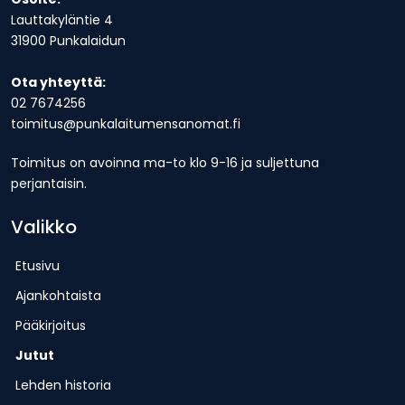
Lauttakyläntie 4
31900 Punkalaidun
Ota yhteyttä:
02 7674256
toimitus@punkalaitumensanomat.fi
Toimitus on avoinna ma-to klo 9-16 ja suljettuna
perjantaisin.
Valikko
Etusivu
Ajankohtaista
Pääkirjoitus
Jutut
Lehden historia