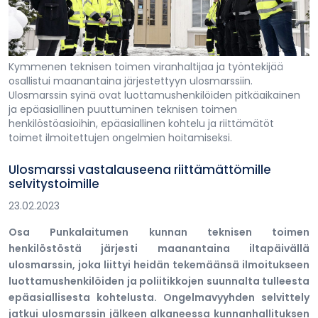
Kymmenen teknisen toimen viranhaltijaa ja työntekijää
osallistui maanantaina järjestettyyn ulosmarssiin.
Ulosmarssin syinä ovat luottamushenkilöiden pitkäaikainen
ja epäasiallinen puuttuminen teknisen toimen
henkilöstöasioihin, epäasiallinen kohtelu ja riittämätöt
toimet ilmoitettujen ongelmien hoitamiseksi.
Ulosmarssi vastalauseena riittämättömille
selvitystoimille
23.02.2023
Osa Punkalaitumen kunnan teknisen toimen
henkilöstöstä järjesti maanantaina iltapäivällä
ulosmarssin, joka liittyi heidän tekemäänsä ilmoitukseen
luottamushenkilöiden ja poliitikkojen suunnalta tulleesta
epäasiallisesta kohtelusta. Ongelmavyyhden selvittely
jatkui ulosmarssin jälkeen alkaneessa kunnanhallituksen