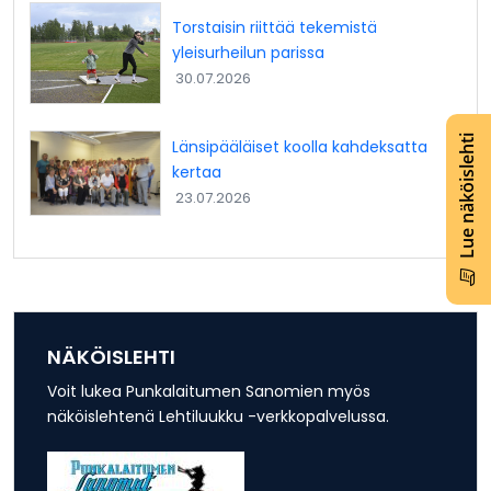
Torstaisin riittää tekemistä
yleisurheilun parissa
30.07.2026
Lue näköislehti
Länsipääläiset koolla kahdeksatta
kertaa
23.07.2026
NÄKÖISLEHTI
Voit lukea Punkalaitumen Sanomien myös
näköislehtenä Lehtiluukku -verkkopalvelussa.