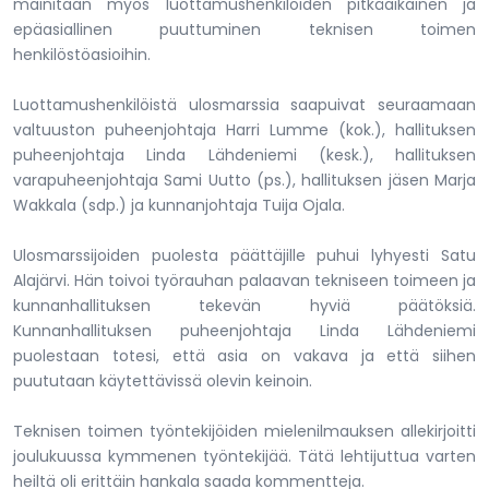
mainitaan myös luottamushenkilöiden pitkäaikainen ja
epäasiallinen puuttuminen teknisen toimen
henkilöstöasioihin.
Luottamushenkilöistä ulosmarssia saapuivat seuraamaan
valtuuston puheenjohtaja Harri Lumme (kok.), hallituksen
puheenjohtaja Linda Lähdeniemi (kesk.), hallituksen
varapuheenjohtaja Sami Uutto (ps.), hallituksen jäsen Marja
Wakkala (sdp.) ja kunnanjohtaja Tuija Ojala.
Ulosmarssijoiden puolesta päättäjille puhui lyhyesti Satu
Alajärvi. Hän toivoi työrauhan palaavan tekniseen toimeen ja
kunnanhallituksen tekevän hyviä päätöksiä.
Kunnanhallituksen puheenjohtaja Linda Lähdeniemi
puolestaan totesi, että asia on vakava ja että siihen
puututaan käytettävissä olevin keinoin.
Teknisen toimen työntekijöiden mielenilmauksen allekirjoitti
joulukuussa kymmenen työntekijää. Tätä lehtijuttua varten
heiltä oli erittäin hankala saada kommentteja.