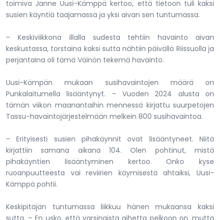
toimiva Janne Uusi-Kämppä kertoo, että tietoon tuli kaksi
susien käyntiä taajamassa ja yksi aivan sen tuntumassa.
– Keskiviikkona illalla sudesta tehtiin havainto aivan
keskustassa, torstaina kaksi sutta nähtiin päivällä Riissuolla ja
perjantaina oli tämä Väinön tekemä havainto.
Uusi-Kämpän mukaan susihavaintojen määrä on
Punkalaitumella lisääntynyt. – Vuoden 2024 alusta on
tämän viikon maanantaihin mennessä kirjattu suurpetojen
Tassu-havaintojärjestelmään melkein 800 susihavaintoa.
– Erityisesti susien pihakäynnit ovat lisääntyneet. Niitä
kirjattiin samana aikana 104. Olen pohtinut, mistä
pihakäyntien lisääntyminen kertoo. Onko kyse
ruoanpuutteesta vai reviirien käymisestä ahtaiksi, Uusi-
Kämppä pohtii.
Keskipitäjän tuntumassa liikkuu hänen mukaansa kaksi
sutta. – En usko, että varsinaista aihetta pelkoon on, mutta