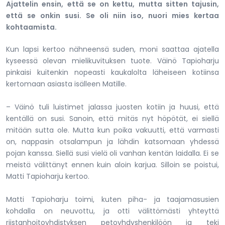
Ajattelin ensin, että se on kettu, mutta sitten tajusin,
että se onkin susi. Se oli niin iso, nuori mies kertaa
kohtaamista.
Kun lapsi kertoo nähneensä suden, moni saattaa ajatella
kyseessä olevan mielikuvituksen tuote. Väinö Tapioharju
pinkaisi kuitenkin nopeasti kaukalolta läheiseen kotiinsa
kertomaan asiasta isälleen Matille.
– Väinö tuli luistimet jalassa juosten kotiin ja huusi, että
kentällä on susi. Sanoin, että mitäs nyt höpötät, ei siellä
mitään sutta ole. Mutta kun poika vakuutti, että varmasti
on, nappasin otsalampun ja lähdin katsomaan yhdessä
pojan kanssa. Siellä susi vielä oli vanhan kentän laidalla. Ei se
meistä välittänyt ennen kuin aloin karjua. Silloin se poistui,
Matti Tapioharju kertoo.
Matti Tapioharju toimi, kuten piha- ja taajamasusien
kohdalla on neuvottu, ja otti välittömästi yhteyttä
riistanhoitoyhdistyksen petoyhdyshenkilöön ja teki