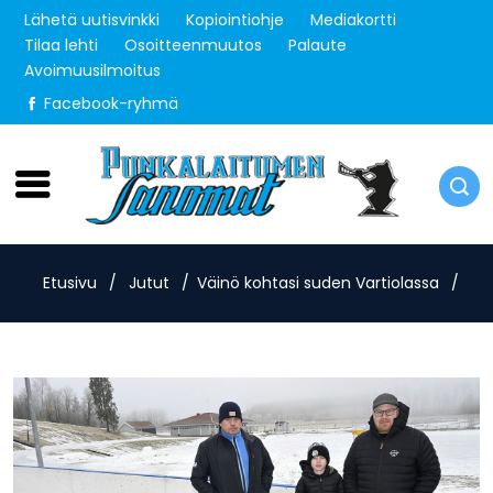
Lähetä uutisvinkki
Kopiointiohje
Mediakortti
Tilaa lehti
Osoitteenmuutos
Palaute
Avoimuusilmoitus
Facebook-ryhmä
Sunnuntai 9.8.2026
Etusivu
/
Jutut
/
Väinö kohtasi suden Vartiolassa
/