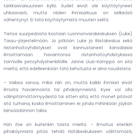
tarkkaavaisuuteen kyllä. Sudet eivät ole käyttäytyneet
uhkaavasti, mutta niiden ihmisarkuus on selkeästi
vähentynyt. Ei tätä käyttäytymistä muuten selitä.
Tietoa suurpedoista kootaan Luonnonvarakeskuksen (Luke)
Tassu-järjestelmään. Jo pitkään Luke ja Riistakeskus sekä
riistanhoitoyhdistykset ovat kannustaneet kansalaisia
ilmoittamaan havaintonsa riistanhoitoyhdistyksissä
toimiville petoyhdyshenkilöille. Janne Uusi-Kämppä on sitä
mieltä, että edelleenkään tätä kehotusta ei aina noudateta.
– Vaikea sanoa, miksi niin on, mutta kaikki ihmiset eivät
ilmoita havainnoista tai pihakäynneistä. Kyse voi olla
välinpitämättömyydestä tai sitten siitä, että monet pitävät
sitä turhana, koska ilmoittaminen ei johda mihinkään jäykän
lainsäädännön takia.
Hän itse on kuitenkin toista mieltä. – Ilmoitus etenkin
pihakäynnistä pitää tehdä Hätäkeskukseen välittömästi,