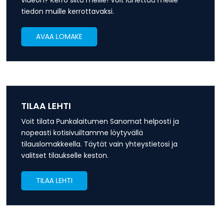
videon? Kerro siitä meille! Voit lähettää meille
tiedon muille kerrottavaksi.
AVAA LOMAKE
TILAA LEHTI
Voit tilata Punkalaitumen Sanomat helposti ja
nopeasti kotisivuiltamme löytyvällä
tilauslomakkeella. Täytät vain yhteystietosi ja
valitset tilaukselle keston.
TILAA LEHTI