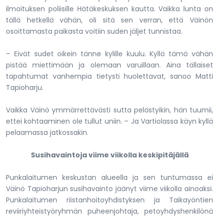
ilmoituksen poliisille Hätäkeskuksen kautta. Vaikka lunta on
tällä hetkellä vähän, oli sitä sen verran, että Väinön
osoittamasta paikasta voitiin suden jäljet tunnistaa.
– Eivät sudet oikein tänne kylille kuulu. Kyllä tämä vähän
pistää miettimään ja olemaan varuillaan. Aina tällaiset
tapahtumat vanhempia tietysti huolettavat, sanoo Matti
Tapioharju.
Vaikka Väinö ymmärrettävästi sutta pelästyikin, hän tuumii,
ettei kohtaaminen ole tullut uniin. – Ja Vartiolassa käyn kyllä
pelaamassa jatkossakin.
Susihavaintoja viime viikolla keskipitäjällä
Punkalaitumen keskustan alueella ja sen tuntumassa ei
Väinö Tapioharjun susihavainto jäänyt viime viikolla ainoaksi.
Punkalaitumen riistanhoitoyhdistyksen ja Taikayöntien
reviiriyhteistyöryhmän puheenjohtaja, petoyhdyshenkilönä