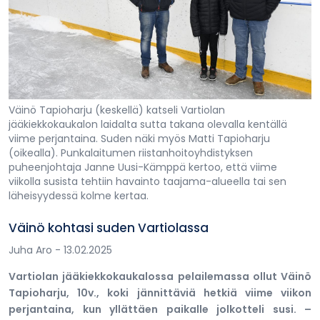
Väinö Tapioharju (keskellä) katseli Vartiolan
jääkiekkokaukalon laidalta sutta takana olevalla kentällä
viime perjantaina. Suden näki myös Matti Tapioharju
(oikealla). Punkalaitumen riistanhoitoyhdistyksen
puheenjohtaja Janne Uusi-Kämppä kertoo, että viime
viikolla susista tehtiin havainto taajama-alueella tai sen
läheisyydessä kolme kertaa.
Väinö kohtasi suden Vartiolassa
Juha Aro
- 13.02.2025
Vartiolan jääkiekkokaukalossa pelailemassa ollut Väinö
Tapioharju, 10v., koki jännittäviä hetkiä viime viikon
perjantaina, kun yllättäen paikalle jolkotteli susi. –