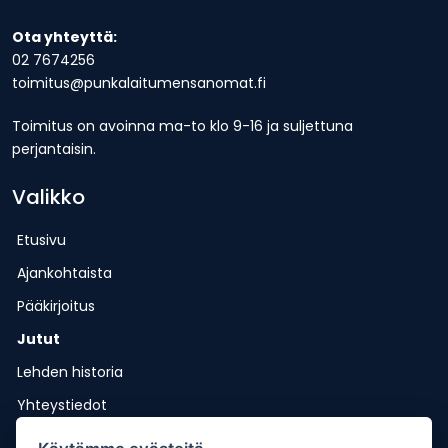
Ota yhteyttä:
02 7674256
toimitus@punkalaitumensanomat.fi
Toimitus on avoinna ma-to klo 9-16 ja suljettuna
perjantaisin.
Valikko
Etusivu
Ajankohtaista
Pääkirjoitus
Jutut
Lehden historia
Yhteystiedot