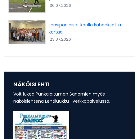
30.07.2026
Länsipääläiset koolla kahdeksatta
kertaa
23.07.2026
NÄKÖISLEHTI
Voit lukea Punkalaitumen Sanomien myös
näköislehtenä Lehtiluukku -verkkopalvelussa.