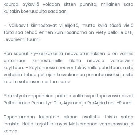
kauraa. Syksyllä voidaan sitten punnita, millainen sato
kultakin koeruudulta saadaan.
– Välikasvit kiinnostavat viljelijöitä, mutta kyllä tässä vielä
töitä saa tehdä ennen kuin ilosanoma on viety pelloille asti,
Levoniemi tuumii.
Hän saanut Ely-keskukselta neuvojatunnuksen ja on valmis
antamaan kiinnostuneille tiloilla neuvoja välikasvien
käyttöön. – Käytännössä neuvontakäynnillä pohditaan, mitä
voitaisiin tehdä peltojen kasvukunnon parantamiseksi ja sitä
kautta satotason nostamiseksi.
Yhteistyökumppaneina paikalla välikasvipeltopäivässä olivat
Peltosiemen Peräniityn Tila, Agrimaa ja ProAgria Länsi-Suomi.
Tapahtumaan lauantain aikana osallistui toista sataa
ihmistä. Heille tarjottiin myös Metsärannan varraspossua ja
kahvia.