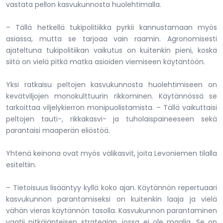
vastata pellon kasvukunnosta huolehtimalla.
– Tällä hetkellä tukipolitiikka pyrkii kannustamaan myös
asiassa, mutta se tarjoaa vain raamin. Agronomisesti
ajateltuna tukipolitiikan vaikutus on kuitenkin pieni, koska
siitä on vielä pitkä matka asioiden viemiseen käytäntöön.
Yksi ratkaisu peltojen kasvukunnosta huolehtimiseen on
kevätviljojen monokulttuurin rikkominen. Käytännössä se
tarkoittaa viljelykierron monipuolistamista. – Tällä vaikuttaisi
peltojen tauti-, rikkakasvi- ja tuholaispaineeseen sekä
parantaisi maaperän eliöstöä.
Yhtenä keinona ovat myös välikasvit, joita Levoniemen tilalla
esiteltiin.
– Tietoisuus lisääntyy kyllä koko ajan. Käytännön repertuaari
kasvukunnon parantamiseksi on kuitenkin laaja ja vielä
vähän vieras käytännön tasolla. Kasvukunnon parantaminen
vaatii pitkäjänteisen strategian, jossa ei ole maalia. Se on