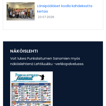
Länsipääläiset koolla kahdeksatta
kertaa
23.07.2026
NÄKÖISLEHTI
Voit lukea Punkalaitumen Sanomien myös
näköislehtenä Lehtiluukku -verkkopalvelussa.