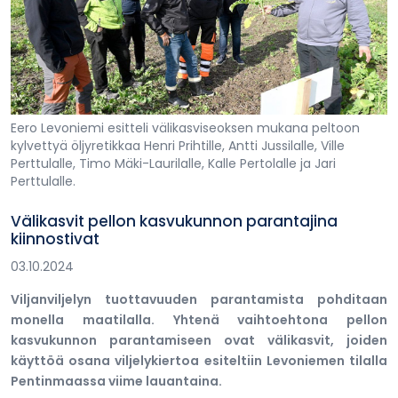
Eero Levoniemi esitteli välikasviseoksen mukana peltoon
kylvettyä öljyretikkaa Henri Prihtille, Antti Jussilalle, Ville
Perttulalle, Timo Mäki-Laurilalle, Kalle Pertolalle ja Jari
Perttulalle.
Välikasvit pellon kasvukunnon parantajina
kiinnostivat
03.10.2024
Viljanviljelyn tuottavuuden parantamista pohditaan
monella maatilalla. Yhtenä vaihtoehtona pellon
kasvukunnon parantamiseen ovat välikasvit, joiden
käyttöä osana viljelykiertoa esiteltiin Levoniemen tilalla
Pentinmaassa viime lauantaina.