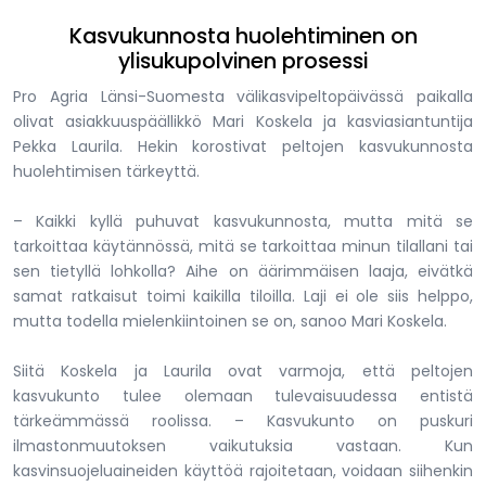
Kasvukunnosta huolehtiminen on
ylisukupolvinen prosessi
Pro Agria Länsi-Suomesta välikasvipeltopäivässä paikalla
olivat asiakkuuspäällikkö Mari Koskela ja kasviasiantuntija
Pekka Laurila. Hekin korostivat peltojen kasvukunnosta
huolehtimisen tärkeyttä.
– Kaikki kyllä puhuvat kasvukunnosta, mutta mitä se
tarkoittaa käytännössä, mitä se tarkoittaa minun tilallani tai
sen tietyllä lohkolla? Aihe on äärimmäisen laaja, eivätkä
samat ratkaisut toimi kaikilla tiloilla. Laji ei ole siis helppo,
mutta todella mielenkiintoinen se on, sanoo Mari Koskela.
Siitä Koskela ja Laurila ovat varmoja, että peltojen
kasvukunto tulee olemaan tulevaisuudessa entistä
tärkeämmässä roolissa. – Kasvukunto on puskuri
ilmastonmuutoksen vaikutuksia vastaan. Kun
kasvinsuojeluaineiden käyttöä rajoitetaan, voidaan siihenkin