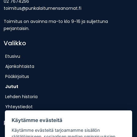
02 7674256
toimitus@punkalaitumensanomat.fi
Toimitus on avoinna ma-to klo 9-16 ja suljettuna
perjantaisin.
Valikko
Etusivu
Ajankohtaista
Pääkirjoitus
Jutut
Lehden historia
Yhteystiedot
Käytämme evästeitä
Pikalinkit
Käytämme evästeitä tarjoamamme sisällön
Lähetä uutisvinkki
räätälöimiseen, sosiaalisen median ominaisuuksien