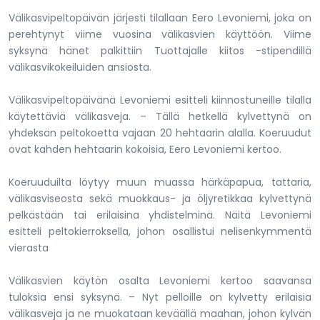
Välikasvipeltopäivän järjesti tilallaan Eero Levoniemi, joka on
perehtynyt viime vuosina välikasvien käyttöön. Viime
syksynä hänet palkittiin Tuottajalle kiitos -stipendillä
välikasvikokeiluiden ansiosta.
Välikasvipeltopäivänä Levoniemi esitteli kiinnostuneille tilalla
käytettäviä välikasveja. – Tällä hetkellä kylvettynä on
yhdeksän peltokoetta vajaan 20 hehtaarin alalla. Koeruudut
ovat kahden hehtaarin kokoisia, Eero Levoniemi kertoo.
Koeruuduilta löytyy muun muassa härkäpapua, tattaria,
välikasviseosta sekä muokkaus- ja öljyretikkaa kylvettynä
pelkästään tai erilaisina yhdistelminä. Näitä Levoniemi
esitteli peltokierroksella, johon osallistui nelisenkymmentä
vierasta
Välikasvien käytön osalta Levoniemi kertoo saavansa
tuloksia ensi syksynä. – Nyt pelloille on kylvetty erilaisia
välikasveja ja ne muokataan keväällä maahan, johon kylvän