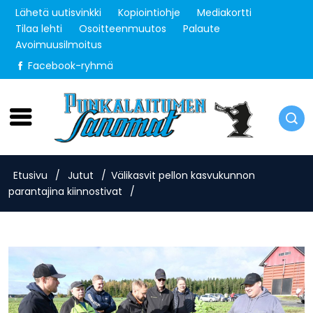
Lähetä uutisvinkki
Kopiointiohje
Mediakortti
Tilaa lehti
Osoitteenmuutos
Palaute
Avoimuusilmoitus
Facebook-ryhmä
Torstai 6.8.2026
Etusivu
/
Jutut
/
Välikasvit pellon kasvukunnon
parantajina kiinnostivat
/