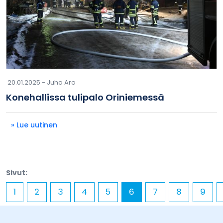
20.01.2025 -
Juha Aro
Konehallissa tulipalo Oriniemessä
» Lue uutinen
Sivut:
1
2
3
4
5
6
7
8
9