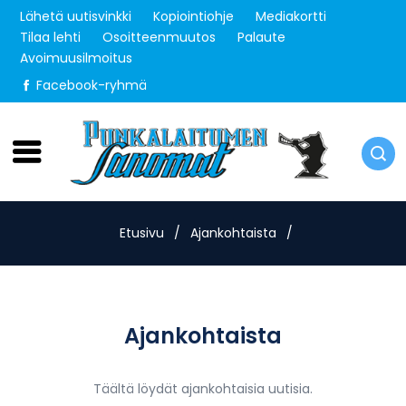
Lähetä uutisvinkki
Kopiointiohje
Mediakortti
Tilaa lehti
Osoitteenmuutos
Palaute
Avoimuusilmoitus
Facebook-ryhmä
Torstai 6.8.2026
Etusivu
/
Ajankohtaista
/
Ajankohtaista
Täältä löydät ajankohtaisia uutisia.