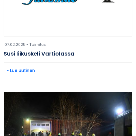
07.02.2025 -
Toimitus
Susi liikuskeli Vartiolassa
» Lue uutinen