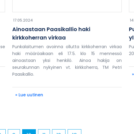
17.05.2024
14
Ainoastaan Paasikallio haki
P
kirkkoherran virkaa
y
 se
Punkalaitumen avoinna ollutta kirkkoherran virkaa
Pu
haki määräaikaan eli 17.5. klo 15 mennessä
20
ainoastaan yksi henkilö. Ainoa hakija on
seurakunnan nykyinen vt. kirkkoherra, TM Petri
Paasikallio.
» Lue uutinen