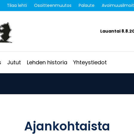
Tilaa lehti
Osoitteenmuutos
Palaute
Avoimuusilmoi
Lauantai 8.8.2
s
Jutut
Lehden historia
Yhteystiedot
Ajankohtaista