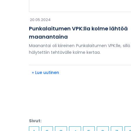
20.05.2024
Punkalaitumen VPK:lla kolme lähtöä
maanantaina
Maanantai oli kiireinen Punkalaitumen VPK:lle, sillä
hälytettiin tehtävälle kolme kertaa.
» Lue uutinen
Sivut: