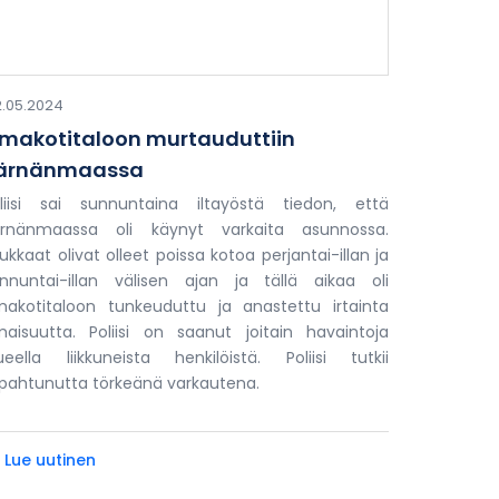
.05.2024
makotitaloon murtauduttiin
ärnänmaassa
liisi sai sunnuntaina iltayöstä tiedon, että
ärnänmaassa oli käynyt varkaita asunnossa.
ukkaat olivat olleet poissa kotoa perjantai-illan ja
nnuntai-illan välisen ajan ja tällä aikaa oli
akotitaloon tunkeuduttu ja anastettu irtainta
aisuutta. Poliisi on saanut joitain havaintoja
ueella liikkuneista henkilöistä. Poliisi tutkii
pahtunutta törkeänä varkautena.
» Lue uutinen