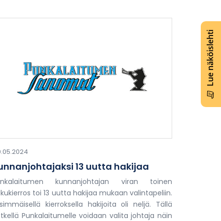
Lue näköislehti
.05.2024
unnanjohtajaksi 13 uutta hakijaa
unkalaitumen kunnanjohtajan viran toinen
kukierros toi 13 uutta hakijaa mukaan valintapeliin.
simmäisellä kierroksella hakijoita oli neljä. Tällä
tkellä Punkalaitumelle voidaan valita johtaja näin