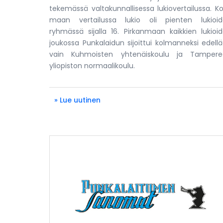
tekemässä valtakunnallisessa lukiovertailussa. K
maan vertailussa lukio oli pienten lukioi
ryhmässä sijalla 16. Pirkanmaan kaikkien lukioi
joukossa Punkalaidun sijoittui kolmanneksi edell
vain Kuhmoisten yhtenäiskoulu ja Tampere
yliopiston normaalikoulu.
» Lue uutinen