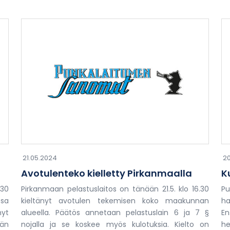
21.05.2024
20
Avotulenteko kielletty Pirkanmaalla
K
.30
Pirkanmaan pelastuslaitos on tänään 21.5. klo 16.30
P
ssa
kieltänyt avotulen tekemisen koko maakunnan
ha
nyt
alueella. Päätös annetaan pelastuslain 6 ja 7 §
En
eän
nojalla ja se koskee myös kulotuksia. Kielto on
he