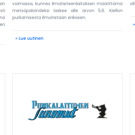
sin
voimassa, kunnes Ilmatieteenlaitoksen määrittämä
ol
sti
metsäpaloindeksi laskee alle arvon 5,6. Kiellon
änä
purkamisesta ilmoitetaan erikseen.
en
» Lue uutinen