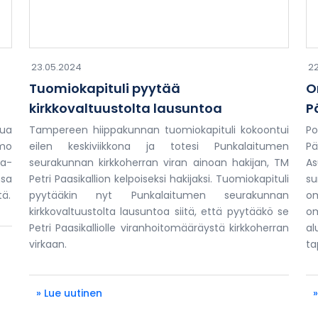
23.05.2024
22
Tuomiokapituli pyytää
O
kirkkovaltuustolta lausuntoa
P
sua
Tampereen hiippakunnan tuomiokapituli kokoontui
Po
omo
eilen keskiviikkona ja totesi Punkalaitumen
P
ha-
seurakunnan kirkkoherran viran ainoan hakijan, TM
As
sa
Petri Paasikallion kelpoiseksi hakijaksi. Tuomiokapituli
su
tä.
pyytääkin nyt Punkalaitumen seurakunnan
om
kirkkovaltuustolta lausuntoa siitä, että pyytääkö se
om
Petri Paasikalliolle viranhoitomääräystä kirkkoherran
al
virkaan.
ta
» Lue uutinen