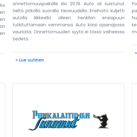
onnettomuuspaikalle klo 20.19. Auto oli suistunut
Po
oko
tieltä pitkällä suoralla tieosuudella. Ensihoito kuljetti
pa
den
autolla liikkeellä olleen henkilön ensiapuun
h
den
tutkituttamaan vammansa. Auto kärsi ojaanajossa
ke
ään
vaurioita. Onnettomuuden syytä ei tässä vaiheessa
me
en
tiedetä.
» Lue uutinen