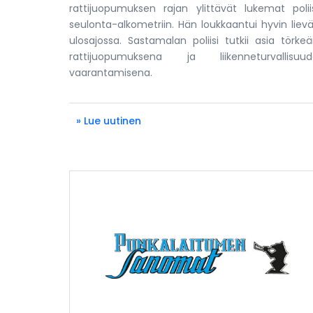
rattijuopumuksen rajan ylittävät lukemat polii
seulonta-alkometriin. Hän loukkaantui hyvin lievä
ulosajossa. Sastamalan poliisi tutkii asia törke
rattijuopumuksena ja liikenneturvallisuud
vaarantamisena.
» Lue uutinen