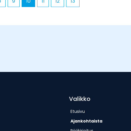
8
9
10
11
12
13
Valikko
Etusivu
Ajankohtaista
Pääkirjoitus