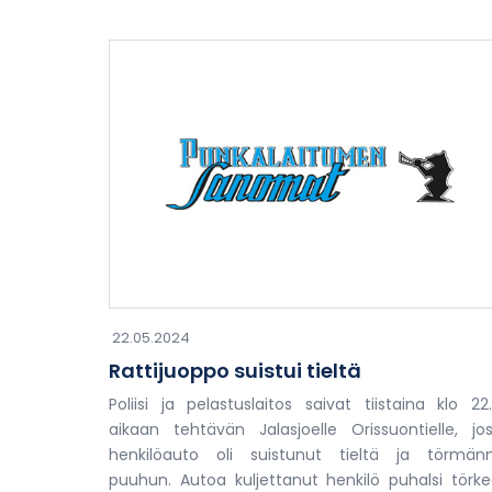
22.05.2024
Rattijuoppo suistui tieltä
Poliisi ja pelastuslaitos saivat tiistaina klo 22
aikaan tehtävän Jalasjoelle Orissuontielle, jo
henkilöauto oli suistunut tieltä ja törmän
puuhun. Autoa kuljettanut henkilö puhalsi törk