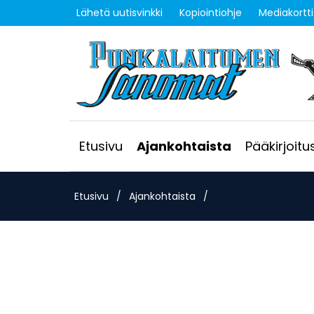
Lähetä uutisvinkki
Kopiointiohje
Mediakortti
Etusivu
Ajankohtaista
Pääkirjoitu
Etusivu
/
Ajankohtaista
/