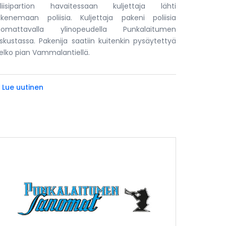
liisipartion havaitessaan kuljettaja lähti
kenemaan poliisia. Kuljettaja pakeni poliisia
uomattavalla ylinopeudella Punkalaitumen
skustassa. Pakenija saatiin kuitenkin pysäytettyä
lko pian Vammalantiellä.
» Lue uutinen