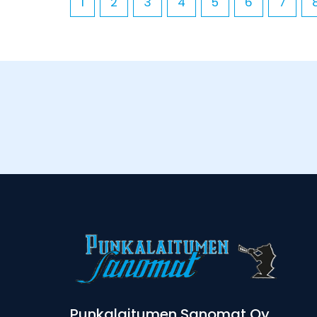
1
2
3
4
5
6
7
Punkalaitumen Sanomat Oy