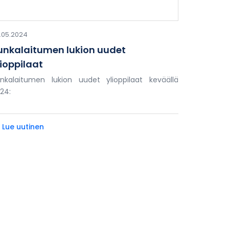
.05.2024
unkalaitumen lukion uudet
lioppilaat
nkalaitumen lukion uudet ylioppilaat keväällä
24:
» Lue uutinen