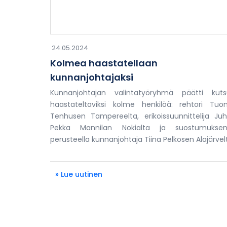
24.05.2024
Kolmea haastatellaan
kunnanjohtajaksi
Kunnanjohtajan valintatyöryhmä päätti kut
haastateltaviksi kolme henkilöä: rehtori Tu
Tenhusen Tampereelta, erikoissuunnittelija Ju
Pekka Mannilan Nokialta ja suostumuksen
perusteella kunnanjohtaja Tiina Pelkosen Alajärvel
» Lue uutinen