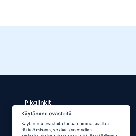
Pikalinkit
Käytämme evästeitä
Lähetä uutisvinkki
Käytämme evästeitä tarjoamamme sisällön
Kopiointiohje
räätälöimiseen, sosiaalisen median
Mediakortti