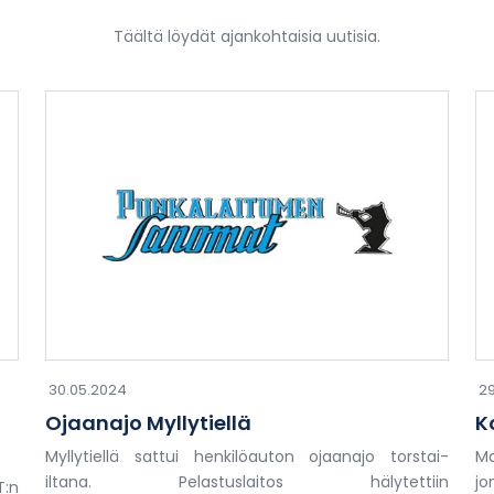
Täältä löydät ajankohtaisia uutisia.
30.05.2024
29
Ojaanajo Myllytiellä
K
Myllytiellä sattui henkilöauton ojaanajo torstai-
Ma
iltana. Pelastuslaitos hälytettiin
jo
T:n