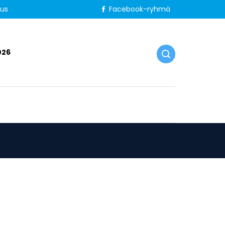
tus
Facebook-ryhmä
026