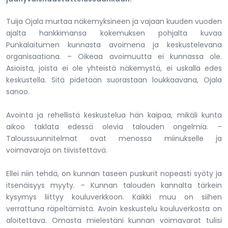
Tuija Ojala murtaa näkemyksineen ja vajaan kuuden vuoden
ajalta hankkimansa kokemuksen pohjalta kuvaa
Punkalaitumen kunnasta avoimena ja keskustelevana
organisaationa. – Oikeaa avoimuutta ei kunnassa ole.
Asioista, joista ei ole yhteistä näkemystä, ei uskalla edes
keskustella. Sitä pidetään suorastaan loukkaavana, Ojala
sanoo.
Avointa ja rehellistä keskustelua hän kaipaa, mikäli kunta
aikoo taklata edessä olevia talouden ongelmia. –
Taloussuunnitelmat ovat menossa miinukselle ja
voimavaroja on tiivistettävä.
Ellei niin tehdä, on kunnan taseen puskurit nopeasti syöty ja
itsenäisyys myyty. – Kunnan talouden kannalta tärkein
kysymys liittyy kouluverkkoon. Kaikki muu on siihen
verrattuna räpeltämistä. Avoin keskustelu kouluverkosta on
aloitettava. Omasta mielestäni kunnan voimavarat tulisi