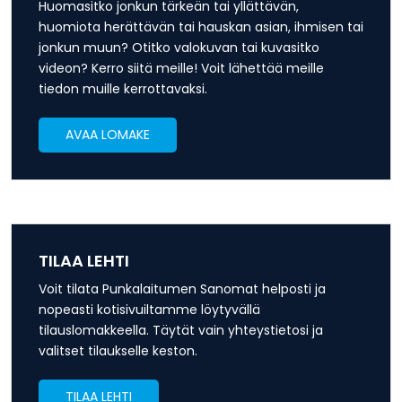
Huomasitko jonkun tärkeän tai yllättävän,
huomiota herättävän tai hauskan asian, ihmisen tai
jonkun muun? Otitko valokuvan tai kuvasitko
videon? Kerro siitä meille! Voit lähettää meille
tiedon muille kerrottavaksi.
AVAA LOMAKE
TILAA LEHTI
Voit tilata Punkalaitumen Sanomat helposti ja
nopeasti kotisivuiltamme löytyvällä
tilauslomakkeella. Täytät vain yhteystietosi ja
valitset tilaukselle keston.
TILAA LEHTI