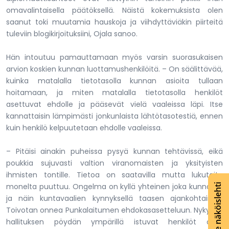
omavalintaisella päätöksellä. Näistä kokemuksista olen
saanut toki muutamia hauskoja ja viihdyttäviäkin piirteitä
tuleviin blogikirjoituksiini, Ojala sanoo.
Hän intoutuu pamauttamaan myös varsin suorasukaisen
arvion koskien kunnan luottamushenkilöitä. – On säälittävää,
kuinka matalalla tietotasolla kunnan asioita tullaan
hoitamaan, ja miten matalalla tietotasolla henkilöt
asettuvat ehdolle ja pääsevät vielä vaaleissa läpi. Itse
kannattaisin lämpimästi jonkunlaista lähtötasotestiä, ennen
kuin henkilö kelpuutetaan ehdolle vaaleissa.
– Pitäisi ainakin puheissa pysyä kunnan tehtävissä, eikä
poukkia sujuvasti valtion viranomaisten ja yksityisten
ihmisten tontille. Tietoa on saatavilla mutta lukutaito
monelta puuttuu. Ongelma on kyllä yhteinen joka kunnassa
Lue näköislehti
ja näin kuntavaalien kynnyksellä taasen ajankohtainen.
Toivotan onnea Punkalaitumen ehdokasasetteluun. Nykyiset
hallituksen pöydän ympärillä istuvat henkilöt ovat