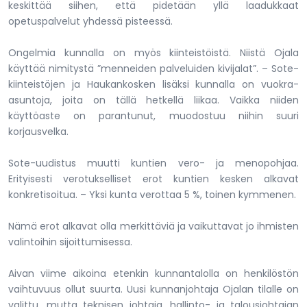
keskittää siihen, että pidetään yllä laadukkaat
opetuspalvelut yhdessä pisteessä.
Ongelmia kunnalla on myös kiinteistöistä. Niistä Ojala
käyttää nimitystä ”menneiden palveluiden kivijalat”. – Sote-
kiinteistöjen ja Haukankosken lisäksi kunnalla on vuokra-
asuntoja, joita on tällä hetkellä liikaa. Vaikka niiden
käyttöaste on parantunut, muodostuu niihin suuri
korjausvelka.
Sote-uudistus muutti kuntien vero- ja menopohjaa.
Erityisesti verotukselliset erot kuntien kesken alkavat
konkretisoitua. – Yksi kunta verottaa 5 %, toinen kymmenen.
Nämä erot alkavat olla merkittäviä ja vaikuttavat jo ihmisten
valintoihin sijoittumisessa.
Aivan viime aikoina etenkin kunnantalolla on henkilöstön
vaihtuvuus ollut suurta. Uusi kunnanjohtaja Ojalan tilalle on
valittu, mutta teknisen johtaja, hallinto- ja talousjohtajan