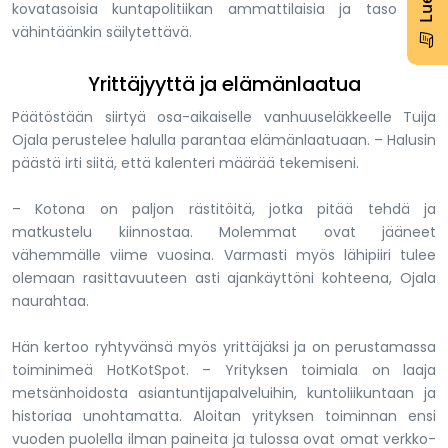
kovatasoisia kuntapolitiikan ammattilaisia ja taso olisi
vähintäänkin säilytettävä.
Yrittäjyyttä ja elämänlaatua
Päätöstään siirtyä osa-aikaiselle vanhuuseläkkeelle Tuija
Ojala perustelee halulla parantaa elämänlaatuaan. – Halusin
päästä irti siitä, että kalenteri määrää tekemiseni.
– Kotona on paljon rästitöitä, jotka pitää tehdä ja
matkustelu kiinnostaa. Molemmat ovat jääneet
vähemmälle viime vuosina. Varmasti myös lähipiiri tulee
olemaan rasittavuuteen asti ajankäyttöni kohteena, Ojala
naurahtaa.
Hän kertoo ryhtyvänsä myös yrittäjäksi ja on perustamassa
toiminimeä HotKotSpot. – Yrityksen toimiala on laaja
metsänhoidosta asiantuntijapalveluihin, kuntoliikuntaan ja
historiaa unohtamatta. Aloitan yrityksen toiminnan ensi
vuoden puolella ilman paineita ja tulossa ovat omat verkko-