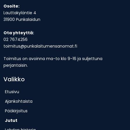
Osoite:
Lauttakyläntie 4
31900 Punkalaidun
Ota yhteyttä:
02 7674256
toimitus@punkalaitumensanomat.fi
Toimitus on avoinna ma-to klo 9-16 ja suljettuna
perjantaisin.
Valikko
Etusivu
Ajankohtaista
Pääkirjoitus
Jutut
Lehden historia