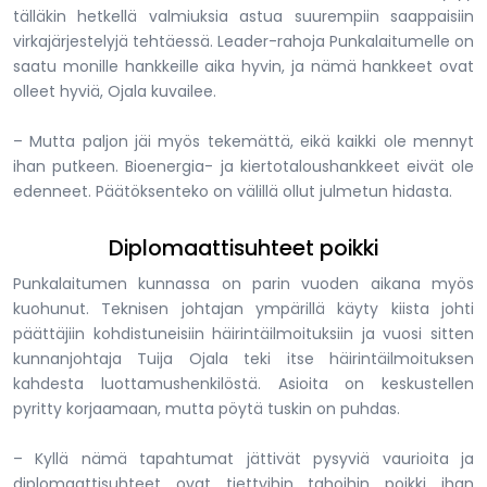
tälläkin hetkellä valmiuksia astua suurempiin saappaisiin
virkajärjestelyjä tehtäessä. Leader-rahoja Punkalaitumelle on
saatu monille hankkeille aika hyvin, ja nämä hankkeet ovat
olleet hyviä, Ojala kuvailee.
– Mutta paljon jäi myös tekemättä, eikä kaikki ole mennyt
ihan putkeen. Bioenergia- ja kiertotaloushankkeet eivät ole
edenneet. Päätöksenteko on välillä ollut julmetun hidasta.
Diplomaattisuhteet poikki
Punkalaitumen kunnassa on parin vuoden aikana myös
kuohunut. Teknisen johtajan ympärillä käyty kiista johti
päättäjiin kohdistuneisiin häirintäilmoituksiin ja vuosi sitten
kunnanjohtaja Tuija Ojala teki itse häirintäilmoituksen
kahdesta luottamushenkilöstä. Asioita on keskustellen
pyritty korjaamaan, mutta pöytä tuskin on puhdas.
– Kyllä nämä tapahtumat jättivät pysyviä vaurioita ja
diplomaattisuhteet ovat tiettyihin tahoihin poikki ihan