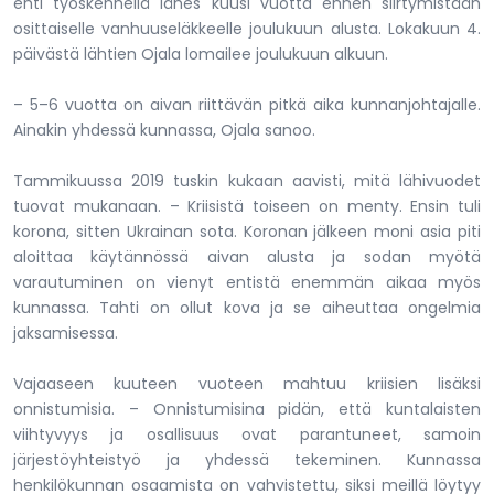
ehti työskennellä lähes kuusi vuotta ennen siirtymistään
osittaiselle vanhuuseläkkeelle joulukuun alusta. Lokakuun 4.
päivästä lähtien Ojala lomailee joulukuun alkuun.
– 5–6 vuotta on aivan riittävän pitkä aika kunnanjohtajalle.
Ainakin yhdessä kunnassa, Ojala sanoo.
Tammikuussa 2019 tuskin kukaan aavisti, mitä lähivuodet
tuovat mukanaan. – Kriisistä toiseen on menty. Ensin tuli
korona, sitten Ukrainan sota. Koronan jälkeen moni asia piti
aloittaa käytännössä aivan alusta ja sodan myötä
varautuminen on vienyt entistä enemmän aikaa myös
kunnassa. Tahti on ollut kova ja se aiheuttaa ongelmia
jaksamisessa.
Vajaaseen kuuteen vuoteen mahtuu kriisien lisäksi
onnistumisia. – Onnistumisina pidän, että kuntalaisten
viihtyvyys ja osallisuus ovat parantuneet, samoin
järjestöyhteistyö ja yhdessä tekeminen. Kunnassa
henkilökunnan osaamista on vahvistettu, siksi meillä löytyy