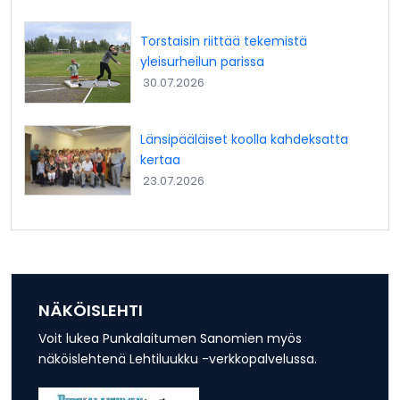
Torstaisin riittää tekemistä
yleisurheilun parissa
30.07.2026
Länsipääläiset koolla kahdeksatta
kertaa
23.07.2026
NÄKÖISLEHTI
Voit lukea Punkalaitumen Sanomien myös
näköislehtenä Lehtiluukku -verkkopalvelussa.