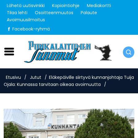
Lähetä uutisvinkki
Kopiointiohje
Mediakortti
Tilaa lehti
Osoitteenmuutos
Palaute
Avoimuusilmoitus
Facebook-ryhmä
Lauantai 8.8.2026
Etusivu
/
Jutut
/
Eläkepäiville siirtyvä kunnanjohtaja Tuija
Ojala: Kunnassa tarvitaan oikeaa avoimuutta
/