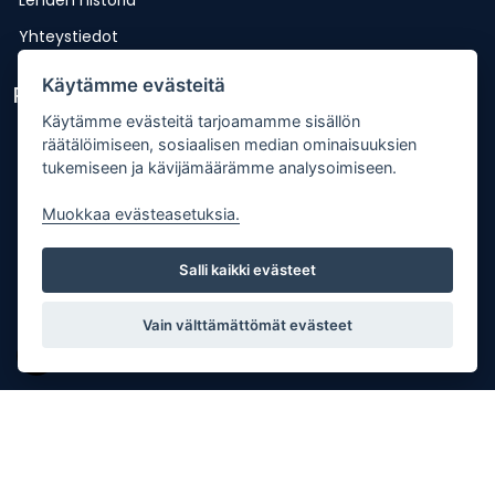
Yhteystiedot
Käytämme evästeitä
Pikalinkit
Käytämme evästeitä tarjoamamme sisällön
Lähetä uutisvinkki
räätälöimiseen, sosiaalisen median ominaisuuksien
tukemiseen ja kävijämäärämme analysoimiseen.
Kopiointiohje
Mediakortti
Muokkaa evästeasetuksia.
Tilaa lehti
Salli kaikki evästeet
Osoitteenmuutos
Palaute
Vain välttämättömät evästeet
Copyright © Punkalaitumen Sanomat Oy |
Tietosuojaseloste
| Palvelun toteutus:
JPmedia