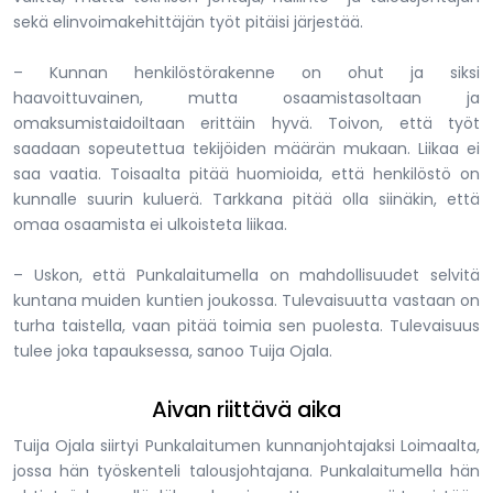
sekä elinvoimakehittäjän työt pitäisi järjestää.
– Kunnan henkilöstörakenne on ohut ja siksi
haavoittuvainen, mutta osaamistasoltaan ja
omaksumistaidoiltaan erittäin hyvä. Toivon, että työt
saadaan sopeutettua tekijöiden määrän mukaan. Liikaa ei
saa vaatia. Toisaalta pitää huomioida, että henkilöstö on
kunnalle suurin kuluerä. Tarkkana pitää olla siinäkin, että
omaa osaamista ei ulkoisteta liikaa.
– Uskon, että Punkalaitumella on mahdollisuudet selvitä
kuntana muiden kuntien joukossa. Tulevaisuutta vastaan on
turha taistella, vaan pitää toimia sen puolesta. Tulevaisuus
tulee joka tapauksessa, sanoo Tuija Ojala.
Aivan riittävä aika
Tuija Ojala siirtyi Punkalaitumen kunnanjohtajaksi Loimaalta,
jossa hän työskenteli talousjohtajana. Punkalaitumella hän