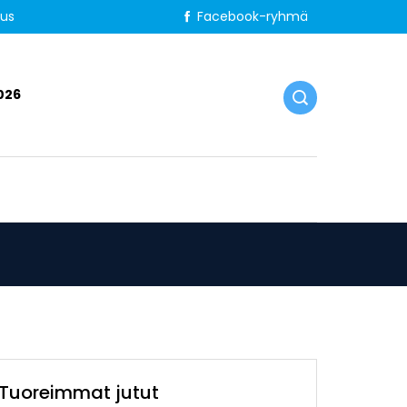
tus
Facebook-ryhmä
026
Tuoreimmat jutut