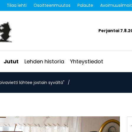
Tilaa lehti
Osoitteenmuutos
Palaute
Avoimuusilmoi
Perjantai 7.8.2
Jutut
Lehden historia
Yhteystiedot
ivavietti lähtee jostain syvältä"
/