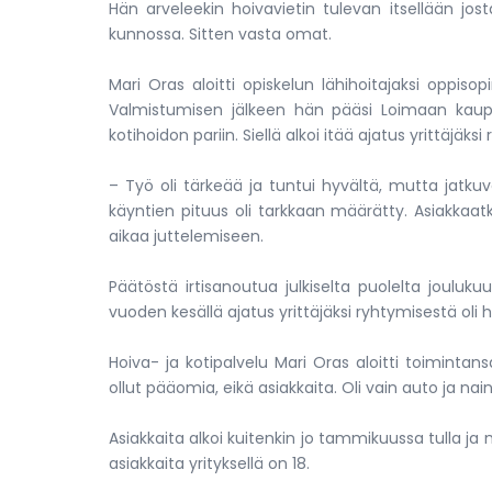
Hän arveleekin hoivavietin tulevan itsellään jos
kunnossa. Sitten vasta omat.
Mari Oras aloitti opiskelun lähihoitajaksi oppis
Valmistumisen jälkeen hän pääsi Loimaan kaup
kotihoidon pariin. Siellä alkoi itää ajatus yrittäjäks
– Työ oli tärkeää ja tuntui hyvältä, mutta jatkuva
käyntien pituus oli tarkkaan määrätty. Asiakkaat
aikaa juttelemiseen.
Päätöstä irtisanoutua julkiselta puolelta joulu
vuoden kesällä ajatus yrittäjäksi ryhtymisestä oli h
Hoiva- ja kotipalvelu Mari Oras aloitti toimintan
ollut pääomia, eikä asiakkaita. Oli vain auto ja nai
Asiakkaita alkoi kuitenkin jo tammikuussa tulla j
asiakkaita yrityksellä on 18.