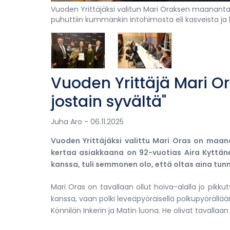
Vuoden Yrittäjäksi valitun Mari Oraksen maanantai
puhuttiin kummankin intohimosta eli kasveista ja 
Vuoden Yrittäjä Mari Or
jostain syvältä"
Juha Aro
- 06.11.2025
Vuoden Yrittäjäksi valittu Mari Oras on maan
kertaa asiakkaana on 92-vuotias Aira Kyttän
kanssa, tuli semmonen olo, että oltas aina tunn
Mari Oras on tavallaan ollut hoiva-alalla jo pikku
kanssa, vaan polki leveäpyöräisellä polkupyörällää
Könnilän Inkerin ja Matin luona. He olivat tavallaa