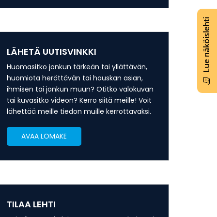
Lue näköislehti
LÄHETÄ UUTISVINKKI
Huomasitko jonkun tärkeän tai yllättävän,
huomiota herättävän tai hauskan asian,
ihmisen tai jonkun muun? Otitko valokuvan
tai kuvasitko videon? Kerro siitä meille! Voit
lähettää meille tiedon muille kerrottavaksi.
AVAA LOMAKE
TILAA LEHTI