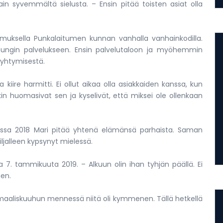
tain syvemmältä sielusta. – Ensin pitää toisten asiat olla
opimuksella Punkalaitumen kunnan vanhalla vanhainkodilla.
ungin palvelukseen. Ensin palvelutaloon ja myöhemmin
i ryhtymisestä.
 kiire harmitti. Ei ollut aikaa olla asiakkaiden kanssa, kun
kin huomasivat sen ja kyselivät, että miksei ole ollenkaan
kuussa 2018 Mari pitää yhtenä elämänsä parhaista. Saman
iljalleen kypsynyt mielessä.
sa 7. tammikuuta 2019. – Alkuun olin ihan tyhjän päällä. Ei
nen.
a maaliskuuhun mennessä niitä oli kymmenen. Tällä hetkellä