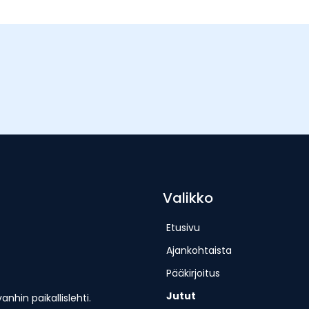
Valikko
Etusivu
Ajankohtaista
Pääkirjoitus
Jutut
hin paikallislehti.