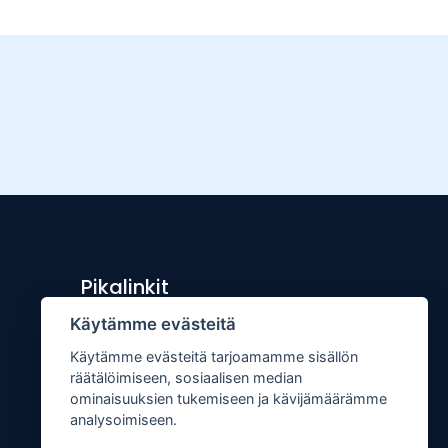
Pikalinkit
Käytämme evästeitä
Lähetä uutisvinkki
Käytämme evästeitä tarjoamamme sisällön
Kopiointiohje
räätälöimiseen, sosiaalisen median
Mediakortti
ominaisuuksien tukemiseen ja kävijämäärämme
analysoimiseen.
Tilaa lehti