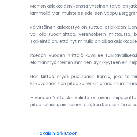
Monien asiakkaiden kanssa yhteinen taival on jatkun
lämmöllä Mari muistelee edelleen Vappu Berggreni
Päivittäinen asiakastyö on tuttua, asiakkaan luo
voi olla ruoanlaittoa, verensokerin mittausta, 
Tärkeintä on, että nyt minulla on aikaa asiakkaalle
Itseään Vuoden Yrittäjä kuvailee tuikitavalliseksi
elämänmyönteinen ihminen. Synkkyyteen en helpo
Hän kiittää myös puolisoaan Ramia, joka toimi
Esikuvanaan hän pitää kuitenkin omaa mummuaan
– Vuoden Yrittäjäksi valinta on aivan huippujuttu. 
pitää salassa, niin iloinen olin, kun Karusen Timo s
» Takaisin arkistoon