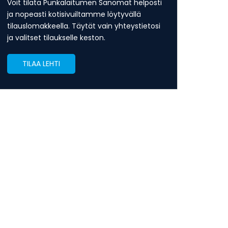
Voit tilata Punkalaitumen Sanomat helposti
ja nopeasti kotisivuiltamme löytyvällä
tilauslomakkeella. Täytät vain yhteystietosi
ja valitset tilaukselle keston.
TILAA LEHTI