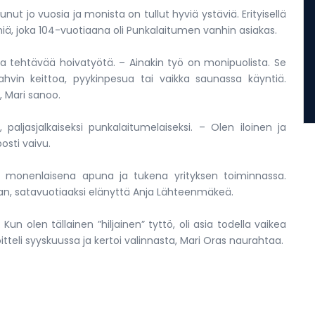
ut jo vuosia ja monista on tullut hyviä ystäviä. Erityisellä
ä, joka 104-vuotiaana oli Punkalaitumen vanhin asiakas.
na tehtävää hoivatyötä. – Ainakin työ on monipuolista. Se
kahvin keittoa, pyykinpesua tai vaikka saunassa käyntiä.
, Mari sanoo.
, paljasjalkaiseksi punkalaitumelaiseksi. – Olen iloinen ja
sti vaivu.
i monenlaisena apuna ja tukena yrityksen toiminnassa.
, satavuotiaaksi elänyttä Anja Lähteenmäkeä.
Kun olen tällainen ”hiljainen” tyttö, oli asia todella vaikea
oitteli syyskuussa ja kertoi valinnasta, Mari Oras naurahtaa.