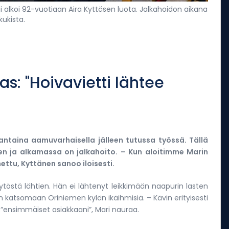
 alkoi 92-vuotiaan Aira Kyttäsen luota. Jalkahoidon aikana
kukista.
as: "Hoivavietti lähtee
antaina aamuvarhaisella jälleen tutussa työssä. Tällä
en ja alkamassa on jalkahoito. – Kun aloitimme Marin
ettu, Kyttänen sanoo iloisesti.
tytöstä lähtien. Hän ei lähtenyt leikkimään naapurin lasten
n katsomaan Oriniemen kylän ikäihmisiä. – Kävin erityisesti
n ”ensimmäiset asiakkaani”, Mari nauraa.