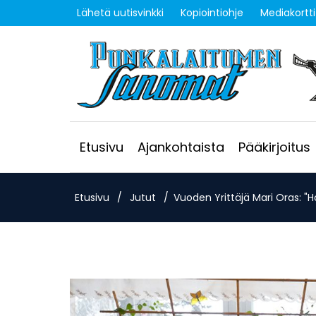
Lähetä uutisvinkki
Kopiointiohje
Mediakortti
Etusivu
Ajankohtaista
Pääkirjoitus
Etusivu
/
Jutut
/
Vuoden Yrittäjä Mari Oras: "Ho