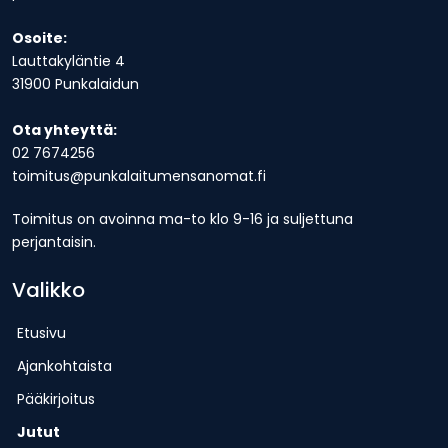
Osoite:
Lauttakyläntie 4
31900 Punkalaidun
Ota yhteyttä:
02 7674256
toimitus@punkalaitumensanomat.fi
Toimitus on avoinna ma-to klo 9-16 ja suljettuna
perjantaisin.
Valikko
Etusivu
Ajankohtaista
Pääkirjoitus
Jutut