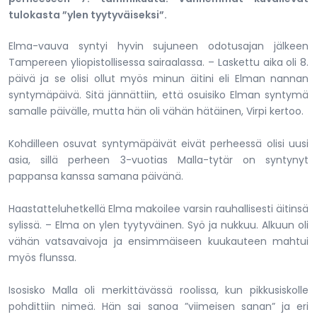
tulokasta ”ylen tyytyväiseksi”.
Elma-vauva syntyi hyvin sujuneen odotusajan jälkeen
Tampereen yliopistollisessa sairaalassa. – Laskettu aika oli 8.
päivä ja se olisi ollut myös minun äitini eli Elman nannan
syntymäpäivä. Sitä jännättiin, että osuisiko Elman syntymä
samalle päivälle, mutta hän oli vähän hätäinen, Virpi kertoo.
Kohdilleen osuvat syntymäpäivät eivät perheessä olisi uusi
asia, sillä perheen 3-vuotias Malla-tytär on syntynyt
pappansa kanssa samana päivänä.
Haastatteluhetkellä Elma makoilee varsin rauhallisesti äitinsä
sylissä. – Elma on ylen tyytyväinen. Syö ja nukkuu. Alkuun oli
vähän vatsavaivoja ja ensimmäiseen kuukauteen mahtui
myös flunssa.
Isosisko Malla oli merkittävässä roolissa, kun pikkusiskolle
pohdittiin nimeä. Hän sai sanoa ”viimeisen sanan” ja eri