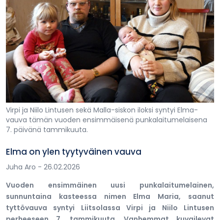
Virpi ja Niilo Lintusen sekä Malla-siskon iloksi syntyi Elma-
vauva tämän vuoden ensimmäisenä punkalaitumelaisena
7. päivänä tammikuuta.
Elma on ylen tyytyväinen vauva
Juha Aro
- 26.02.2026
Vuoden ensimmäinen uusi punkalaitumelainen,
sunnuntaina kasteessa nimen Elma Maria, saanut
tyttövauva syntyi Liitsolassa Virpi ja Niilo Lintusen
perheeseen 7. tammikuuta. Vanhemmat kuvailevat