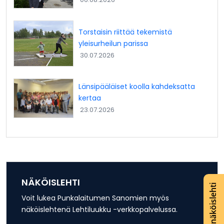
Torstaisin riittää tekemistä
yleisurheilun parissa
30.07.2026
Länsipääläiset koolla kahdeksatta
kertaa
23.07.2026
NÄKÖISLEHTI
Lue näköislehti
Voit lukea Punkalaitumen Sanomien myös
näköislehtenä Lehtiluukku -verkkopalvelussa.