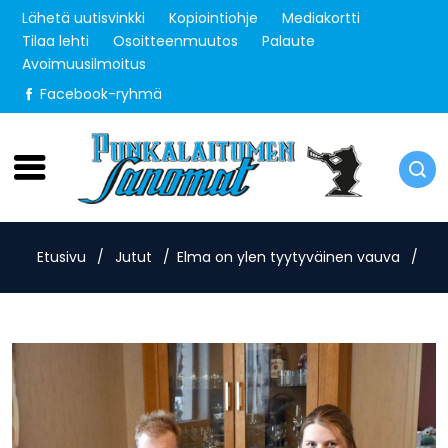
Lähetä uutisvinkki
Kopiointiohje
Mediakortti
Tilaa lehti
Osoitteenmuutos
Palaute
Avoimuusilmoitus
Facebook-ryhmä
Torstai 6.8.2026
Etusivu
/
Jutut
/
Elma on ylen tyytyväinen vauva
/