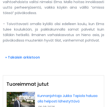
vaihtoehdoista valitsi nimeksi Elma. Malla hoitaa innokkaasti
uutta perheenjäsentä, vaikka käykin aina välillä ”omissa
töissä” päiväkodissa.
– Toivottavasti omalla kylällä olisi edelleen koulu, kun Elma
tulee kouluikään, ja paikkakunnalla samat palvelut kuin
tälläkin hetkellä. Ilmainen varhaiskasvatus on hieno asia, ja
päiväkodissa muutenkin hyvät tilat, vanhemmat pohtivat.
» Takaisin arkistoon
Tuoreimmat jutut
Kunnanjohtaja Jukka Tapiola haluaa
olla helposti lähestyttävä
06.08.2026