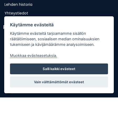
Lehden historia
Yhteystiedot
Käytämme evästeitä
Pikalinkit
Käytämme evästeitä tarjoamamme sisällön
Lähetä uutisvinkki
räätälöimiseen, sosiaalisen median ominaisuuksien
tukemiseen ja kävijämäärämme analysoimiseen.
Kopiointiohje
Muokkaa evästeasetuksia.
Mediakortti
Tilaa lehti
Salli kaikki evästeet
Osoitteenmuutos
Palaute
Vain välttämättömät evästeet
Copyright © Punkalaitumen Sanomat Oy |
Tietosuojaseloste
| Palvelun toteutus:
JPmedia