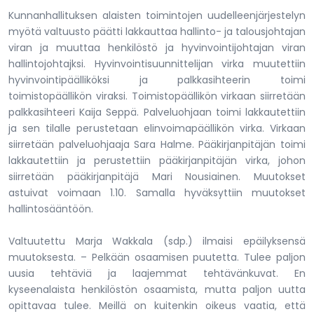
Kunnanhallituksen alaisten toimintojen uudelleenjärjestelyn
myötä valtuusto päätti lakkauttaa hallinto- ja talousjohtajan
viran ja muuttaa henkilöstö ja hyvinvointijohtajan viran
hallintojohtajksi. Hyvinvointisuunnittelijan virka muutettiin
hyvinvointipäälliköksi ja palkkasihteerin toimi
toimistopäällikön viraksi. Toimistopäällikön virkaan siirretään
palkkasihteeri Kaija Seppä. Palveluohjaan toimi lakkautettiin
ja sen tilalle perustetaan elinvoimapäällikön virka. Virkaan
siirretään palveluohjaaja Sara Halme. Pääkirjanpitäjän toimi
lakkautettiin ja perustettiin pääkirjanpitäjän virka, johon
siirretään pääkirjanpitäjä Mari Nousiainen. Muutokset
astuivat voimaan 1.10. Samalla hyväksyttiin muutokset
hallintosääntöön.
Valtuutettu Marja Wakkala (sdp.) ilmaisi epäilyksensä
muutoksesta. – Pelkään osaamisen puutetta. Tulee paljon
uusia tehtäviä ja laajemmat tehtävänkuvat. En
kyseenalaista henkilöstön osaamista, mutta paljon uutta
opittavaa tulee. Meillä on kuitenkin oikeus vaatia, että