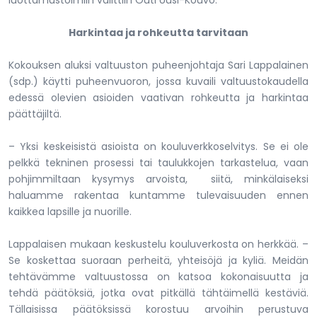
Harkintaa ja rohkeutta tarvitaan
Kokouksen aluksi valtuuston puheenjohtaja Sari Lappalainen
(sdp.) käytti puheenvuoron, jossa kuvaili valtuustokaudella
edessä olevien asioiden vaativan rohkeutta ja harkintaa
päättäjiltä.
– Yksi keskeisistä asioista on kouluverkkoselvitys. Se ei ole
pelkkä tekninen prosessi tai taulukkojen tarkastelua, vaan
pohjimmiltaan kysymys arvoista, siitä, minkälaiseksi
haluamme rakentaa kuntamme tulevaisuuden ennen
kaikkea lapsille ja nuorille.
Lappalaisen mukaan keskustelu kouluverkosta on herkkää. –
Se koskettaa suoraan perheitä, yhteisöjä ja kyliä. Meidän
tehtävämme valtuustossa on katsoa kokonaisuutta ja
tehdä päätöksiä, jotka ovat pitkällä tähtäimellä kestäviä.
Tällaisissa päätöksissä korostuu arvoihin perustuva