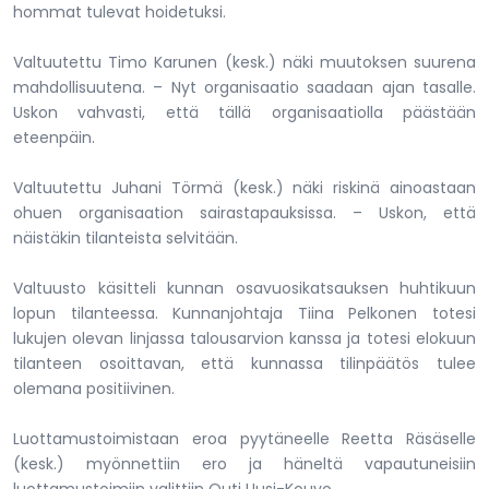
hommat tulevat hoidetuksi.
Valtuutettu Timo Karunen (kesk.) näki muutoksen suurena
mahdollisuutena. – Nyt organisaatio saadaan ajan tasalle.
Uskon vahvasti, että tällä organisaatiolla päästään
eteenpäin.
Valtuutettu Juhani Törmä (kesk.) näki riskinä ainoastaan
ohuen organisaation sairastapauksissa. – Uskon, että
näistäkin tilanteista selvitään.
Valtuusto käsitteli kunnan osavuosikatsauksen huhtikuun
lopun tilanteessa. Kunnanjohtaja Tiina Pelkonen totesi
lukujen olevan linjassa talousarvion kanssa ja totesi elokuun
tilanteen osoittavan, että kunnassa tilinpäätös tulee
olemana positiivinen.
Luottamustoimistaan eroa pyytäneelle Reetta Räsäselle
(kesk.) myönnettiin ero ja häneltä vapautuneisiin
luottamustoimiin valittiin Outi Uusi-Kouvo.