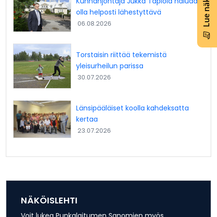
Lue näköislehti
Kunnanjohtaja Jukka Tapiola haluaa
olla helposti lähestyttävä
06.08.2026
Torstaisin riittää tekemistä
yleisurheilun parissa
30.07.2026
Länsipääläiset koolla kahdeksatta
kertaa
23.07.2026
NÄKÖISLEHTI
Voit lukea Punkalaitumen Sanomien myös