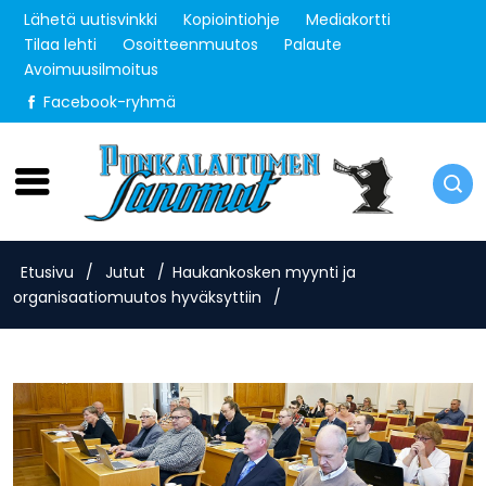
Lähetä uutisvinkki
Kopiointiohje
Mediakortti
Tilaa lehti
Osoitteenmuutos
Palaute
Avoimuusilmoitus
Facebook-ryhmä
Torstai 6.8.2026
Etusivu
/
Jutut
/
Haukankosken myynti ja
organisaatiomuutos hyväksyttiin
/