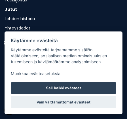
Pääkirjoitus
Jutut
Lehden historia
Yhteystiedot
Käytämme evästeitä
Pikalinkit
Käytämme evästeitä tarjoamamme sisällön
Lähetä uutisvinkki
räätälöimiseen, sosiaalisen median ominaisuuksien
tukemiseen ja kävijämäärämme analysoimiseen.
Kopiointiohje
Muokkaa evästeasetuksia.
Mediakortti
Tilaa lehti
Salli kaikki evästeet
Osoitteenmuutos
Palaute
Vain välttämättömät evästeet