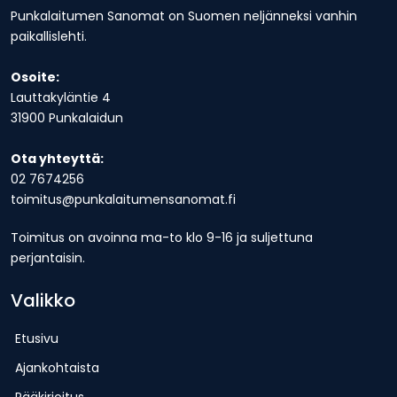
Punkalaitumen Sanomat on Suomen neljänneksi vanhin
paikallislehti.
Osoite:
Lauttakyläntie 4
31900 Punkalaidun
Ota yhteyttä:
02 7674256
toimitus@punkalaitumensanomat.fi
Toimitus on avoinna ma-to klo 9-16 ja suljettuna
perjantaisin.
Valikko
Etusivu
Ajankohtaista