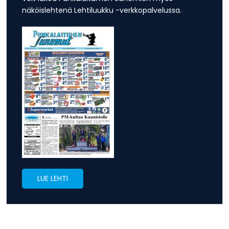
näköislehtenä Lehtiluukku -verkkopalvelussa.
LUE LEHTI