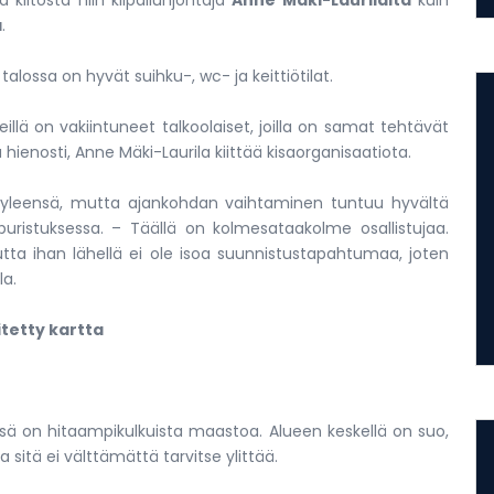
 kiitosta niin kilpailunjohtaja
Anne Mäki-Laurilalta
kuin
a
.
 talossa on hyvät suihku-, wc- ja keittiötilat.
illä on vakiintuneet talkoolaiset, joilla on samat tehtävät
enosti, Anne Mäki-Laurila kiittää kisaorganisaatiota.
 yleensä, mutta ajankohdan vaihtaminen tuntuu hyvältä
n puristuksessa. – Täällä on kolmesataakolme osallistujaa.
tta ihan lähellä ei ole isoa suunnistustapahtumaa, joten
la.
itetty kartta
sä on hitaampikulkuista maastoa. Alueen keskellä on suo,
sitä ei välttämättä tarvitse ylittää.