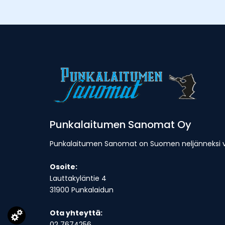
Punkalaitumen Sanomat Oy
Punkalaitumen Sanomat on Suomen neljänneksi van
Osoite:
Lauttakyläntie 4
31900 Punkalaidun
Ota yhteyttä:
02 7674256