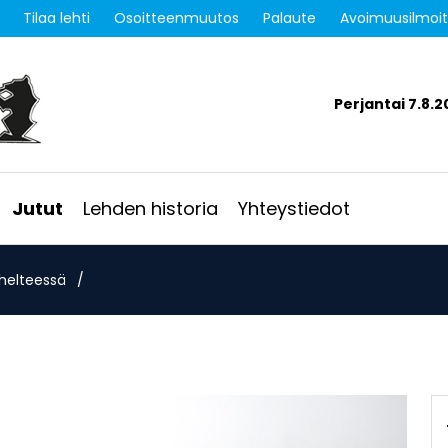
Tilaa lehti
Osoitteenmuutos
Palaute
Avoimuusilmoi
Perjantai 7.8.2
Jutut
Lehden historia
Yhteystiedot
 helteessä
/