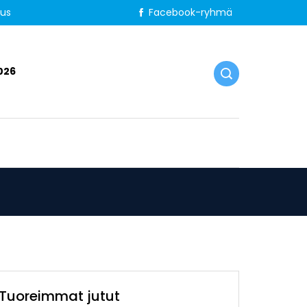
tus
Facebook-ryhmä
026
Tuoreimmat jutut