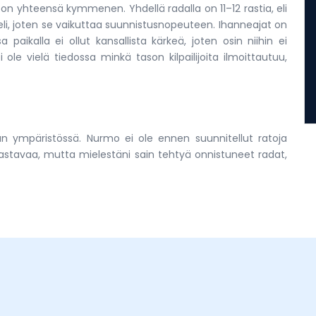
a on yhteensä kymmenen. Yhdellä radalla on 11–12 rastia, eli
eli, joten se vaikuttaa suunnistusnopeuteen. Ihanneajat on
a paikalla ei ollut kansallista kärkeä, joten osin niihin ei
ole vielä tiedossa minkä tason kilpailijoita ilmoittautuu,
dan ympäristössä. Nurmo ei ole ennen suunnitellut ratoja
haastavaa, mutta mielestäni sain tehtyä onnistuneet radat,