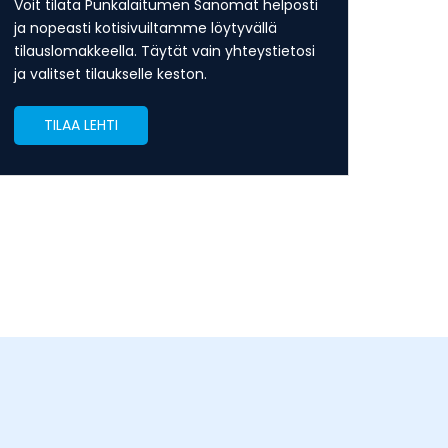
Voit tilata Punkalaitumen Sanomat helposti
ja nopeasti kotisivuiltamme löytyvällä
tilauslomakkeella. Täytät vain yhteystietosi
ja valitset tilaukselle keston.
TILAA LEHTI