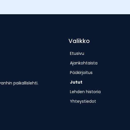
Valikko
Etusivu
Ajankohtaista
Pääkirjoitus
Jutut
hin paikallislehti.
Lehden historia
Yhteystiedot