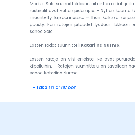
Markus Salo suunnitteli kisan aikuisten radat, joit
rastivälit ovat vähän pidempiä. – Nyt on kuuma k
määritelty lajisäännöissä. – Ihan kaikissa sarjoiss
päästy. Kun ratojen pituudet lyödään lukkoon, ei 
sanoo Salo.
Lasten radat suunnitteli
Katariina Nurmo
.
Lasten ratoja on viisi erilaista. Ne ovat purura
kilpailuihin. – Ratojen suunnittelu on tavallaan 
sanoo Katariina Nurmo.
» Takaisin arkistoon