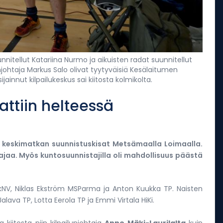
unnitellut Katariina Nurmo ja aikuisten radat suunnitellut
htaja Markus Salo olivat tyytyväisiä Kesälaitumen
innut kilpailukeskus sai kiitosta kolmikolta.
attiin helteessä
a keskimatkan suunnistuskisat Metsämaalla Loimaalla.
ajaa. Myös kuntosuunnistajilla oli mahdollisuus päästä
IkNV, Niklas Ekström MSParma ja Anton Kuukka TP. Naisten
alava TP, Lotta Eerola TP ja Emmi Virtala HiKi.