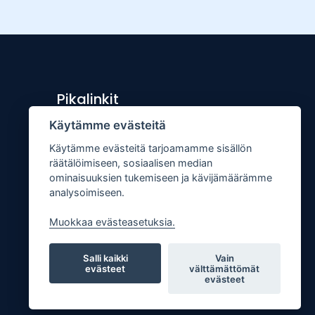
Pikalinkit
Käytämme evästeitä
Lähetä uutisvinkki
Käytämme evästeitä tarjoamamme sisällön
Kopiointiohje
räätälöimiseen, sosiaalisen median
Mediakortti
ominaisuuksien tukemiseen ja kävijämäärämme
analysoimiseen.
Tilaa lehti
Osoitteenmuutos
Muokkaa evästeasetuksia.
Palaute
Salli kaikki
Vain
evästeet
välttämättömät
evästeet