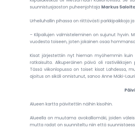
Kilpailukeskus oli Metsämaan Kalliohovissa. Se saa
suunnistusjaoston puheenjohtaja
Markus Salolt
Urheiluhallin pihassa on riittävästi parkkipaikkoja ja
– Kilpailujen valmisteleminen on sujunut hyvin. Me
vuodesta toiseen, joten jokainen osaa hommansa hi
Kisat järjestettiin nyt hieman myöhemmin kuin
ratkaisulta. Alkuperäinen päivä oli rastiviikkoje
Tässä viikonlopussa on toiset kisat Lahdessa, mu
ajoitus on sikäli onnistunut, sanoo Anne Mäki-Lauri
Päiv
Alueen kartta päivitettiin näihin kisoihin.
Alueella on muutama avokalliomäki, joiden väleis
mutta radat on suunniteltu niin että suunnistaessa 