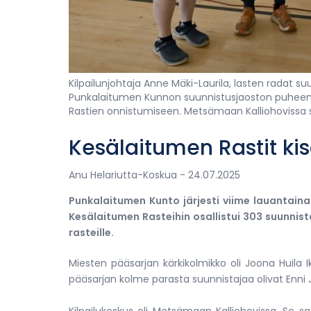
Kilpailunjohtaja Anne Mäki-Laurila, lasten radat su
Punkalaitumen Kunnon suunnistusjaoston puheenjo
Rastien onnistumiseen. Metsämaan Kalliohovissa sija
Kesälaitumen Rastit kis
Anu Helariutta-Koskua
- 24.07.2025
Punkalaitumen Kunto järjesti viime lauantain
Kesälaitumen Rasteihin osallistui 303 suunnist
rasteille.
Miesten pääsarjan kärkikolmikko oli Joona Huila 
pääsarjan kolme parasta suunnistajaa olivat Enni J