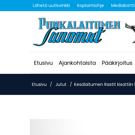
Lähetä uutisvinkki
Kopiointiohje
Mediakortti
Etusivu
Ajankohtaista
Pääkirjoitus
Etusivu
/
Jutut
/
Kesälaitumen Rastit kisattiin