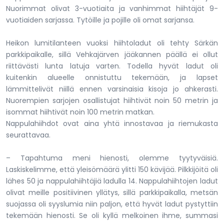
Nuorimmat olivat 3-vuotiaita ja vanhimmat hiihtäjät 9-
vuotiaiden sarjassa. Tytöille ja pojille oli omat sarjansa.
Heikon lumitilanteen vuoksi hiihtoladut oli tehty Särkän
parkkipaikalle, sillä Vehkajärven jääkannen päällä ei ollut
riittävästi lunta latuja varten. Todella hyvät ladut oli
kuitenkin alueelle onnistuttu tekemään, ja lapset
lämmittelivät niillä ennen varsinaisia kisoja jo ahkerasti.
Nuorempien sarjojen osallistujat hiihtivät noin 50 metrin ja
isommat hiihtivät noin 100 metrin matkan.
Nappulahiihdot ovat aina yhtä innostavaa ja riemukasta
seurattavaa.
– Tapahtuma meni hienosti, olemme tyytyväisiä.
Laskiskelimme, että yleisömäärä ylitti 150 kävijää. Pilkkijöitä oli
lähes 50 ja nappulahiihtäjiä ladulla 14. Nappulahiihtojen ladut
olivat meille positiivinen yllätys, sillä parkkipaikalla, metsän
suojassa oli syyslumia niin paljon, että hyvät ladut pystyttiin
tekemään hienosti. Se oli kyllä melkoinen ihme, summasi