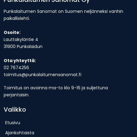
Punkalaitumen Sanomat on Suomen neljänneksi vanhin
paikallislehti.
Osoite:
Lauttakyläntie 4
31900 Punkalaidun
Ota yhteyttä:
02 7674256
toimitus@punkalaitumensanomat.fi
Toimitus on avoinna ma-to klo 9-16 ja suljettuna
perjantaisin.
Valikko
Etusivu
Ajankohtaista