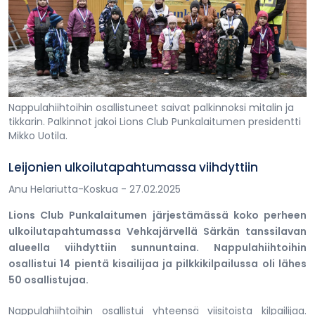
Nappulahiihtoihin osallistuneet saivat palkinnoksi mitalin ja
tikkarin. Palkinnot jakoi Lions Club Punkalaitumen presidentti
Mikko Uotila.
Leijonien ulkoilutapahtumassa viihdyttiin
Anu Helariutta-Koskua
- 27.02.2025
Lions Club Punkalaitumen järjestämässä koko perheen
ulkoilutapahtumassa Vehkajärvellä Särkän tanssilavan
alueella viihdyttiin sunnuntaina. Nappulahiihtoihin
osallistui 14 pientä kisailijaa ja pilkkikilpailussa oli lähes
50 osallistujaa.
Nappulahiihtoihin osallistui yhteensä viisitoista kilpailijaa.