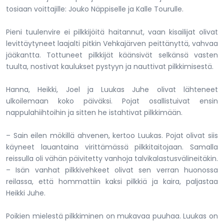
tosiaan voittajille: Jouko Näppiselle ja Kalle Tourulle.
Pieni tuulenvire ei pilkkijöitä haitannut, vaan kisailijat olivat
levittäytyneet laajalti pitkin Vehkajärven peittänyttä, vahvaa
jääkantta. Tottuneet pilkkijät käänsivät selkänsä vasten
tuulta, nostivat kaulukset pystyyn ja nauttivat pilkkimisestä.
Hanna, Heikki, Joel ja Luukas Juhe olivat lähteneet
ulkoilemaan koko päiväksi. Pojat osallistuivat ensin
nappulahiihtoihin ja sitten he istahtivat pilkkimään.
– Sain eilen mökillä ahvenen, kertoo Luukas. Pojat olivat siis
käyneet lauantaina virittämässä pilkkitaitojaan. Samalla
reissulla oli vähän päivitetty vanhoja talvikalastusvälineitäkin.
– Isän vanhat pilkkivehkeet olivat sen verran huonossa
reilassa, että hommattiin kaksi pilkkiä ja kaira, paljastaa
Heikki Juhe.
Poikien mielestä pilkkiminen on mukavaa puuhaa. Luukas on