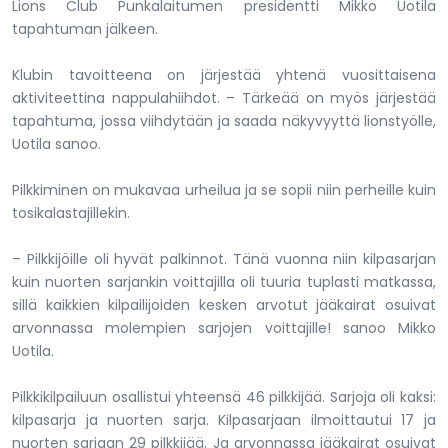
Lions Club Punkalaitumen presidentti Mikko Uotila
tapahtuman jälkeen.
Klubin tavoitteena on järjestää yhtenä vuosittaisena
aktiviteettina nappulahiihdot. – Tärkeää on myös järjestää
tapahtuma, jossa viihdytään ja saada näkyvyyttä lionstyölle,
Uotila sanoo.
Pilkkiminen on mukavaa urheilua ja se sopii niin perheille kuin
tosikalastajillekin.
– Pilkkijöille oli hyvät palkinnot. Tänä vuonna niin kilpasarjan
kuin nuorten sarjankin voittajilla oli tuuria tuplasti matkassa,
sillä kaikkien kilpailijoiden kesken arvotut jääkairat osuivat
arvonnassa molempien sarjojen voittajille! sanoo Mikko
Uotila.
Pilkkikilpailuun osallistui yhteensä 46 pilkkijää. Sarjoja oli kaksi:
kilpasarja ja nuorten sarja. Kilpasarjaan ilmoittautui 17 ja
nuorten sarjaan 29 pilkkijää. Ja arvonnassa jääkairat osuivat