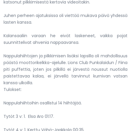
katsonut pilkkimisestä kertovia videoitakin.
Juhen perheen ajatuksissa oli viettää mukava päivä yhdessä
lasten kanssa.
Kalansaaliin varaan he eivät laskeneet, vaikka pojat
suunnittelivat ahvenia nappaavansa.
Nappulahiihtojen ja pilkkimisen lisäksi lapsilla oli mahdollisuus
päästä moottorikelkka-ajelulle. Lions Club Punkalaidun / Fiina
piti puffettia, joten jos pilkillä ei järvestä noussut nuotiolla
paistettavaa kalaa, ei järvellä tarvinnut kurnivan vatsan
kanssa ulkoilla.
Tulokset:
Nappulahiihtoihin osallistui 14 hiihtäjää.
Tytöt 3 v: 1. Elsa Aro 01:17.
Tytöt 4 v: 1. Kerttu Vähä-Jaakkola 00:35.