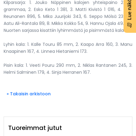
Lue näköislehti
Kilparsarja: 1. Jouko Näppinen kalojen yhteispaino 2 141
grammaa, 2. Esko Keto 1 381, 3. Matti Kivistö 1 016, 4. Erkki
Reunanen 896, 5. Mika Juurijoki 343, 6. Seppo Mölsä 238, 7.
Aatu Ali-Rantala 89, 8. Mikko Kokko 54, 9. Hannu Ojala 49.
Nuorten sarjassa kisattiin lyhimmästä ja pisimmästä kalasta.
Lyhin kala: 1. Kalle Touru 85 mm, 2. Kaapo Arra 160, 3. Manu
Knaapinen 167, 4. Linnea Hietaniemi 173.
Pisin kala: 1. Veeti Pouru 290 mm, 2. Niklas Rantanen 245, 3.
Helmi Salminen 179, 4. Sinja Herranen 167.
» Takaisin arkistoon
Tuoreimmat jutut