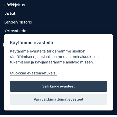
Pääkirjoitus
Jutut
Lehden historia
Yhteystiedot
Käytämme evästeitä
Pikalinkit
Käytämme evästeitä tarjoamamme sisällön
Lähetä uutisvinkki
räätälöimiseen, sosiaalisen median ominaisuuksien
tukemiseen ja kävijämäärämme analysoimiseen.
Kopiointiohje
Mediakortti
Muokkaa evästeasetuksia.
Tilaa lehti
Salli kaikki evästeet
Osoitteenmuutos
Palaute
Vain välttämättömät evästeet