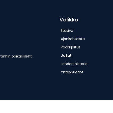
Valikko
Etusivu
Ajankohtaista
Pääkirjoitus
Jutut
hin paikallislehti.
Lehden historia
Yhteystiedot