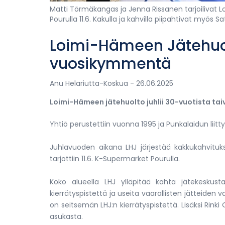
Matti Törmäkangas ja Jenna Rissanen tarjoilivat
Pourulla 11.6. Kakulla ja kahvilla piipahtivat myös S
Loimi-Hämeen Jätehuol
vuosikymmentä
Anu Helariutta-Koskua
- 26.06.2025
Loimi-Hämeen jätehuolto juhlii 30-vuotista ta
Yhtiö perustettiin vuonna 1995 ja Punkalaidun liitt
Juhlavuoden aikana LHJ järjestää kakkukahvituks
tarjottiin 11.6. K-Supermarket Pourulla.
Koko alueella LHJ ylläpitää kahta jätekeskust
kierrätyspistettä ja useita vaarallisten jätteiden
on seitsemän LHJ:n kierrätyspistettä. Lisäksi Rinki 
asukasta.