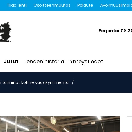
Tilaa lehti
Osoitteenmuutos
Palaute
Avoimuusilmoi
Perjantai 7.8.2
Jutut
Lehden historia
Yhteystiedot
n toiminut kolme vuosikymmentä
/