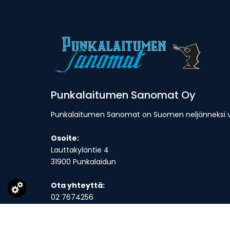
Punkalaitumen Sanomat Oy
Punkalaitumen Sanomat on Suomen neljänneksi van
Osoite:
Lauttakyläntie 4
31900 Punkalaidun
Ota yhteyttä:
02 7674256
toimitus@punkalaitumensanomat.fi