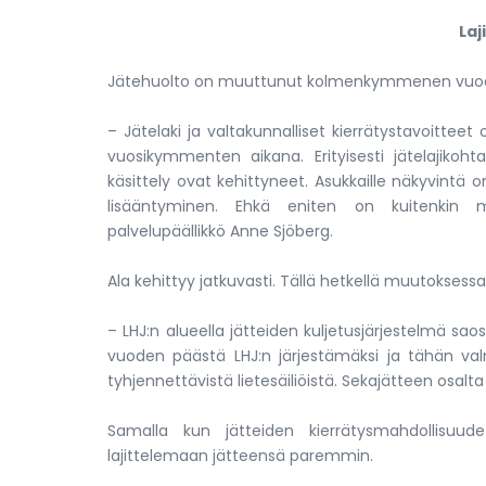
Laj
Jätehuolto on muuttunut kolmenkymmenen vuod
– Jätelaki ja valtakunnalliset kierrätystavoitte
vuosikymmenten aikana. Erityisesti jätelajikoht
käsittely ovat kehittyneet. Asukkaille näkyvintä on o
lisääntyminen. Ehkä eniten on kuitenkin mu
palvelupäällikkö Anne Sjöberg.
Ala kehittyy jatkuvasti. Tällä hetkellä muutoksessa 
– LHJ:n alueella jätteiden kuljetusjärjestelmä sa
vuoden päästä LHJ:n järjestämäksi ja tähän valm
tyhjennettävistä lietesäiliöistä. Sekajätteen osal
Samalla kun jätteiden kierrätysmahdollisuu
lajittelemaan jätteensä paremmin.