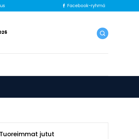
tus
Facebook-ryhmä
026
Tuoreimmat jutut