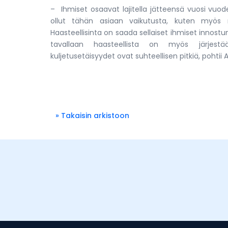
– Ihmiset osaavat lajitella jätteensä vuosi vuod
ollut tähän asiaan vaikutusta, kuten myös n
Haasteellisinta on saada sellaiset ihmiset innostum
tavallaan haasteellista on myös järjestää 
kuljetusetäisyydet ovat suhteellisen pitkiä, pohtii 
» Takaisin arkistoon