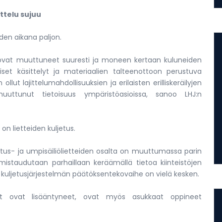
ittelu sujuu
en aikana paljon.
et ovat muuttuneet suuresti ja moneen kertaan kuluneiden
aiset käsittelyt ja materiaalien talteenottoon perustuva
llut lajittelumahdollisuuksien ja erilaisten erilliskeräilyjen
uttunut tietoisuus ympäristöasioissa, sanoo LHJ:n
on lietteiden kuljetus.
ostus- ja umpisäiliölietteiden osalta on muuttumassa parin
istaudutaan parhaillaan keräämällä tietoa kiinteistöjen
ta kuljetusjärjestelmän päätöksentekovaihe on vielä kesken.
det ovat lisääntyneet, ovat myös asukkaat oppineet