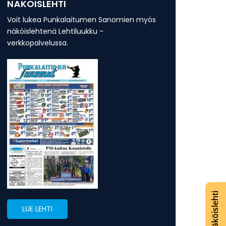
NÄKÖISLEHTI
Voit lukea Punkalaitumen Sanomien myös
näköislehtenä Lehtiluukku -
verkkopalvelussa.
Lue näköislehti
LUE LEHTI