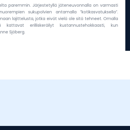
elta paremmin. Järjestetyllä jäteneuvonnalla on varmasti
uorempien sukupolvien antamalla ”kotikasvatuksella”.
aan lajittelusta, jotka eivät vielä ole sitä tehneet. Omalla
kattavat erilliskeräilyt kustannustehokkaasti, kun
Anne Sjöberg.