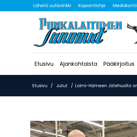
Lähetä uutisvinkki
Kopiointiohje
Mediakortti
Etusivu
Ajankohtaista
Pääkirjoitus
Etusivu
/
Jutut
/
Loimi-Hämeen Jätehuolto o