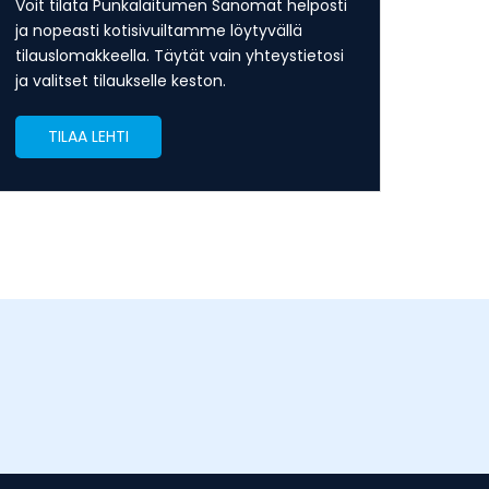
Voit tilata Punkalaitumen Sanomat helposti
ja nopeasti kotisivuiltamme löytyvällä
tilauslomakkeella. Täytät vain yhteystietosi
ja valitset tilaukselle keston.
TILAA LEHTI