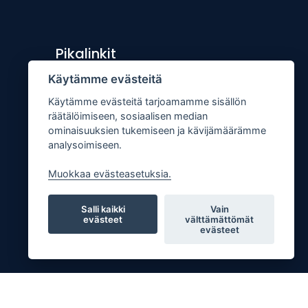
Pikalinkit
Käytämme evästeitä
Lähetä uutisvinkki
Käytämme evästeitä tarjoamamme sisällön
Kopiointiohje
räätälöimiseen, sosiaalisen median
Mediakortti
ominaisuuksien tukemiseen ja kävijämäärämme
analysoimiseen.
Tilaa lehti
Osoitteenmuutos
Muokkaa evästeasetuksia.
Palaute
Salli kaikki
Vain
evästeet
välttämättömät
evästeet