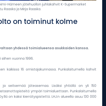
 Loimi-Hämeen jätehuollon juhlakahvit K-Supermarket
atu Raaska ja Mirja Raaska.
to on toiminut kolme
ivaltaan yhdessä toimialueensa asukkaiden kanssa.
yi siihen vuonna 1996.
en kaikissa 16 omistajakunnassa. Punkalaitumella kahvit
a ja seitsemää jäteasemaa. Lisäksi yhtiöllä on yli 150
 vastaanottopisteitä ympäri toimialuettaan. Punkalaitumella
Oy:llä on kaksi kierrätyspistettä. LHJ:n alueella asuu 130 000