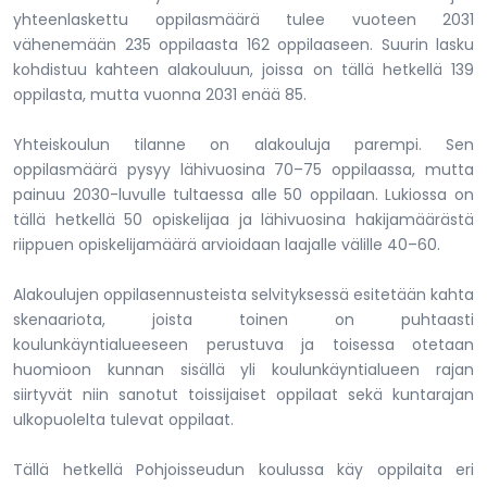
yhteenlaskettu oppilasmäärä tulee vuoteen 2031
vähenemään 235 oppilaasta 162 oppilaaseen. Suurin lasku
kohdistuu kahteen alakouluun, joissa on tällä hetkellä 139
oppilasta, mutta vuonna 2031 enää 85.
Yhteiskoulun tilanne on alakouluja parempi. Sen
oppilasmäärä pysyy lähivuosina 70–75 oppilaassa, mutta
painuu 2030-luvulle tultaessa alle 50 oppilaan. Lukiossa on
tällä hetkellä 50 opiskelijaa ja lähivuosina hakijamäärästä
riippuen opiskelijamäärä arvioidaan laajalle välille 40–60.
Alakoulujen oppilasennusteista selvityksessä esitetään kahta
skenaariota, joista toinen on puhtaasti
koulunkäyntialueeseen perustuva ja toisessa otetaan
huomioon kunnan sisällä yli koulunkäyntialueen rajan
siirtyvät niin sanotut toissijaiset oppilaat sekä kuntarajan
ulkopuolelta tulevat oppilaat.
Tällä hetkellä Pohjoisseudun koulussa käy oppilaita eri