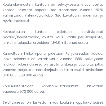
Koulurakennusten kuntoon on selvityksessä myös otettu
kantaa. ”Puhtaat paperit” saa ainoastaan vuonna 2020
valmistunut Yhteiskoulu-lukio. Sitä kuvataan moderniksi ja
hyväkuntoiseksi.
Keskuskoulun kuntoa pidetään selvityksessä
hyvänä/tyydyttävänä, mutta koulu vaatii peruskorjausta,
jonka hintalapuksi arvioidaan 1,1–1,8 miljoonaa euroa.
Kunnoltaan heikoimpana pidetään Pohjoisseudun koulua,
jonka rakennus on valmistunut vuonna 1889. Selvityksen
mukaan rakennuksessa on sisäilmariskejä ja vaurioita, jotka
vaativat korjausta. Peruskorjauksen hintalapuksi arvioidaan
340 000–560 000 euroa.
Koulukiinteistöiden kokonaiskustannuksiksi lasketaan
vuodessa 970 000 euroa.
Selvityksessä on laskettu myös koulujen oppilaskohtaiset