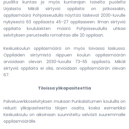
puolilta kuntaa ja myös kuntarajan toiselta puolelta
Urjalasta. Mikäli siirtyviä oppilaita on jatkossakin,
oppilasmäärä Pohjoisseudulla näyttää laskevat 2030-luvulle
nykyisestä 63 oppilaasta 45–27 oppilaaseen. Ilman siirtyviä
oppilaita koululaisten määrä Pohjoisseudulla uhkaa
selvityksen perusteella romahtaa alle 20 oppilaan.
Keskuskoulun oppilasmäärä on myös loivassa laskussa.
Oppilaiden siirtymistä riippuen koulun oppilasmäärän
arvioidaan olevan 2030-luvulla 73–55 oppilasta. Mikäli
siirtyviä oppilaita ei olisi, arvioidaan oppilasmäärän olevan
67.
Tiloissa ylikapasiteettia
Palveluverkkoselvityksen mukaan Punkalaitumen kouluilla on
reilusti ylikapasiteettia tilojen osalta, koska esimerkiksi
Keskuskoulu on aikoinaan suunniteltu selvästi suuremmalle
oppilasmäärälle.