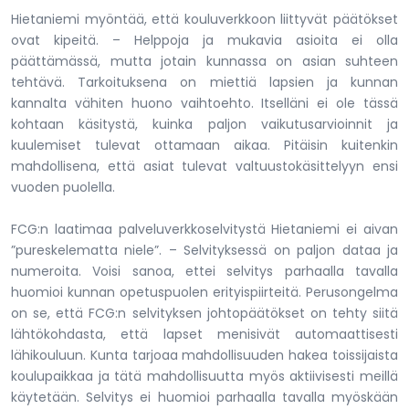
Hietaniemi myöntää, että kouluverkkoon liittyvät päätökset
ovat kipeitä. – Helppoja ja mukavia asioita ei olla
päättämässä, mutta jotain kunnassa on asian suhteen
tehtävä. Tarkoituksena on miettiä lapsien ja kunnan
kannalta vähiten huono vaihtoehto. Itselläni ei ole tässä
kohtaan käsitystä, kuinka paljon vaikutusarvioinnit ja
kuulemiset tulevat ottamaan aikaa. Pitäisin kuitenkin
mahdollisena, että asiat tulevat valtuustokäsittelyyn ensi
vuoden puolella.
FCG:n laatimaa palveluverkkoselvitystä Hietaniemi ei aivan
”pureskelematta niele”. – Selvityksessä on paljon dataa ja
numeroita. Voisi sanoa, ettei selvitys parhaalla tavalla
huomioi kunnan opetuspuolen erityispiirteitä. Perusongelma
on se, että FCG:n selvityksen johtopäätökset on tehty siitä
lähtökohdasta, että lapset menisivät automaattisesti
lähikouluun. Kunta tarjoaa mahdollisuuden hakea toissijaista
koulupaikkaa ja tätä mahdollisuutta myös aktiivisesti meillä
käytetään. Selvitys ei huomioi parhaalla tavalla myöskään