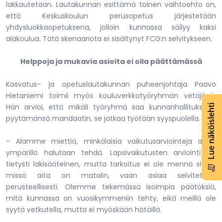
lakkautetaan. Lautakunnan esittämä toinen vaihtoehto on,
että Keskuskoulun perusopetus järjestetään
yhdysluokkaopetuksena, jolloin kunnassa säilyy kaksi
alakoulua. Tätä skenaariota ei sisältynyt FCG:n selvitykseen.
Helppoja ja mukavia asioita ei olla päättämässä
Kasvatus- ja opetuslautakunnan puheenjohtaja Paavo
Hietaniemi toimii myös kouluverkkotyöryhmän vetäjänä.
Hän arvioi, että mikäli työryhmä saa kunnanhallitukselta
Lue näköislehti
pyytämänsä mandaatin, se jatkaa työtään syyspuolella.
– Alamme miettiä, minkälaisia vaikutusarviointeja asian
ympärillä halutaan tehdä. Lapsivaikutusten arviointi on
tietysti lakisääteinen, mutta tarkoitus ei ole mennä sieltä,
missä aita on matalin, vaan asiaa selvitetään
perusteellisesti. Olemme tekemässä isoimpia päätöksiä,
mitä kunnassa on vuosikymmeniin tehty, eikä meillä ole
syytä vetkutella, mutta ei myöskään hätäillä.