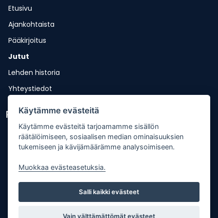
Etusivu
Ajankohtaista
Pääkirjoitus
Jutut
Lehden historia
Yhteystiedot
Käytämme evästeitä
Pikalinkit
Käytämme evästeitä tarjoamamme sisällön
Lähetä uutisvinkki
räätälöimiseen, sosiaalisen median ominaisuuksien
tukemiseen ja kävijämäärämme analysoimiseen.
Kopiointiohje
Mediakortti
Muokkaa evästeasetuksia.
Tilaa lehti
Salli kaikki evästeet
Osoitteenmuutos
Palaute
Vain välttämättömät evästeet