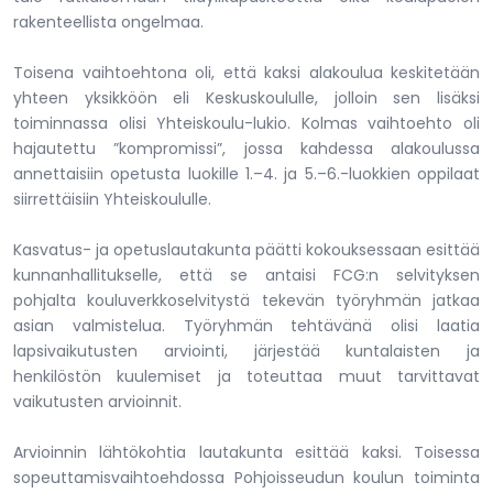
rakenteellista ongelmaa.
Toisena vaihtoehtona oli, että kaksi alakoulua keskitetään
yhteen yksikköön eli Keskuskoululle, jolloin sen lisäksi
toiminnassa olisi Yhteiskoulu-lukio. Kolmas vaihtoehto oli
hajautettu ”kompromissi”, jossa kahdessa alakoulussa
annettaisiin opetusta luokille 1.–4. ja 5.–6.-luokkien oppilaat
siirrettäisiin Yhteiskoululle.
Kasvatus- ja opetuslautakunta päätti kokouksessaan esittää
kunnanhallitukselle, että se antaisi FCG:n selvityksen
pohjalta kouluverkkoselvitystä tekevän työryhmän jatkaa
asian valmistelua. Työryhmän tehtävänä olisi laatia
lapsivaikutusten arviointi, järjestää kuntalaisten ja
henkilöstön kuulemiset ja toteuttaa muut tarvittavat
vaikutusten arvioinnit.
Arvioinnin lähtökohtia lautakunta esittää kaksi. Toisessa
sopeuttamisvaihtoehdossa Pohjoisseudun koulun toiminta