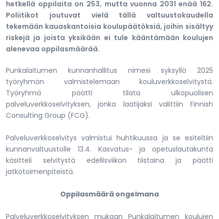
hetkellä oppilaita on 253, mutta vuonna 2031 enää 162.
Poliitikot joutuvat vielä tällä valtuustokaudella
tekemään kauaskantoisia koulupäätöksiä, joihin sisältyy
riskejä ja joista yksikään ei tule kääntämään koulujen
alenevaa oppilasmäärää.
Punkalaitumen kunnanhallitus nimesi syksyllä 2025
työryhmän valmistelemaan kouluverkkoselvitystä.
Työryhmä päätti tilata ulkopuolisen
palveluverkkoselvityksen, jonka laatijaksi valittiin Finnish
Consulting Group (FCG).
Palveluverkkoselvitys valmistui huhtikuussa ja se esiteltiin
kunnanvaltuustolle 13.4. Kasvatus- ja opetuslautakunta
käsitteli selvitystä edellisviikon tiistaina ja päätti
jatkotoimenpiteistä.
Oppilasmäärä ongelmana
Palveluverkkoselvityksen mukaan Punkalaitumen koulujen