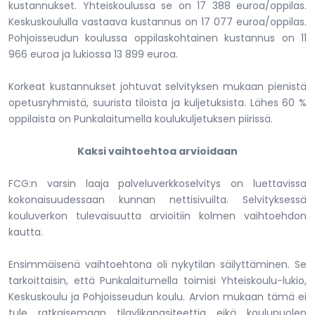
kustannukset. Yhteiskoulussa se on 17 388 euroa/oppilas.
Keskuskoululla vastaava kustannus on 17 077 euroa/oppilas.
Pohjoisseudun koulussa oppilaskohtainen kustannus on 11
966 euroa ja lukiossa 13 899 euroa.
Korkeat kustannukset johtuvat selvityksen mukaan pienistä
opetusryhmistä, suurista tiloista ja kuljetuksista. Lähes 60 %
oppilaista on Punkalaitumella koulukuljetuksen piirissä.
Kaksi vaihtoehtoa arvioidaan
FCG:n varsin laaja palveluverkkoselvitys on luettavissa
kokonaisuudessaan kunnan nettisivuilta. Selvityksessä
kouluverkon tulevaisuutta arvioitiin kolmen vaihtoehdon
kautta.
Ensimmäisenä vaihtoehtona oli nykytilan säilyttäminen. Se
tarkoittaisin, että Punkalaitumella toimisi Yhteiskoulu-lukio,
Keskuskoulu ja Pohjoisseudun koulu. Arvion mukaan tämä ei
tule ratkaisemaan tilaylikapasiteettia eikä koulupuolen