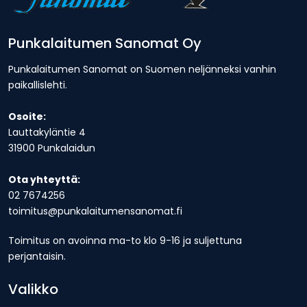
Punkalaitumen Sanomat Oy
Punkalaitumen Sanomat on Suomen neljänneksi vanhin
paikallislehti.
Osoite:
Lauttakyläntie 4
31900 Punkalaidun
Ota yhteyttä:
02 7674256
toimitus@punkalaitumensanomat.fi
Toimitus on avoinna ma-to klo 9-16 ja suljettuna
perjantaisin.
Valikko