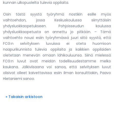
kunnan ulkopuolelta tulevia oppilaita.
Osin tästä syystä työryhmä nostikin esille myös
vaihtoehdon, jossa Keskuskoulussa siirryttäisiin
yhdysluokkaopetukseen. Pohjoisseudun koulussa
yhdysluokkaopetusta on annettu jo pitkään. – Tämä
vaihtoehto nousi esiin työryhmässä juuri siitä syystä, että
FCG:n selvityksen luvuissa ei oteta huomioon
naapurikunnista tulevia oppilaita ja kaikkien oppilaiden
oletetaan menevän omaan lähikouluunsa. Siinä mielessä
FCG:n luvut ovat meidän todellisuudestamme melko
kaukana. Jälkiviisaana voi sanoa, että selvityksen luvut
olisivat olleet kaivettavissa esiin ilman konsulttiakin, Paavo
Hietaniemi sanoo.
» Takaisin arkistoon