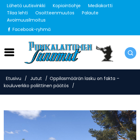
Lähetä uutisvinkki
Kopiointiohje
Mediakortti
Tilaa lehti
Osoitteenmuutos
Palaute
Avoimuusilmoitus
Facebook-ryhmä
Torstai 6.8.2026
Etusivu
/
Jutut
/
Oppilasmäärän lasku on fakta –
kouluverkko poliittinen päätös
/