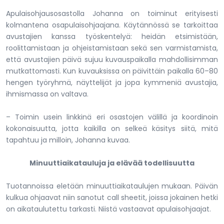
Apulaisohjausosastolla Johanna on toiminut erityisesti
kolmantena osapulaisohjaajana. Käytännössä se tarkoittaa
avustajien kanssa työskentelyä: heidän etsimistään,
roolittamistaan ja ohjeistamistaan sekä sen varmistamista,
että avustajien päivä sujuu kuvauspaikalla mahdollisimman
mutkattomasti. Kun kuvauksissa on päivittäin paikalla 60–80
hengen työryhmä, näyttelijät ja jopa kymmeniä avustajia,
ihmismassa on valtava.
– Toimin usein linkkinä eri osastojen välillä ja koordinoin
kokonaisuutta, jotta kaikilla on selkeä käsitys siitä, mitä
tapahtuu ja milloin, Johanna kuvaa.
Minuuttiaikatauluja ja elävää todellisuutta
Tuotannoissa eletään minuuttiaikataulujen mukaan. Päivän
kulkua ohjaavat niin sanotut call sheetit, joissa jokainen hetki
on aikataulutettu tarkasti. Niistä vastaavat apulaisohjaajat.