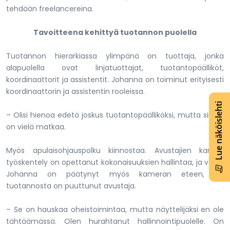
tehdään freelancereina.
Tavoitteena kehittyä tuotannon puolella
Tuotannon hierarkiassa ylimpänä on tuottaja, jonka
alapuolella ovat linjatuottajat, tuotantopäälliköt,
koordinaattorit ja assistentit. Johanna on toiminut erityisesti
koordinaattorin ja assistentin rooleissa.
Lue näköislehti
– Olisi hienoa edetä joskus tuotantopäälliköksi, mutta siihen
on vielä matkaa.
Myös apulaisohjauspolku kiinnostaa. Avustajien kanssa
työskentely on opettanut kokonaisuuksien hallintaa, ja välillä
Johanna on päätynyt myös kameran eteen, jos
tuotannosta on puuttunut avustaja.
– Se on hauskaa oheistoimintaa, mutta näyttelijäksi en ole
tähtäämässä. Olen hurahtanut hallinnointipuolelle. On