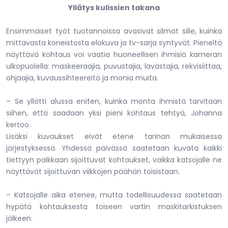
Yllätys kulissien takana
Ensimmäiset työt tuotannoissa avasivat silmät sille, kuinka
mittavasta koneistosta elokuva ja tv-sarja syntyvät. Pieneltä
näyttävä kohtaus voi vaatia huoneellisen ihmisiä kameran
ulkopuolella: maskeeraajia, puvustajia, lavastajia, rekvisiittaa,
ohjaajia, kuvaussihteereitä ja monia muita.
– Se yllätti alussa eniten, kuinka monta ihmistä tarvitaan
siihen, että saadaan yksi pieni kohtaus tehtyä, Johanna
kertoo.
Lisäksi kuvaukset eivät etene tarinan mukaisessa
järjestyksessä. Yhdessä päivässä saatetaan kuvata kaikki
tiettyyn paikkaan sijoittuvat kohtaukset, vaikka katsojalle ne
näyttävät sijoittuvan viikkojen päähän toisistaan.
– Katsojalle aika etenee, mutta todellisuudessa saatetaan
hypätä kohtauksesta toiseen vartin maskitarkistuksen
jälkeen.