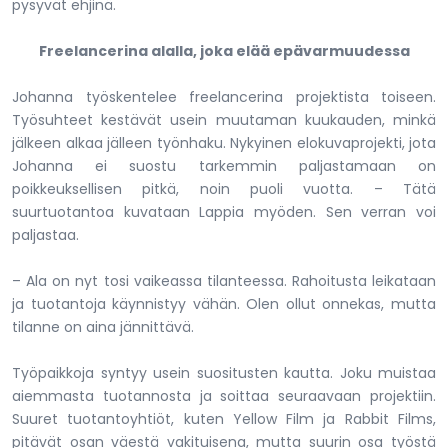
pysyvät ehjinä.
Freelancerina alalla, joka elää epävarmuudessa
Johanna työskentelee freelancerina projektista toiseen.
Työsuhteet kestävät usein muutaman kuukauden, minkä
jälkeen alkaa jälleen työnhaku. Nykyinen elokuvaprojekti, jota
Johanna ei suostu tarkemmin paljastamaan on
poikkeuksellisen pitkä, noin puoli vuotta. – Tätä
suurtuotantoa kuvataan Lappia myöden. Sen verran voi
paljastaa.
– Ala on nyt tosi vaikeassa tilanteessa. Rahoitusta leikataan
ja tuotantoja käynnistyy vähän. Olen ollut onnekas, mutta
tilanne on aina jännittävä.
Työpaikkoja syntyy usein suositusten kautta. Joku muistaa
aiemmasta tuotannosta ja soittaa seuraavaan projektiin.
Suuret tuotantoyhtiöt, kuten Yellow Film ja Rabbit Films,
pitävät osan väestä vakituisena, mutta suurin osa työstä