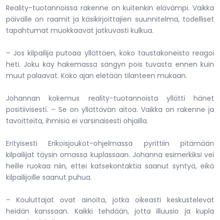
Reality-tuotannoissa rakenne on kuitenkin elävämpi. Vaikka
päivälle on raamit ja käsikirjoittajien suunnitelma, todelliset
tapahtumat muokkaavat jatkuvasti kulkua.
– Jos kilpailija putoaa yllättäen, koko taustakoneisto reagoi
heti. Joku käy hakemassa sängyn pois tuvasta ennen kuin
muut palaavat. Koko ajan eletään tilanteen mukaan.
Johannan kokemus reality-tuotannoista yllätti hänet
positiivisesti. – Se on yllättävän aitoa. Vaikka on rakenne ja
tavoitteita, ihmisiä ei varsinaisesti ohjailla.
Erityisesti Erikoisjoukot-ohjelmassa pyrittiin pitämään
kilpailijat täysin omassa kuplassaan. Johanna esimerkiksi vei
heille ruokaa niin, ettei katsekontaktia saanut syntyä, eikä
kilpailijoille saanut puhua.
– Kouluttajat ovat ainoita, jotka oikeasti keskustelevat
heidän kanssaan. Kaikki tehdään, jotta illuusio ja kupla