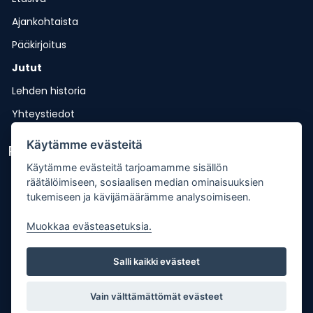
Ajankohtaista
Pääkirjoitus
Jutut
Lehden historia
Yhteystiedot
Käytämme evästeitä
Pikalinkit
Käytämme evästeitä tarjoamamme sisällön
Lähetä uutisvinkki
räätälöimiseen, sosiaalisen median ominaisuuksien
tukemiseen ja kävijämäärämme analysoimiseen.
Kopiointiohje
Muokkaa evästeasetuksia.
Mediakortti
Tilaa lehti
Salli kaikki evästeet
Osoitteenmuutos
Palaute
Vain välttämättömät evästeet