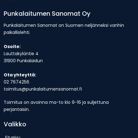
Punkalaitumen Sanomat Oy
Punkalaitumen Sanomat on Suomen neljänneksi vanhin
paikallislehti.
Osoite:
Lauttakyläntie 4
31900 Punkalaidun
Ota yhteyttä:
02 7674256
toimitus@punkalaitumensanomat.fi
Toimitus on avoinna ma-to klo 9-16 ja suljettuna
perjantaisin.
Valikko
Etusivu