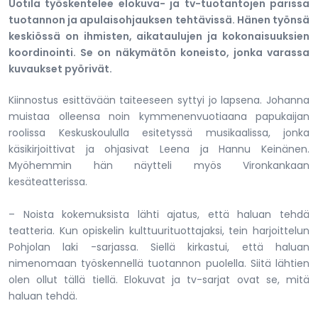
Uotila työskentelee elokuva- ja tv-tuotantojen parissa
tuotannon ja apulaisohjauksen tehtävissä. Hänen työnsä
keskiössä on ihmisten, aikataulujen ja kokonaisuuksien
koordinointi. Se on näkymätön koneisto, jonka varassa
kuvaukset pyörivät.
Kiinnostus esittävään taiteeseen syttyi jo lapsena. Johanna
muistaa olleensa noin kymmenenvuotiaana papukaijan
roolissa Keskuskoululla esitetyssä musikaalissa, jonka
käsikirjoittivat ja ohjasivat Leena ja Hannu Keinänen.
Myöhemmin hän näytteli myös Vironkankaan
kesäteatterissa.
– Noista kokemuksista lähti ajatus, että haluan tehdä
teatteria. Kun opiskelin kulttuurituottajaksi, tein harjoittelun
Pohjolan laki -sarjassa. Siellä kirkastui, että haluan
nimenomaan työskennellä tuotannon puolella. Siitä lähtien
olen ollut tällä tiellä. Elokuvat ja tv-sarjat ovat se, mitä
haluan tehdä.