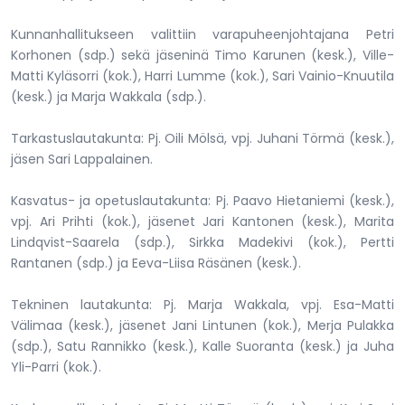
Kunnanhallitukseen valittiin varapuheenjohtajana Petri
Korhonen (sdp.) sekä jäseninä Timo Karunen (kesk.), Ville-
Matti Kyläsorri (kok.), Harri Lumme (kok.), Sari Vainio-Knuutila
(kesk.) ja Marja Wakkala (sdp.).
Tarkastuslautakunta: Pj. Oili Mölsä, vpj. Juhani Törmä (kesk.),
jäsen Sari Lappalainen.
Kasvatus- ja opetuslautakunta: Pj. Paavo Hietaniemi (kesk.),
vpj. Ari Prihti (kok.), jäsenet Jari Kantonen (kesk.), Marita
Lindqvist-Saarela (sdp.), Sirkka Madekivi (kok.), Pertti
Rantanen (sdp.) ja Eeva-Liisa Räsänen (kesk.).
Tekninen lautakunta: Pj. Marja Wakkala, vpj. Esa-Matti
Välimaa (kesk.), jäsenet Jani Lintunen (kok.), Merja Pulakka
(sdp.), Satu Rannikko (kesk.), Kalle Suoranta (kesk.) ja Juha
Yli-Parri (kok.).