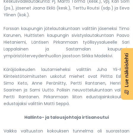
Keskusvaalilautakunta: Pj. Martti Törmä (kesk.), vpj. Kari Sorri
(ps.), jäsenet Jaana Ekilä (kesk.), Terttu Routsi (sdp.) ja Eeva
Ylinen (kok.).
Forssan kaupungin jätelautakuntaan valittiin jäseneksi Timo
Karunen, Huittisten kaupungin sivistyslautakuntaan Paavo
Hietaniemi, Läntisen Pirkanmaan työllisyysalueelle Sari
Lappalainen ja Sastamalan kaupungin
ympäristöterveydenhuollon jaostoon Sirkka Madekivi.
Lue näköislehti
Käräjäoikeuden lautamieheksi valittiin Juha Yli-Parri.
Kiinteistötoimitusten uskotut miehet ovat Piritta Eskola,
Simo Keto, Anne Peräniitty, Pertti Rantanen, Henrietta
Saarinen ja Sami Uutto. Poliisin neuvottelukuntaan valittiin
Pertti Rantanen. Pirkanmaan liiton edustajainkokouksen
edustajaksi valittiin Matti Seppä.
Hallinto- ja talousjohtaja irtisanoutui
Vaikka valtuuston kokouksen tunnelma oli suorastaan