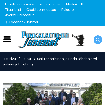
Lähetä uutisvinkki
Kopiointiohje
Mediakortti
Tilaa lehti
Osoitteenmuutos
Palaute
Avoimuusilmoitus
Facebook-ryhmä
Perjantai 7.8.2026
Etusivu
/
Jutut
/
Sari Lappalainen ja Linda Lähdeniemi
puheenjohtajiksi
/