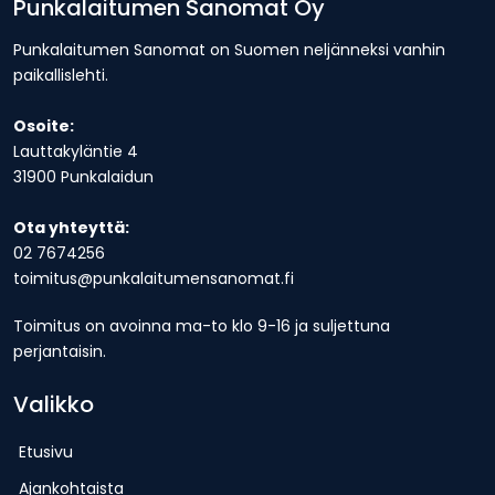
Punkalaitumen Sanomat Oy
Punkalaitumen Sanomat on Suomen neljänneksi vanhin
paikallislehti.
Osoite:
Lauttakyläntie 4
31900 Punkalaidun
Ota yhteyttä:
02 7674256
toimitus@punkalaitumensanomat.fi
Toimitus on avoinna ma-to klo 9-16 ja suljettuna
perjantaisin.
Valikko
Etusivu
Ajankohtaista