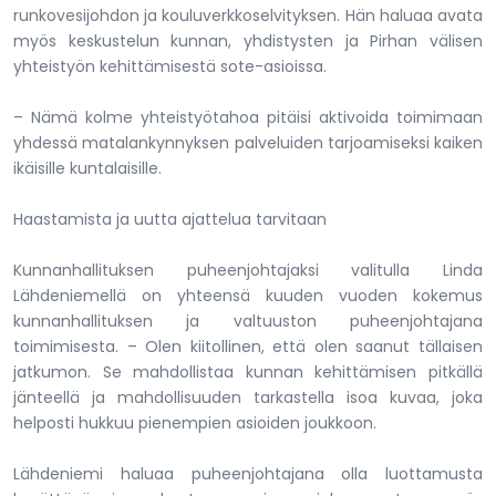
runkovesijohdon ja kouluverkkoselvityksen. Hän haluaa avata
myös keskustelun kunnan, yhdistysten ja Pirhan välisen
yhteistyön kehittämisestä sote-asioissa.
– Nämä kolme yhteistyötahoa pitäisi aktivoida toimimaan
yhdessä matalankynnyksen palveluiden tarjoamiseksi kaiken
ikäisille kuntalaisille.
Haastamista ja uutta ajattelua tarvitaan
Kunnanhallituksen puheenjohtajaksi valitulla Linda
Lähdeniemellä on yhteensä kuuden vuoden kokemus
kunnanhallituksen ja valtuuston puheenjohtajana
toimimisesta. – Olen kiitollinen, että olen saanut tällaisen
jatkumon. Se mahdollistaa kunnan kehittämisen pitkällä
jänteellä ja mahdollisuuden tarkastella isoa kuvaa, joka
helposti hukkuu pienempien asioiden joukkoon.
Lähdeniemi haluaa puheenjohtajana olla luottamusta