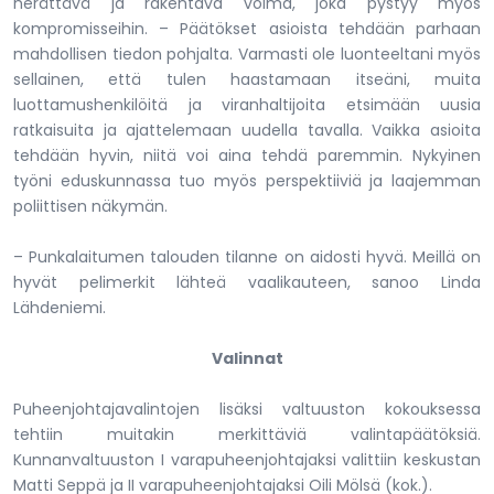
herättävä ja rakentava voima, joka pystyy myös
kompromisseihin. – Päätökset asioista tehdään parhaan
mahdollisen tiedon pohjalta. Varmasti ole luonteeltani myös
sellainen, että tulen haastamaan itseäni, muita
luottamushenkilöitä ja viranhaltijoita etsimään uusia
ratkaisuita ja ajattelemaan uudella tavalla. Vaikka asioita
tehdään hyvin, niitä voi aina tehdä paremmin. Nykyinen
työni eduskunnassa tuo myös perspektiiviä ja laajemman
poliittisen näkymän.
– Punkalaitumen talouden tilanne on aidosti hyvä. Meillä on
hyvät pelimerkit lähteä vaalikauteen, sanoo Linda
Lähdeniemi.
Valinnat
Puheenjohtajavalintojen lisäksi valtuuston kokouksessa
tehtiin muitakin merkittäviä valintapäätöksiä.
Kunnanvaltuuston I varapuheenjohtajaksi valittiin keskustan
Matti Seppä ja II varapuheenjohtajaksi Oili Mölsä (kok.).