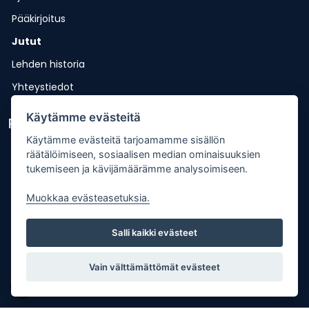
Pääkirjoitus
Jutut
Lehden historia
Yhteystiedot
Käytämme evästeitä
Pikalinkit
Käytämme evästeitä tarjoamamme sisällön
Lähetä uutisvinkki
räätälöimiseen, sosiaalisen median ominaisuuksien
tukemiseen ja kävijämäärämme analysoimiseen.
Kopiointiohje
Muokkaa evästeasetuksia.
Mediakortti
Tilaa lehti
Salli kaikki evästeet
Osoitteenmuutos
Palaute
Vain välttämättömät evästeet