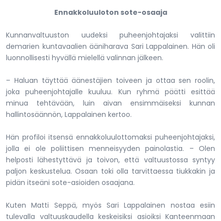
Ennakkoluuloton sote-osaaja
Kunnanvaltuuston uudeksi puheenjohtajaksi valittiin
demarien kuntavaalien ääniharava Sari Lappalainen. Hän oli
luonnollisesti hyvällä mielellä valinnan jälkeen.
– Haluan täyttää äänestäjien toiveen ja ottaa sen roolin,
joka puheenjohtajalle kuuluu. Kun ryhmä päätti esittää
minua tehtävään, luin aivan ensimmäiseksi kunnan
hallintosäännön, Lappalainen kertoo.
Hän profiloi itsensä ennakkoluulottomaksi puheenjohtajaksi,
jolla ei ole poliittisen menneisyyden painolastia. – Olen
helposti lähestyttävä ja toivon, että valtuustossa syntyy
paljon keskustelua. Osaan toki olla tarvittaessa tiukkakin ja
pidän itseäni sote-asioiden osaajana.
Kuten Matti Seppä, myös Sari Lappalainen nostaa esiin
tulevalla valtuuskaudella keskeisiksi asioiksi Kanteenmaan