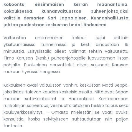
kokoontui ensimmäisen kerran maanantaina.
Kokouksessa kunnanvaltuuston puheenjohtajaksi
valittiin demarien Sari Lappalainen. Kunnanhallitusta
johtaa puolestaan keskustan Linda Lähdeniemi.
Valtuuston ensimmäinen kokous sujui erittäin
yksituumaisissa tunnelmissa ja kesti ainoastaan 16
minuuttia. Esityslistalla olleet valinnat tehtiin valtuutettu
Timo Karusen (kesk.) puheenjohtajalle luovuttaman listan
pohjalta. Puolueiden neuvottelut olivat sujuneet Karusen
mukaan hyvässä hengessä.
Kokouksen avasi valtuuston vanhin, keskustan Matti Seppä,
joka listasi tulevan kauden keskeisiä asioita. Niitä ovat Sepän
mukaan sote-kiinteistöt ja Haukankoski, Kanteenmaan
runkolinjan saneeraus, vesihuoltolaitoksen heikko talous sekä
kouluverkkoselvitys. – Omasta mielestäni se vaatii avuksi
konsulttia, koska selvitykseen suhtaudutaan niin paljon
tunteella.