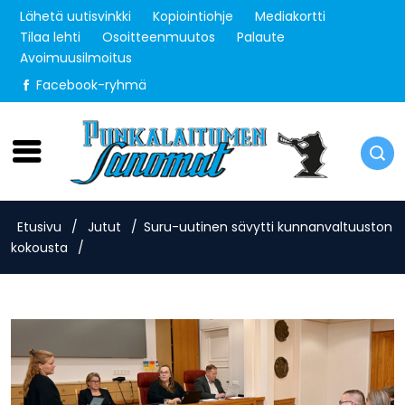
Lähetä uutisvinkki
Kopiointiohje
Mediakortti
Tilaa lehti
Osoitteenmuutos
Palaute
Avoimuusilmoitus
Facebook-ryhmä
Torstai 6.8.2026
Etusivu
/
Jutut
/
Suru-uutinen sävytti kunnanvaltuuston
kokousta
/