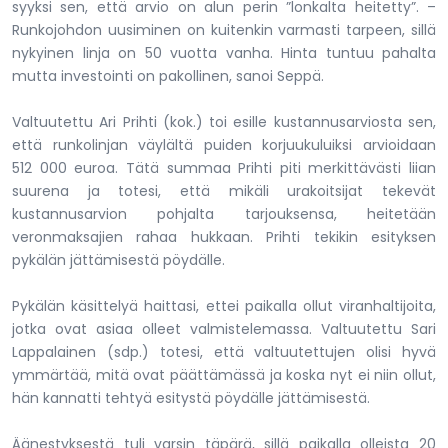
syyksi sen, että arvio on alun perin ”lonkalta heitetty”. –
Runkojohdon uusiminen on kuitenkin varmasti tarpeen, sillä
nykyinen linja on 50 vuotta vanha. Hinta tuntuu pahalta
mutta investointi on pakollinen, sanoi Seppä.
Valtuutettu Ari Prihti (kok.) toi esille kustannusarviosta sen,
että runkolinjan väylältä puiden korjuukuluiksi arvioidaan
512 000 euroa. Tätä summaa Prihti piti merkittävästi liian
suurena ja totesi, että mikäli urakoitsijat tekevät
kustannusarvion pohjalta tarjouksensa, heitetään
veronmaksajien rahaa hukkaan. Prihti tekikin esityksen
pykälän jättämisestä pöydälle.
Pykälän käsittelyä haittasi, ettei paikalla ollut viranhaltijoita,
jotka ovat asiaa olleet valmistelemassa. Valtuutettu Sari
Lappalainen (sdp.) totesi, että valtuutettujen olisi hyvä
ymmärtää, mitä ovat päättämässä ja koska nyt ei niin ollut,
hän kannatti tehtyä esitystä pöydälle jättämisestä.
Äänestyksestä tuli varsin täpärä, sillä paikalla olleista 20