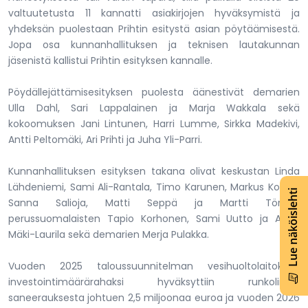
valtuutetusta 11 kannatti asiakirjojen hyväksymistä ja
yhdeksän puolestaan Prihtin esitystä asian pöytäämisestä.
Jopa osa kunnanhallituksen ja teknisen lautakunnan
jäsenistä kallistui Prihtin esityksen kannalle.
Pöydällejättämisesityksen puolesta äänestivät demarien
Ulla Dahl, Sari Lappalainen ja Marja Wakkala sekä
kokoomuksen Jani Lintunen, Harri Lumme, Sirkka Madekivi,
Antti Peltomäki, Ari Prihti ja Juha Yli-Parri.
Kunnanhallituksen esityksen takana olivat keskustan Linda
Lähdeniemi, Sami Ali-Rantala, Timo Karunen, Markus Kouvo,
Lue näköislehti
Sanna Salioja, Matti Seppä ja Martti Törmä,
perussuomalaisten Tapio Korhonen, Sami Uutto ja Anne
Mäki-Laurila sekä demarien Merja Pulakka.
Vuoden 2025 taloussuunnitelman vesihuoltolaitoksen
investointimäärärahaksi hyväksyttiin runkolinjan
saneerauksesta johtuen 2,5 miljoonaa euroa ja vuoden 2026