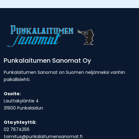
Punkalaitumen Sanomat Oy
Punkalaitumen Sanomat on Suomen neljänneksi vanhin
paikallislehti.
Osoite:
Lauttakyläntie 4
31900 Punkalaidun
Ota yhteyttä:
02 7674256
toimitus@punkalaitumensanomat.fi