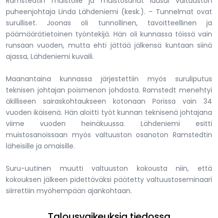
Ramstedtin muistolle ja muistosanat lausui valtuuston
puheenjohtaja Linda Lähdeniemi (kesk.). – Tunnelmat ovat
surulliset. Joonas oli tunnollinen, tavoitteellinen ja
päämäärätietoinen työntekijä. Hän oli kunnassa töissä vain
runsaan vuoden, mutta ehti jättää jälkensä kuntaan siinä
ajassa, Lähdeniemi kuvaili.
Maanantaina kunnassa järjestettiin myös suruliputus
teknisen johtajan poismenon johdosta. Ramstedt menehtyi
äkilliseen sairaskohtaukseen kotonaan Porissa vain 34
vuoden ikäisenä. Hän aloitti työt kunnan teknisenä johtajana
viime vuoden heinäkuussa. Lähdeniemi esitti
muistosanoissaan myös valtuuston osanoton Ramstedtin
läheisille ja omaisille.
Suru-uutinen muutti valtuuston kokousta niin, että
kokouksen jälkeen pidettäväksi päätetty valtuustoseminaari
siirrettiin myöhempään ajankohtaan.
Talousvaikeuksia tiedossa