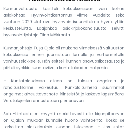
Kunnanvaltuusto käsitteli kokouksessaan vain kolme
asiakohtaa. Hyvinvointikertomus viime vuodelta sekä
vuoteen 2029 ulottuva hyvinvointisuunnitelma hyväksyttiin
keskusteluitta. Laajahkoa asiakirjakokonaisuutta selvitti
hyvinvointijohtaja Tiina Mäkiranta.
Kunnanjohtaja Tuija Ojala oli mukana viimeisessä valtuuston
kokouksessa ennen jäämistään lomalle ja varhennetulle
vanhuuseläkkeelle. Hän esitteli kunnan osavuosikatsausta ja
piirteli synkkiä suuntaviivoja kuntatalouden näkymiin.
– Kuntataloudessa eteen on tulossa ongelmia ja
rahoitustilanne vaikeutuu. Punkalaitumella suurimmat
ongelmat aiheuttavat sote-kiinteistöt ja laskeva lapsimäärä.
Verotulojenkin ennustetaan pienenevän.
Sote-kiinteistöjen myynti merkittävästi alle kirjanpitoarvon
on Ojalan mukaan kunnalle huono vaihtoehto, koska se
tarkoittaa alaskirjauksia kunnan tulokseen. – Jos sote-