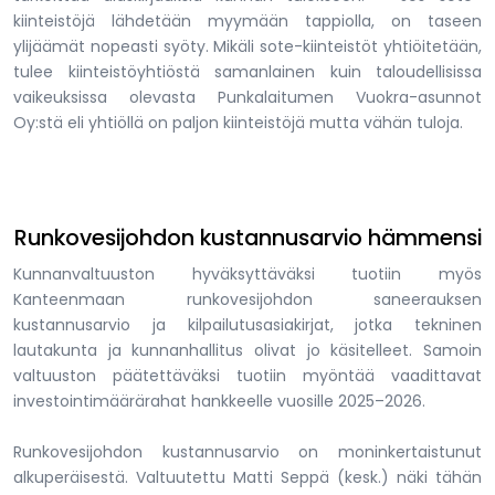
kiinteistöjä lähdetään myymään tappiolla, on taseen
ylijäämät nopeasti syöty. Mikäli sote-kiinteistöt yhtiöitetään,
tulee kiinteistöyhtiöstä samanlainen kuin taloudellisissa
vaikeuksissa olevasta Punkalaitumen Vuokra-asunnot
Oy:stä eli yhtiöllä on paljon kiinteistöjä mutta vähän tuloja.
Runkovesijohdon kustannusarvio hämmensi
Kunnanvaltuuston hyväksyttäväksi tuotiin myös
Kanteenmaan runkovesijohdon saneerauksen
kustannusarvio ja kilpailutusasiakirjat, jotka tekninen
lautakunta ja kunnanhallitus olivat jo käsitelleet. Samoin
valtuuston päätettäväksi tuotiin myöntää vaadittavat
investointimäärärahat hankkeelle vuosille 2025–2026.
Runkovesijohdon kustannusarvio on moninkertaistunut
alkuperäisestä. Valtuutettu Matti Seppä (kesk.) näki tähän