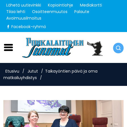
Lähetä uutisvinkki
Kopiointiohje
Mediakortti
Tilaa lehti
Osoitteenmuutos
Palaute
Avoimuusilmoitus
Facebook-ryhmä
Sunnuntai 9.8.2026
Etusivu
/
Jutut
/
Taikayöntien päivä ja oma
matkailuyhdistys
/