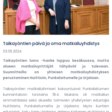
Taikayöntien päivä ja oma matkailuyhdistys
03.05.2024
Taikayöntien lumo -hanke loppuu kesäkuussa, mutta
alueen matkailuyrittäjät tähyävät jo tulevaan.
Suunnitteilla on yhteisen matkailuyhdistyksen
perustaminen Huittisiin, Punkalaitumelle ja Urjalaan.
Taikayöntien matkailuihmiset kokoontuivat Punkalaitumen
kunnantaloon torstaina 18.4. Mukana oli matkailun
ammattilaisia sekä alueella toimivien yhdistysten edustajia
Huittisista, Punkalaitumelta ja Urjalasta. Myös kuntien
edustajat, Satu Sarin Urjalasta, Helena Kaitanen Huittisista ja