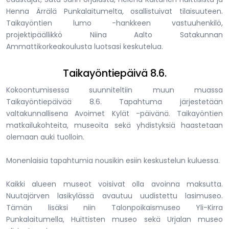
Henna Ärrälä Punkalaitumelta, osallistuivat tilaisuuteen.
Taikayöntien lumo -hankkeen vastuuhenkilö,
projektipäällikkö Niina Aalto Satakunnan
Ammattikorkeakoulusta luotsasi keskutelua.
Taikayöntiepäivä 8.6.
Kokoontumisessa suunniteltiin muun muassa
Taikayöntiepäivää 8.6. Tapahtuma järjestetään
valtakunnallisena Avoimet Kylät -päivänä. Taikayöntien
matkailukohteita, museoita sekä yhdistyksiä haastetaan
olemaan auki tuolloin.
Monenlaisia tapahtumia nousikin esiin keskustelun kuluessa.
Kaikki alueen museot voisivat olla avoinna maksutta.
Nuutajärven lasikylässä avautuu uudistettu lasimuseo.
Tämän lisäksi niin Talonpoikaismuseo Yli-Kirra
Punkalaitumella, Huittisten museo sekä Urjalan museo