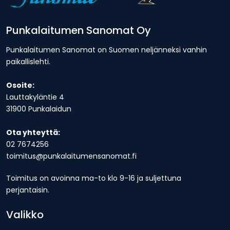
Punkalaitumen Sanomat Oy
Punkalaitumen Sanomat on Suomen neljänneksi vanhin
paikallislehti.
Osoite:
Lauttakyläntie 4
31900 Punkalaidun
Ota yhteyttä:
02 7674256
toimitus@punkalaitumensanomat.fi
Toimitus on avoinna ma-to klo 9-16 ja suljettuna
perjantaisin.
Valikko