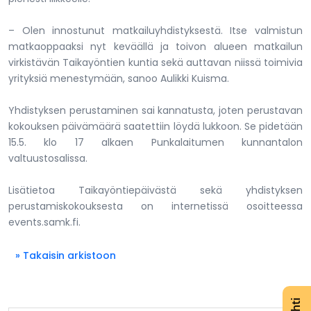
– Olen innostunut matkailuyhdistyksestä. Itse valmistun
matkaoppaaksi nyt keväällä ja toivon alueen matkailun
virkistävän Taikayöntien kuntia sekä auttavan niissä toimivia
yrityksiä menestymään, sanoo Aulikki Kuisma.
Yhdistyksen perustaminen sai kannatusta, joten perustavan
kokouksen päivämäärä saatettiin löydä lukkoon. Se pidetään
15.5. klo 17 alkaen Punkalaitumen kunnantalon
valtuustosalissa.
Lisätietoa Taikayöntiepäivästä sekä yhdistyksen
perustamiskokouksesta on internetissä osoitteessa
events.samk.fi.
» Takaisin arkistoon