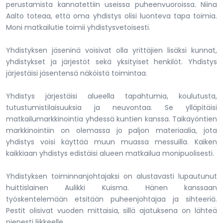
perustamista kannatettiin useissa puheenvuoroissa. Niina
Aalto toteaa, että oma yhdistys olisi luonteva tapa toimia.
Moni matkailutie toimii yhdistysvetoisesti.
Yhdistyksen jäseninä voisivat olla yrittäjien lisäksi kunnat,
yhdistykset ja järjestöt sekä yksityiset henkilöt. Yhdistys
järjestäisi jäsentensä näköistä toimintaa.
Yhdistys järjestäisi alueella tapahtumia, koulutusta,
tutustumistilaisuuksia ja neuvontaa. Se ylläpitäisi
matkailumarkkinointia yhdessä kuntien kanssa. Taikayöntien
markkinointiin on olemassa jo paljon materiaalia, jota
yhdistys voisi käyttää muun muassa messuilla. Kaiken
kaikkiaan yhdistys edistäisi alueen matkailua monipuolisesti.
Yhdistyksen toiminnanjohtajaksi on alustavasti lupautunut
huittislainen Aulikki Kuisma. Hänen kanssaan
työskentelemään etsitään puheenjohtajaa ja sihteeriä.
Pestit olisivat vuoden mittaisia, sillä ajatuksena on lähteä
pienesti liikkeelle.