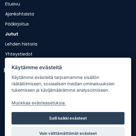
Etusivu
Ajankohtaista
Pääkirjoitus
Jutut
Lehden historia
Yhteystiedot
Käytämme evästeitä
Pikalinkit
Käytämme evästeitä tarjoamamme sisällön
Lähetä uutisvinkki
räätälöimiseen, sosiaalisen median ominaisuuksien
tukemiseen ja kävijämäärämme analysoimiseen.
Kopiointiohje
Muokkaa evästeasetuksia.
Mediakortti
Tilaa lehti
Salli kaikki evästeet
Osoitteenmuutos
Palaute
Vain välttämättömät evästeet