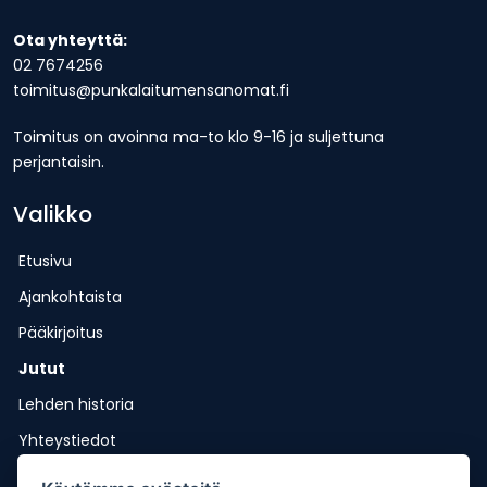
Ota yhteyttä:
02 7674256
toimitus@punkalaitumensanomat.fi
Toimitus on avoinna ma-to klo 9-16 ja suljettuna
perjantaisin.
Valikko
Etusivu
Ajankohtaista
Pääkirjoitus
Jutut
Lehden historia
Yhteystiedot