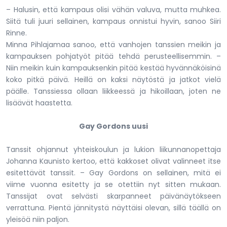
– Halusin, että kampaus olisi vähän valuva, mutta muhkea.
Siitä tuli juuri sellainen, kampaus onnistui hyvin, sanoo Siiri
Rinne.
Minna Pihlajamaa sanoo, että vanhojen tanssien meikin ja
kampauksen pohjatyöt pitää tehdä perusteellisemmin. –
Niin meikin kuin kampauksenkin pitää kestää hyvännäköisinä
koko pitkä päivä. Heillä on kaksi näytöstä ja jatkot vielä
päälle. Tanssiessa ollaan liikkeessä ja hikoillaan, joten ne
lisäävät haastetta.
Gay Gordons uusi
Tanssit ohjannut yhteiskoulun ja lukion liikunnanopettaja
Johanna Kaunisto kertoo, että kakkoset olivat valinneet itse
esitettävät tanssit. – Gay Gordons on sellainen, mitä ei
viime vuonna esitetty ja se otettiin nyt sitten mukaan.
Tanssijat ovat selvästi skarpanneet päivänäytökseen
verrattuna. Pientä jännitystä näyttäisi olevan, sillä täällä on
yleisöä niin paljon.