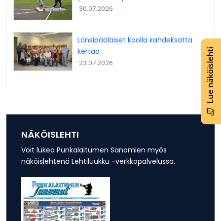
30.07.2026
Länsipääläiset koolla kahdeksatta
kertaa
Lue näköislehti
23.07.2026
NÄKÖISLEHTI
Voit lukea Punkalaitumen Sanomien myös
näköislehtenä Lehtiluukku -verkkopalvelussa.