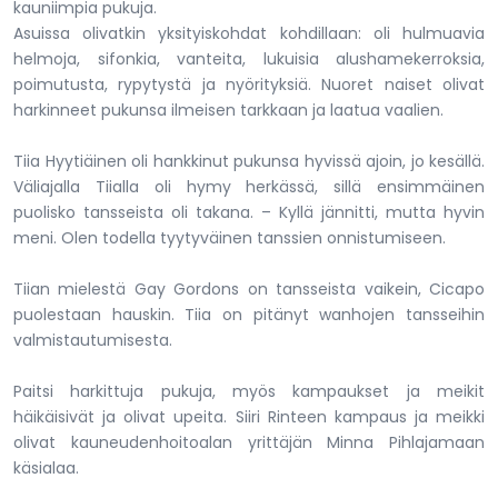
kauniimpia pukuja.
Asuissa olivatkin yksityiskohdat kohdillaan: oli hulmuavia
helmoja, sifonkia, vanteita, lukuisia alushamekerroksia,
poimutusta, rypytystä ja nyörityksiä. Nuoret naiset olivat
harkinneet pukunsa ilmeisen tarkkaan ja laatua vaalien.
Tiia Hyytiäinen oli hankkinut pukunsa hyvissä ajoin, jo kesällä.
Väliajalla Tiialla oli hymy herkässä, sillä ensimmäinen
puolisko tansseista oli takana. – Kyllä jännitti, mutta hyvin
meni. Olen todella tyytyväinen tanssien onnistumiseen.
Tiian mielestä Gay Gordons on tansseista vaikein, Cicapo
puolestaan hauskin. Tiia on pitänyt wanhojen tansseihin
valmistautumisesta.
Paitsi harkittuja pukuja, myös kampaukset ja meikit
häikäisivät ja olivat upeita. Siiri Rinteen kampaus ja meikki
olivat kauneudenhoitoalan yrittäjän Minna Pihlajamaan
käsialaa.