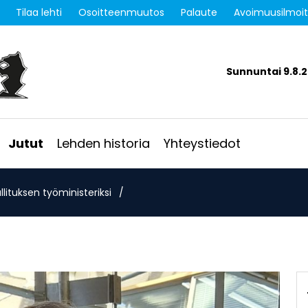
Tilaa lehti
Osoitteenmuutos
Palaute
Avoimuusilmoi
Sunnuntai 9.8.
Jutut
Lehden historia
Yhteystiedot
lituksen työministeriksi
/