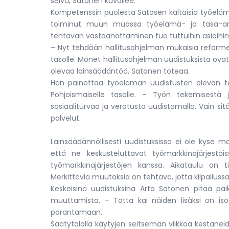
selvä, Satonen kuvailee.
Kompetenssin puolesta Satosen kaltaisia työeläm
toiminut muun muassa työelämä- ja tasa-arvo
tehtävän vastaanottaminen tuo tuttuihin asioihi
– Nyt tehdään hallitusohjelman mukaisia reforme
tasolle. Monet hallitusohjelman uudistuksista ovat
olevaa lainsäädäntöä, Satonen toteaa.
Hän painottaa työelämän uudistusten olevan t
Pohjoismaiselle tasolle. – Työn tekemisest
sosiaaliturvaa ja verotusta uudistamalla. Vain s
palvelut.
Lainsäädännöllisesti uudistuksissa ei ole kyse m
että ne keskusteluttavat työmarkkinajärjestöi
työmarkkinajärjestöjen kanssa. Aikataulu on 
Merkittäviä muutoksia on tehtävä, jotta kilpailuss
Keskeisinä uudistuksina Arto Satonen pitää pai
muuttamista. – Totta kai näiden lisäksi on i
parantamaan.
Säätytalolla käytyjen seitsemän viikkoa kestäne