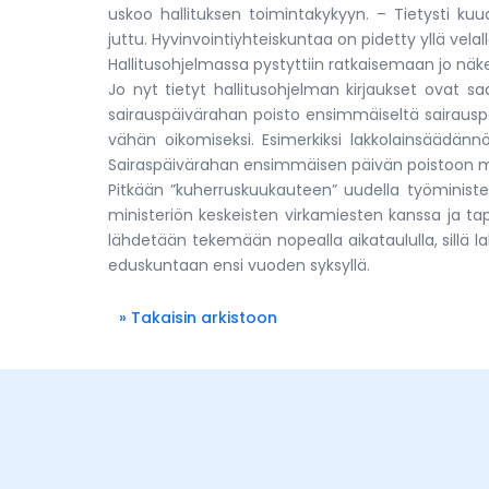
uskoo hallituksen toimintakykyyn. – Tietysti ku
juttu. Hyvinvointiyhteiskuntaa on pidetty yllä vel
Hallitusohjelmassa pystyttiin ratkaisemaan jo näk
Jo nyt tietyt hallitusohjelman kirjaukset ovat saa
sairauspäivärahan poisto ensimmäiseltä sairauspä
vähän oikomiseksi. Esimerkiksi lakkolainsäädänn
Sairaspäivärahan ensimmäisen päivän poistoon mal
Pitkään ”kuherruskuukauteen” uudella työminister
ministeriön keskeisten virkamiesten kanssa ja ta
lähdetään tekemään nopealla aikataululla, sillä la
eduskuntaan ensi vuoden syksyllä.
» Takaisin arkistoon