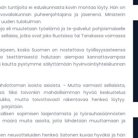
än tuntijoita ei eduskunnasta kovin montaa löyty. Hän on
valiokunnan puheenjohtajana ja jäsenenä. Ministerin
n uuden tulokulman.
ja eli muutetaan työelämä ja te-palvelut pohjoismaiselle
 sellaisia, jotka ovat joko Ruotsissa tai Tanskassa voimassa
arpeen, koska Suomen on nostettava työllisyysasteensa
ä ja teettämisestä halutaan aiempaa kannattavampaa
itä kautta pystymme säilyttämään hyvinvointiyhteiskunnan
ahdottoman isoista asioista. – Mutta varmasti sellaisista,
ssä. Siksi toivonkin mahdollisimman hyvää keskustelua
tiukka, mutta toivottavasti rakentavaa henkeä löytyy.
a pärjätään.
kallisen sopimisen laajentamista ja työrauhasäännösten
so määrä muita asioita, joita lähdetään muuttamaan ja
iden neuvotteluiden henkeä Satonen kuvaa hyväksi ja hän