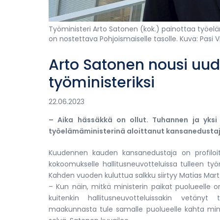
Työministeri Arto Satonen (kok.) painottaa työel
on nostettava Pohjoismaiselle tasolle. Kuva: Pasi Vi
Arto Satonen nousi uud
työministeriksi
22.06.2023
– Aika hässäkkä on ollut. Tuhannen ja yksi
työelämäministerinä aloittanut kansanedustaj
Kuudennen kauden kansanedustaja on profilo
kokoomukselle hallitusneuvotteluissa tulleen ty
Kahden vuoden kuluttua salkku siirtyy Matias Martt
– Kun näin, mitkä ministerin paikat puolueelle on
kuitenkin hallitusneuvotteluissakin vetänyt
maakunnasta tule samalle puolueelle kahta minist