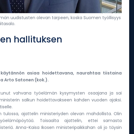
ämän uudistusten olevan tarpeen, koska Suomen työllisyys
itasalo.
en hallituksen
 käytännön asiaa hoidettavana, naurahtaa tiistaina
a Arto Satonen (kok.).
itunut vahvana työelämän kysymysten osaajana ja sai
öministerin salkun hoidettavakseen kahden vuoden ajaksi.
iselle.
 tulossa, ajattelin ministeriyden olevan mahdollista. Olin
 työelämäpöytää. Toisaalta ajattelin, ettei samasta
eriä. Anna-Kaisa Ikosen ministeripaikkahan oli jo täysin