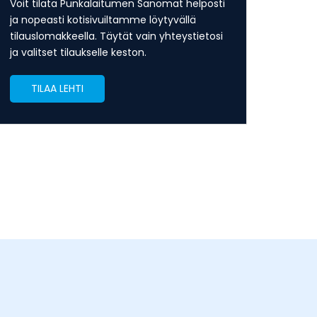
Voit tilata Punkalaitumen Sanomat helposti
ja nopeasti kotisivuiltamme löytyvällä
tilauslomakkeella. Täytät vain yhteystietosi
ja valitset tilaukselle keston.
TILAA LEHTI