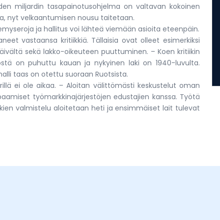
uden miljardin tasapainotusohjelma on valtavan kokoinen
alla, nyt velkaantumisen nousu taitetaan.
emyseroja ja hallitus voi lähteä viemään asioita eteenpäin.
neet vastaansa kritiikkiä. Tällaisia ovat olleet esimerkiksi
ivältä sekä lakko-oikeuteen puuttuminen. – Koen kritiikin
östä on puhuttu kauan ja nykyinen laki on 1940-luvulta.
li taas on otettu suoraan Ruotsista.
illä ei ole aikaa. – Aloitan välittömästi keskustelut oman
paamiset työmarkkinajärjestöjen edustajien kanssa. Työtä
kien valmistelu aloitetaan heti ja ensimmäiset lait tulevat