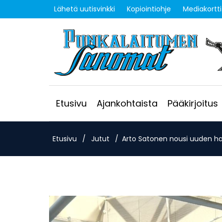
Lähetä uutisvinkki
Kopiointiohje
Mediakortti
Etusivu
Ajankohtaista
Pääkirjoitus
Etusivu
/
Jutut
/
Arto Satonen nousi uuden hal