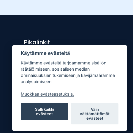
Pikalinkit
Käytämme evästeitä
Lähetä uutisvinkki
Käytämme evästeitä tarjoamamme sisällön
Kopiointiohje
räätälöimiseen, sosiaalisen median
Mediakortti
ominaisuuksien tukemiseen ja kävijämäärämme
analysoimiseen.
Tilaa lehti
Osoitteenmuutos
Muokkaa evästeasetuksia.
Palaute
Salli kaikki
Vain
evästeet
välttämättömät
evästeet