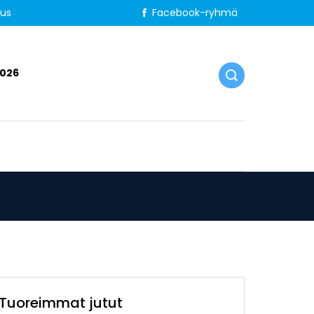
tus
Facebook-ryhmä
2026
Tuoreimmat jutut