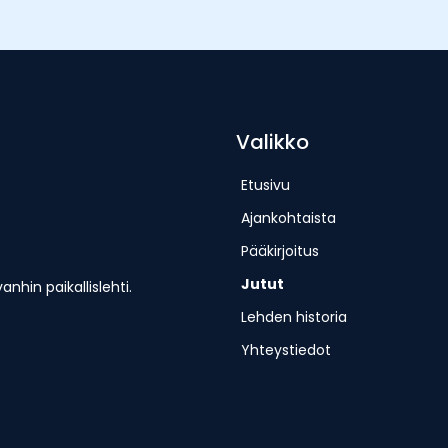
Valikko
Etusivu
Ajankohtaista
Pääkirjoitus
Jutut
hin paikallislehti.
Lehden historia
Yhteystiedot