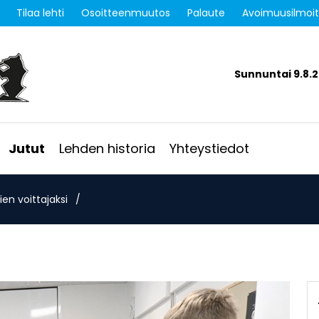
Tilaa lehti
Osoitteenmuutos
Palaute
Avoimuusilmoi
Sunnuntai 9.8.
Jutut
Lehden historia
Yhteystiedot
en voittajaksi
/