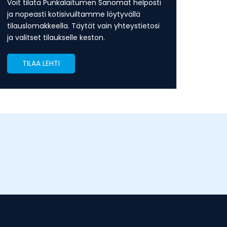
Voit tilata Punkalaitumen Sanomat helposti
ja nopeasti kotisivuiltamme löytyvällä
tilauslomakkeella. Täytät vain yhteystietosi
ja valitset tilaukselle keston.
TILAA LEHTI