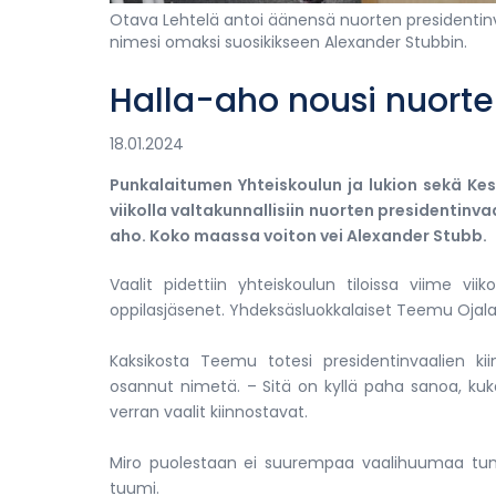
Otava Lehtelä antoi äänensä nuorten presidentinv
nimesi omaksi suosikikseen Alexander Stubbin.
Halla-aho nousi nuorten
18.01.2024
Punkalaitumen Yhteiskoulun ja lukion sekä Kesk
viikolla valtakunnallisiin nuorten presidentinva
aho. Koko maassa voiton vei Alexander Stubb.
Vaalit pidettiin yhteiskoulun tiloissa viime viik
oppilasjäsenet. Yhdeksäsluokkalaiset Teemu Ojala 
Kaksikosta Teemu totesi presidentinvaalien ki
osannut nimetä. – Sitä on kyllä paha sanoa, kuka 
verran vaalit kiinnostavat.
Miro puolestaan ei suurempaa vaalihuumaa tunte
tuumi.