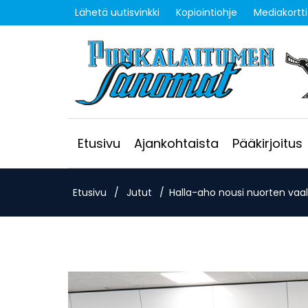
Lähetä uutisvinkki
Kopiointiohje
Mediakortti
Etusivu
Ajankohtaista
Pääkirjoitus
Etusivu
/
Jutut
/
Halla-aho nousi nuorten vaali