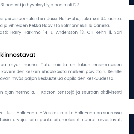
31 äänesti ja hyväksyttyjä ääniä oli 127.
si perussuomalaisten Jussi Halla-aho, joka sai 34 ääntä.
ä ja vihreiden Pekka Haavisto kolmanneksi 16 äänellä.
i: Harry Harkimo 14, Li Andersson 13, Olli Rehn 11, Sari
 kiinnostavat
staa myös nuoria. Tätä mieltä on lukion ensimmäisen
kavereiden kesken ehdokkaista melkein päivittäin. Seinille
ttävän myös paljon keskustelua oppilaiden keskuudessa.
 ajan hermolla. – Katson tenttejä ja seuraan aktiivisesti
i Jussi Halla-aho. – Veikkaisin että Halla-aho on suuressa
eisiä arvoja, joita punkalaitumelaiset nuoret arvostavat,