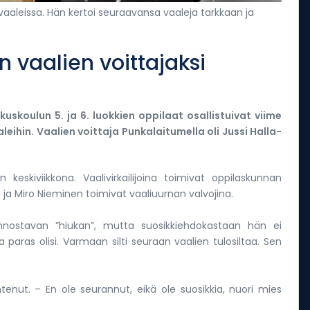
aaleissa. Hän kertoi seuraavansa vaaleja tarkkaan ja
 vaalien voittajaksi
uskoulun 5. ja 6. luokkien oppilaat osallistuivat viime
aleihin. Vaalien voittaja Punkalaitumella oli Jussi Halla-
on keskiviikkona. Vaalivirkailijoina toimivat oppilaskunnan
ja Miro Nieminen toimivat vaaliuurnan valvojina.
innostavan ”hiukan”, mutta suosikkiehdokastaan hän ei
paras olisi. Varmaan silti seuraan vaalien tulosiltaa. Sen
nut. – En ole seurannut, eikä ole suosikkia, nuori mies