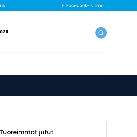
tus
Facebook-ryhmä
2026
Tuoreimmat jutut