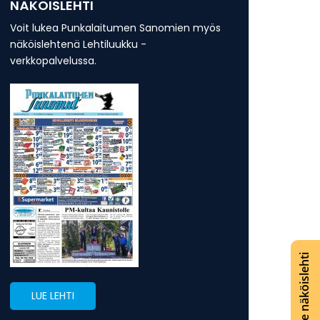
NÄKÖISLEHTI
Voit lukea Punkalaitumen Sanomien myös
näköislehtenä Lehtiluukku -
verkkopalvelussa.
Lue näköislehti
LUE LEHTI