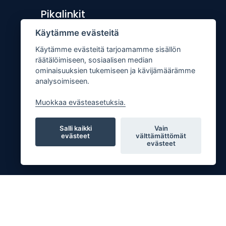
Pikalinkit
Käytämme evästeitä
Lähetä uutisvinkki
Käytämme evästeitä tarjoamamme sisällön
Kopiointiohje
räätälöimiseen, sosiaalisen median
Mediakortti
ominaisuuksien tukemiseen ja kävijämäärämme
analysoimiseen.
Tilaa lehti
Osoitteenmuutos
Muokkaa evästeasetuksia.
Palaute
Salli kaikki
Vain
evästeet
välttämättömät
evästeet