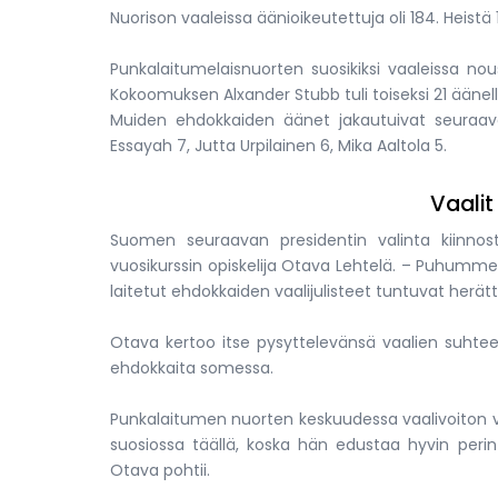
Nuorison vaaleissa äänioikeutettuja oli 184. Heistä 1
Punkalaitumelaisnuorten suosikiksi vaaleissa nou
Kokoomuksen Alxander Stubb tuli toiseksi 21 äänell
Muiden ehdokkaiden äänet jakautuivat seuraavast
Essayah 7, Jutta Urpilainen 6, Mika Aaltola 5.
Vaalit
Suomen seuraavan presidentin valinta kiinno
vuosikurssin opiskelija Otava Lehtelä. – Puhumme 
laitetut ehdokkaiden vaalijulisteet tuntuvat herä
Otava kertoo itse pysyttelevänsä vaalien suhteen
ehdokkaita somessa.
Punkalaitumen nuorten keskuudessa vaalivoiton ve
suosiossa täällä, koska hän edustaa hyvin perint
Otava pohtii.