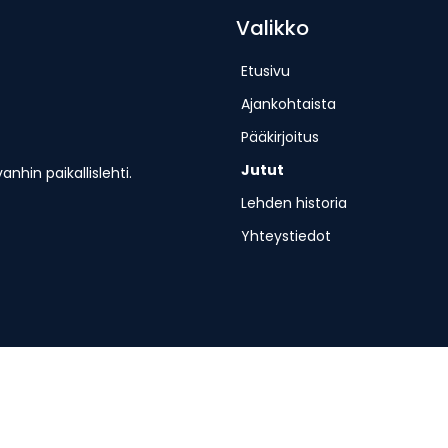
Valikko
Etusivu
Ajankohtaista
Pääkirjoitus
Jutut
hin paikallislehti.
Lehden historia
Yhteystiedot
erjantaisin.