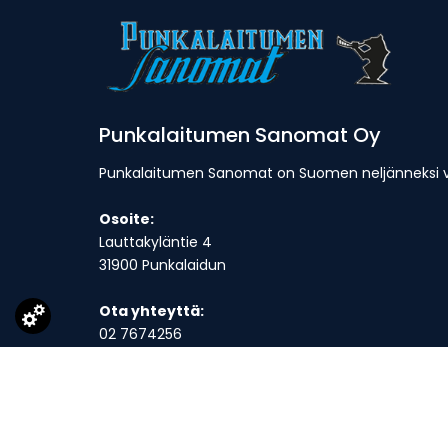
Punkalaitumen Sanomat Oy
Punkalaitumen Sanomat on Suomen neljänneksi van
Osoite:
Lauttakyläntie 4
31900 Punkalaidun
Ota yhteyttä:
02 7674256
toimitus@punkalaitumensanomat.fi
Toimitus on avoinna ma-to klo 9-16 ja suljettuna p