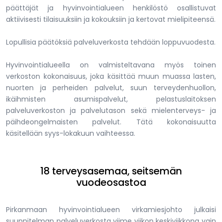
päättäjät ja hyvinvointialueen henkilöstö osallistuvat
aktiivisesti tilaisuuksiin ja kokouksiin ja kertovat mielipiteensä.
Lopullisia päätöksiä palveluverkosta tehdään loppuvuodesta.
Hyvinvointialueella on valmisteltavana myös toinen
verkoston kokonaisuus, joka käsittää muun muassa lasten,
nuorten ja perheiden palvelut, suun terveydenhuollon,
ikäihmisten asumispalvelut, pelastuslaitoksen
palveluverkoston ja palvelutason sekä mielenterveys- ja
päihdeongelmaisten palvelut. Tätä kokonaisuutta
käsitellään syys-lokakuun vaihteessa.
18 terveysasemaa, seitsemän
vuodeosastoa
Pirkanmaan hyvinvointialueen virkamiesjohto julkaisi
suunnitelman palveluverkosta viime viikon keskiviikkona vain