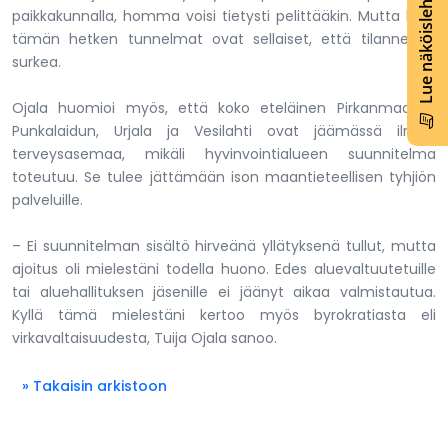
Lue näköislehti
paikkakunnalla, homma voisi tietysti pelittääkin. Mutta kyllä
tämän hetken tunnelmat ovat sellaiset, että tilanne on
surkea.
Ojala huomioi myös, että koko eteläinen Pirkanmaa eli
Punkalaidun, Urjala ja Vesilahti ovat jäämässä ilman
terveysasemaa, mikäli hyvinvointialueen suunnitelma
toteutuu. Se tulee jättämään ison maantieteellisen tyhjiön
palveluille.
– Ei suunnitelman sisältö hirveänä yllätyksenä tullut, mutta
ajoitus oli mielestäni todella huono. Edes aluevaltuutetuille
tai aluehallituksen jäsenille ei jäänyt aikaa valmistautua.
Kyllä tämä mielestäni kertoo myös byrokratiasta eli
virkavaltaisuudesta, Tuija Ojala sanoo.
» Takaisin arkistoon