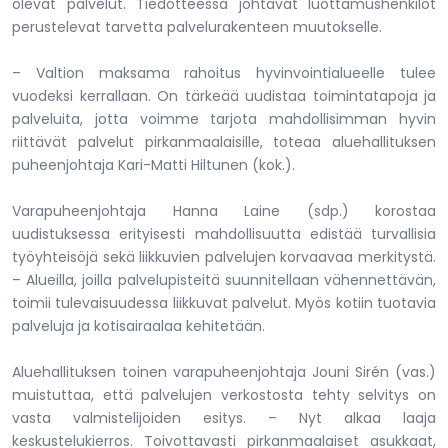
olevat palvelut. Tiedotteessa johtavat luottamushenkilöt
perustelevat tarvetta palvelurakenteen muutokselle.
– Valtion maksama rahoitus hyvinvointialueelle tulee
vuodeksi kerrallaan. On tärkeää uudistaa toimintatapoja ja
palveluita, jotta voimme tarjota mahdollisimman hyvin
riittävät palvelut pirkanmaalaisille, toteaa aluehallituksen
puheenjohtaja Kari-Matti Hiltunen (kok.).
Varapuheenjohtaja Hanna Laine (sdp.) korostaa
uudistuksessa erityisesti mahdollisuutta edistää turvallisia
työyhteisöjä sekä liikkuvien palvelujen korvaavaa merkitystä.
– Alueilla, joilla palvelupisteitä suunnitellaan vähennettävän,
toimii tulevaisuudessa liikkuvat palvelut. Myös kotiin tuotavia
palveluja ja kotisairaalaa kehitetään.
Aluehallituksen toinen varapuheenjohtaja Jouni Sirén (vas.)
muistuttaa, että palvelujen verkostosta tehty selvitys on
vasta valmistelijoiden esitys. – Nyt alkaa laaja
keskustelukierros. Toivottavasti pirkanmaalaiset asukkaat,