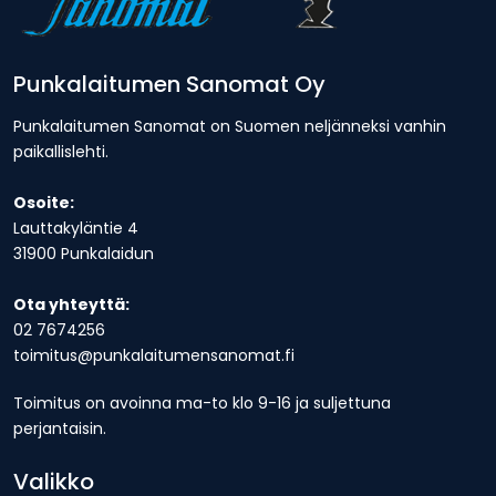
Punkalaitumen Sanomat Oy
Punkalaitumen Sanomat on Suomen neljänneksi vanhin
paikallislehti.
Osoite:
Lauttakyläntie 4
31900 Punkalaidun
Ota yhteyttä:
02 7674256
toimitus@punkalaitumensanomat.fi
Toimitus on avoinna ma-to klo 9-16 ja suljettuna
perjantaisin.
Valikko