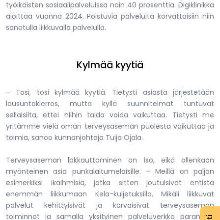
työikäisten sosiaalipalveluissa noin 40 prosenttia. Digiklinikka
aloittaa vuonna 2024. Poistuvia palveluita korvattaisiin niin
sanotulla liikkuvalla palvelulla.
Kylmää kyytiä
– Tosi, tosi kylmää kyytiä. Tietysti asiasta järjestetään
lausuntokierros, mutta kyllä suunnitelmat tuntuvat
sellaisilta, ettei niihin taida voida vaikuttaa. Tietysti me
yritämme vielä oman terveysaseman puolesta vaikuttaa ja
toimia, sanoo kunnanjohtaja Tuija Ojala.
Terveysaseman lakkauttaminen on iso, eikä ollenkaan
myönteinen asia punkalaitumelaisille. – Meillä on paljon
esimerkiksi ikäihmisiä, jotka sitten joutuisivat entistä
enemmän liikkumaan Kela-kuljetuksilla. Mikäli liikkuvat
palvelut kehittyisivät ja korvaisivat terveysaseman
toiminnot ja samalla yksityinen palveluverkko parantuisi