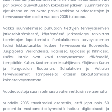
pari päivää aluevaltuuston kokouksen jälkeen. Suunnitelman
ajatuksena on muokata palveluverkkoa vuodeosastojen ja
terveysasemien osalta vuoteen 2035 tultaessa.
Vaikka suunnitelmissa puhutaan tiettyjen terveysasemien
jatkoselvittämisestä, käytännössä jatkoselvitys tarkoittaa
toimintojen lopettamista. Punkalaitumen terveysaseman
lisäksi lakkautusuhka koskee terveysasemia Ruovedellä,
Juupajoella, Vesilahdessa, Ikaalisissa, Urjalassa ja Kihniössä.
Lisäksi listalla ovat kaksi terveysasemaa Pälkäneellä,
Lempäälän Kuljun, Sastamalan Mouhijärven, Ylöjärven Kurun
ja Kangasalan Ruutanan, Sahalahden ja Vatialan
terveysasemat. Tampereelta oltaisiin lakkauttamassa
kolmeterveysasemaa.
Vuodeosastoja suunnitelmassa vähennettäisiin seitsemällä.
Vuodelle 2035 tavoitteeksi asetettiin, että jopa noin 60
prosenttia vastaanottokäynneistä hoituu digitaalisesti ja