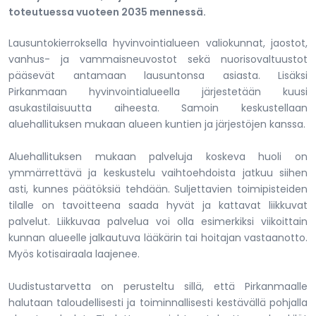
toteutuessa vuoteen 2035 mennessä.
Lausuntokierroksella hyvinvointialueen valiokunnat, jaostot,
vanhus- ja vammaisneuvostot sekä nuorisovaltuustot
pääsevät antamaan lausuntonsa asiasta. Lisäksi
Pirkanmaan hyvinvointialueella järjestetään kuusi
asukastilaisuutta aiheesta. Samoin keskustellaan
aluehallituksen mukaan alueen kuntien ja järjestöjen kanssa.
Aluehallituksen mukaan palveluja koskeva huoli on
ymmärrettävä ja keskustelu vaihtoehdoista jatkuu siihen
asti, kunnes päätöksiä tehdään. Suljettavien toimipisteiden
tilalle on tavoitteena saada hyvät ja kattavat liikkuvat
palvelut. Liikkuvaa palvelua voi olla esimerkiksi viikoittain
kunnan alueelle jalkautuva lääkärin tai hoitajan vastaanotto.
Myös kotisairaala laajenee.
Uudistustarvetta on perusteltu sillä, että Pirkanmaalle
halutaan taloudellisesti ja toiminnallisesti kestävällä pohjalla