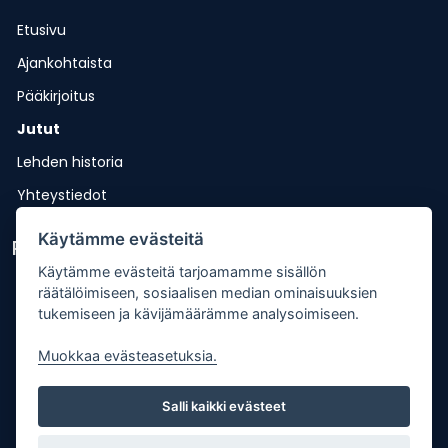
Etusivu
Ajankohtaista
Pääkirjoitus
Jutut
Lehden historia
Yhteystiedot
Käytämme evästeitä
Pikalinkit
Käytämme evästeitä tarjoamamme sisällön
Lähetä uutisvinkki
räätälöimiseen, sosiaalisen median ominaisuuksien
tukemiseen ja kävijämäärämme analysoimiseen.
Kopiointiohje
Muokkaa evästeasetuksia.
Mediakortti
Tilaa lehti
Salli kaikki evästeet
Osoitteenmuutos