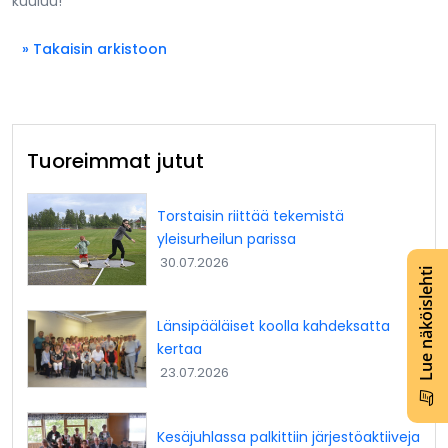
kuuluu!
» Takaisin arkistoon
Tuoreimmat jutut
Torstaisin riittää tekemistä
yleisurheilun parissa
30.07.2026
Lue näköislehti
Länsipääläiset koolla kahdeksatta
kertaa
23.07.2026
Kesäjuhlassa palkittiin järjestöaktiiveja