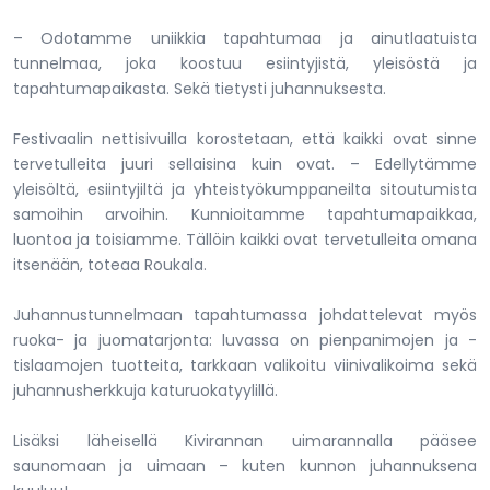
– Odotamme uniikkia tapahtumaa ja ainutlaatuista
tunnelmaa, joka koostuu esiintyjistä, yleisöstä ja
tapahtumapaikasta. Sekä tietysti juhannuksesta.
Festivaalin nettisivuilla korostetaan, että kaikki ovat sinne
tervetulleita juuri sellaisina kuin ovat. – Edellytämme
yleisöltä, esiintyjiltä ja yhteistyökumppaneilta sitoutumista
samoihin arvoihin. Kunnioitamme tapahtumapaikkaa,
luontoa ja toisiamme. Tällöin kaikki ovat tervetulleita omana
itsenään, toteaa Roukala.
Juhannustunnelmaan tapahtumassa johdattelevat myös
ruoka- ja juomatarjonta: luvassa on pienpanimojen ja -
tislaamojen tuotteita, tarkkaan valikoitu viinivalikoima sekä
juhannusherkkuja katuruokatyylillä.
Lisäksi läheisellä Kivirannan uimarannalla pääsee
saunomaan ja uimaan – kuten kunnon juhannuksena