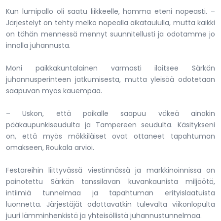
Kun lumipallo oli saatu liikkeelle, homma eteni nopeasti. –
Järjestelyt on tehty melko nopealla aikataululla, mutta kaikki
on tähän mennessä mennyt suunnitellusti ja odotamme jo
innolla juhannusta.
Moni paikkakuntalainen varmasti iloitsee Särkän
juhannusperinteen jatkumisesta, mutta yleisöä odotetaan
saapuvan myös kauempaa.
– Uskon, että paikalle saapuu väkeä ainakin
pääkaupunkiseudulta ja Tampereen seudulta. Käsitykseni
on, että myös mökkiläiset ovat ottaneet tapahtuman
omakseen, Roukala arvioi.
Festareihin liittyvässä viestinnässä ja markkinoinnissa on
painotettu Särkän tanssilavan kuvankaunista miljöötä,
intiimiä tunnelmaa ja tapahtuman erityislaatuista
luonnetta. Järjestäjät odottavatkin tulevalta viikonlopulta
juuri lämminhenkistä ja yhteisöllistä juhannustunnelmaa.