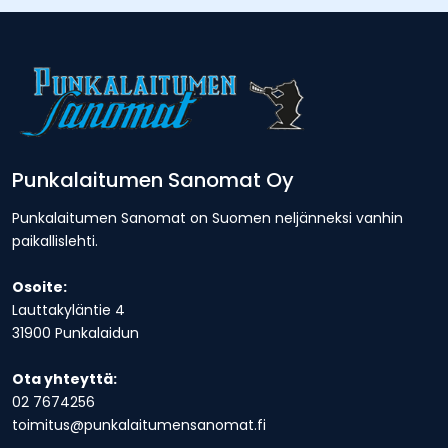
Punkalaitumen Sanomat Oy
Punkalaitumen Sanomat on Suomen neljänneksi vanhin
paikallislehti.
Osoite:
Lauttakyläntie 4
31900 Punkalaidun
Ota yhteyttä:
02 7674256
toimitus@punkalaitumensanomat.fi