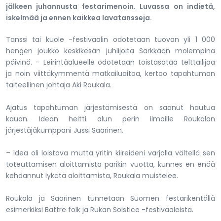
jälkeen juhannusta festarimenoin. Luvassa on indietä,
iskelmää ja ennen kaikkea lavatansseja.
Tanssi tai kuole -festivaalin odotetaan tuovan yli 1 000
hengen joukko keskikesän juhlijoita Särkkään molempina
päivinä. – Leirintäalueelle odotetaan toistasataa telttailijaa
ja noin viittäkymmentä matkailuaitoa, kertoo tapahtuman
taiteellinen johtaja Aki Roukala.
Ajatus tapahtuman järjestämisestä on saanut hautua
kauan. Idean heitti alun perin ilmoille Roukalan
järjestäjäkumppani Jussi Saarinen.
– Idea oli loistava mutta yritin kiireideni varjolla vältellä sen
toteuttamisen aloittamista parikin vuotta, kunnes en enää
kehdannut lykätä aloittamista, Roukala muistelee.
Roukala ja Saarinen tunnetaan Suomen festarikentällä
esimerkiksi Bättre folk ja Rukan Solstice -festivaaleista.