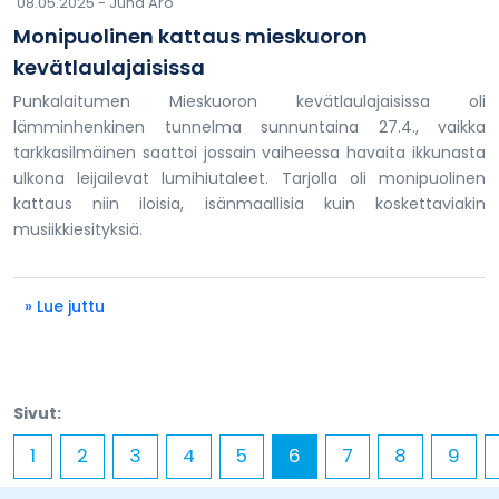
08.05.2025 -
Juha Aro
Monipuolinen kattaus mieskuoron
kevätlaulajaisissa
Punkalaitumen Mieskuoron kevätlaulajaisissa oli
lämminhenkinen tunnelma sunnuntaina 27.4., vaikka
tarkkasilmäinen saattoi jossain vaiheessa havaita ikkunasta
ulkona leijailevat lumihiutaleet. Tarjolla oli monipuolinen
kattaus niin iloisia, isänmaallisia kuin koskettaviakin
musiikkiesityksiä.
» Lue juttu
Sivut:
1
2
3
4
5
6
7
8
9