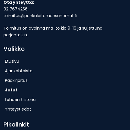
Ota yhteyttä:
02 7674256
toimitus@punkalaitumensanomat.fi
Toimitus on avoinna ma-to klo 9-16 ja suljettuna
perjantaisin.
Valikko
Etusivu
Ajankohtaista
Pääkirjoitus
Jutut
Lehden historia
Yhteystiedot
Pikalinkit