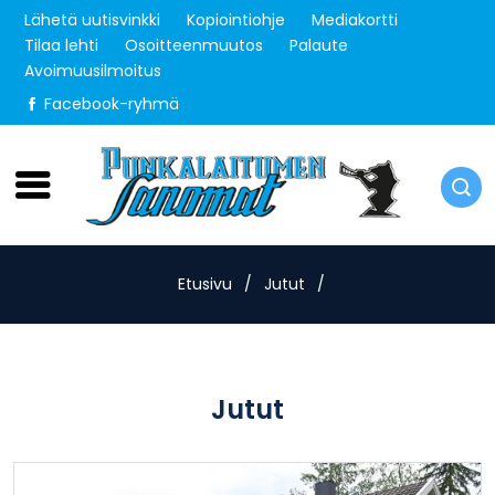
Lähetä uutisvinkki
Kopiointiohje
Mediakortti
Tilaa lehti
Osoitteenmuutos
Palaute
Avoimuusilmoitus
Facebook-ryhmä
Sunnuntai 9.8.2026
Etusivu
/
Jutut
/
Jutut