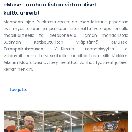
eMuseo mahdollistaa virtuaaliset
kulttuurireitit
Menneen ajan Punkalaitumella on mahdollisuus piipahtaa
nyt myös aikaan ja paikkaan sitomatta vaikkapa omalla
mobiililaitteella tai tietokoneella. Tämän mahdollistaa
Suomen Kotiseutuliiton ylläpitämä eMuseo.
Talonpoikaismuseo Yli-Kirralla menneisyyttä ei
viikonvaihteessa tarvitse ihailla mobiililaitteista, sillä Kaikkien
Aikojen Maatalousnäyttely herättää vanhat työtavat jälleen
kerran henkiin.
» Lue juttu