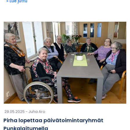
» Lue juttu
29.05.2025 -
Juha Aro
Pirha lopettaa päivätoimintaryhmät
Punkalaitumella